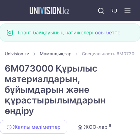
RU
Грант байқауының нәтижелері
осы бетте
Univision.kz
Мамандықтар
Специальность 6M073000
6M073000 Құрылыс
материалдарын,
бұйымдарын және
құрастырылымдарын
өндіру
6
Жалпы мәліметтер
ЖОО-лар