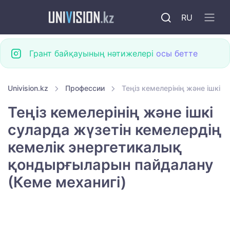
RU
Грант байқауының нәтижелері
осы бетте
Univision.kz
Профессии
Теңіз кемелерінің және ішкі 
Теңіз кемелерінің және ішкі
суларда жүзетін кемелердің
кемелік энергетикалық
қондырғыларын пайдалану
(Кеме механигі)