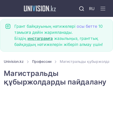
RU
Грант байқауының нәтижелері
осы бетте
10
тамызға дейін жарияланады.
Біздің
инстаграмға
жазылыңыз, гранттық
байқаудың нәтижелерін жіберіп алмау үшін!
Univision.kz
Профессии
Магистральды құбыржолдар
Магистральды
құбыржолдарды пайдалану