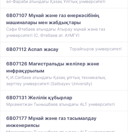
әл-Фараби атындағы Қазақ Ұлттық университеті
6B07107 Мұнай және газ өнеркәсібінің
машиналары мен жабдықтары
Сафи Өтебаев атындағы Атырау мұнай және газ
университеті (С. Өтебаев ат. АтМГУ)
6B07112 Аспап жасау
Торайгыров университеті
6B07126 Магистральды желілер және
инфрақұрылым
Қ.И.Сәтбаев атындағы Қазақ ұлттық техникалық
зерттеу университеті (Satbayev University)
6B07131 Желілік құбырлар
Мұхаметжан Тынышбаев атындағы ALT университеті
6B07177 Мұнай және газ тасымалдау
инженериясы
Мұхаметжан Тынышбаев атындағы ALT университеті