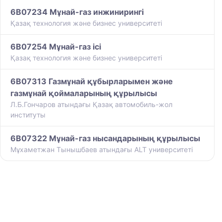
6B07234 Мұнай-газ инжинирингі
Қазақ технология және бизнес университеті
6B07254 Мұнай-газ ісі
Қазақ технология және бизнес университеті
6B07313 Газмұнай құбырларымен және
газмұнай қоймаларының құрылысы
Л.Б.Гончаров атындағы Қазақ автомобиль-жол
институты
6B07322 Мұнай-газ нысандарының құрылысы
Мұхаметжан Тынышбаев атындағы ALT университеті