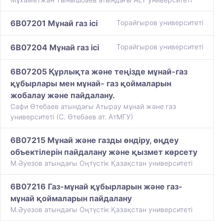
6B07201 Мұнай газ ісі
Торайгыров университеті
6B07204 Мұнай газ ісі
Торайгыров университеті
6B07205 Құрлықта және теңізде мұнай-газ
құбырлары мен мұнай- газ қоймаларын
жобалау және пайдалану.
Сафи Өтебаев атындағы Атырау мұнай және газ
университеті (С. Өтебаев ат. АтМГУ)
6B07215 Мұнай және газды өндіру, өңдеу
объектілерін пайдалану және қызмет көрсету
М.Әуезов атындағы Оңтүстік Қазақстан университеті
6B07216 Газ-мұнай құбырларын және газ-
мұнай қоймаларын пайдалану
М.Әуезов атындағы Оңтүстік Қазақстан университеті