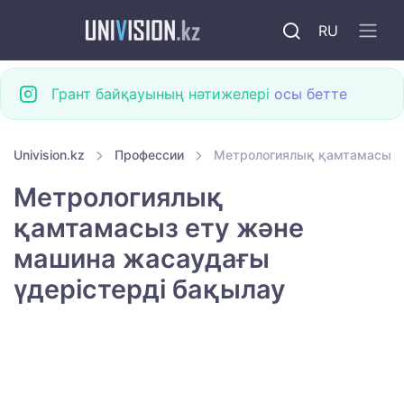
RU
Грант байқауының нәтижелері
осы бетте
Univision.kz
Профессии
Метрологиялық қамтамасыз е
Метрологиялық
қамтамасыз ету және
машина жасаудағы
үдерістерді бақылау