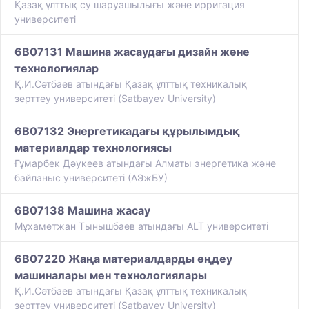
​Қазақ ұлттық су шаруашылығы және ирригация
университеті
6B07131 Машина жасаудағы дизайн және
технологиялар
Қ.И.Сәтбаев атындағы Қазақ ұлттық техникалық
зерттеу университеті (Satbayev University)
6B07132 Энергетикадағы құрылымдық
материалдар технологиясы
Ғұмарбек Дәукеев атындағы Алматы энергетика және
байланыс университеті (АЭжБУ)
6B07138 Машина жасау
Мұхаметжан Тынышбаев атындағы ALT университеті
6B07220 Жаңа материалдарды өңдеу
машиналары мен технологиялары
Қ.И.Сәтбаев атындағы Қазақ ұлттық техникалық
зерттеу университеті (Satbayev University)