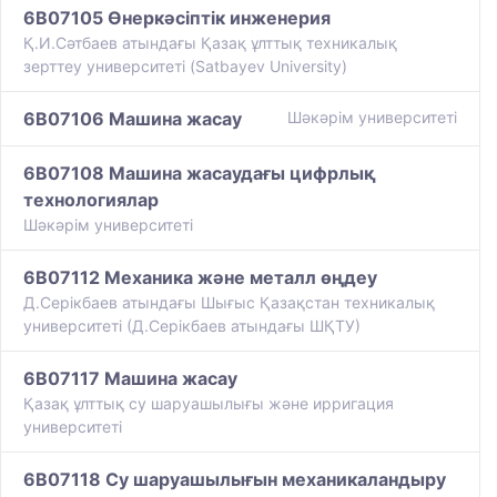
6B07105 Өнеркәсіптік инженерия
Қ.И.Сәтбаев атындағы Қазақ ұлттық техникалық
зерттеу университеті (Satbayev University)
6B07106 Машина жасау
Шәкәрім университеті
6B07108 Машина жасаудағы цифрлық
технологиялар
Шәкәрім университеті
6B07112 Механика және металл өңдеу
Д.Серікбаев атындағы Шығыс Қазақстан техникалық
университеті (Д.Серікбаев атындағы ШҚТУ)
6B07117 Машина жасау
​Қазақ ұлттық су шаруашылығы және ирригация
университеті
6B07118 Су шаруашылығын механикаландыру