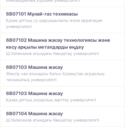
Инновациялық Еуразия университеті
6B07101 Мұнай-газ техникасы
​Қазақ ұлттық су шаруашылығы және ирригация
университеті
6B07102 Машина жасау технологиясы және
кесу арқылы металдарды өңдеу
Ш.Уәлиханов атындағы Көкшетау университетi
6B07103 Машина жасау
Жәңгір хан атындағы Батыс Қазақстан аграрлық-
техникалық университеті
6B07103 Машина жасау
Қазақ ұлттық аграрлық зерттеу университеті
6B07104 Машина жасау
Ш.Уәлиханов атындағы Көкшетау университетi