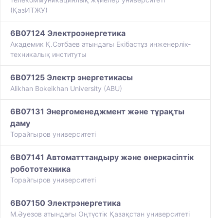
(ҚазИТЖУ)
6B07124 Электроэнергетика
Академик Қ.Сәтбаев атындағы Екібастұз инженерлік-
техникалық институты
6B07125 Электр энергетикасы
Alikhan Bokeikhan University (ABU)
6B07131 Энергоменеджмент және тұрақты
даму
Торайгыров университеті
6B07141 Автоматттандыру және өнеркәсіптік
робототехника
Торайгыров университеті
6B07150 Электрэнергетика
М.Әуезов атындағы Оңтүстік Қазақстан университеті