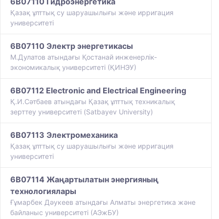
6B07110 Гидроэнергетика
​Қазақ ұлттық су шаруашылығы және ирригация
университеті
6B07110 Электр энергетикасы
М.Дулатов атындағы Қостанай инженерлік-
экономикалық университеті (ҚИНЭУ)
6B07112 Electronic and Electrical Engineering
Қ.И.Сәтбаев атындағы Қазақ ұлттық техникалық
зерттеу университеті (Satbayev University)
6B07113 Электромеханика
​Қазақ ұлттық су шаруашылығы және ирригация
университеті
6B07114 Жаңартылатын энергияның
технологиялары
Ғұмарбек Дәукеев атындағы Алматы энергетика және
байланыс университеті (АЭжБУ)