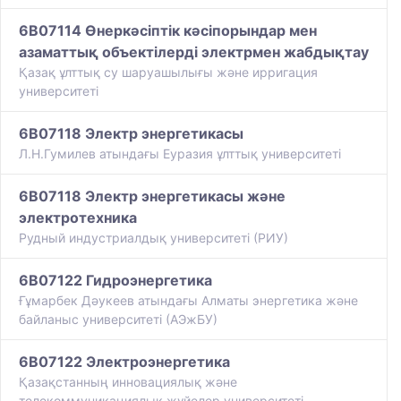
6B07114 Өнеркәсіптік кәсіпорындар мен
азаматтық объектілерді электрмен жабдықтау
​Қазақ ұлттық су шаруашылығы және ирригация
университеті
6B07118 Электр энергетикасы
Л.Н.Гумилев атындағы Еуразия ұлттық университеті
6B07118 Электр энергетикасы және
электротехника
Рудный индустриалдық университеті (РИУ)
6B07122 Гидроэнергетика
Ғұмарбек Дәукеев атындағы Алматы энергетика және
байланыс университеті (АЭжБУ)
6B07122 Электроэнергетика
Қазақстанның инновациялық және
телекоммуникациялық жүйелер университеті