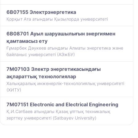
6B07155 Электрэнергетика
Қорқыт Ата атындағы Қызылорда университеті
6B08701 Ауыл шаруашылығын энергиямен
қамтамасыз ету
Ғұмарбек Дәукеев атындағы Алматы энергетика және
байланыс университеті (АЭжБУ)
7M07103 Электр энергетикасындағы
ақпараттық технологиялар
Халықаралық инженерлік-технологиялық университеті
(ХИТУ)
7M07151 Electronic and Electrical Engineering
Қ.И.Сәтбаев атындағы Қазақ ұлттық техникалық
зерттеу университеті (Satbayev University)