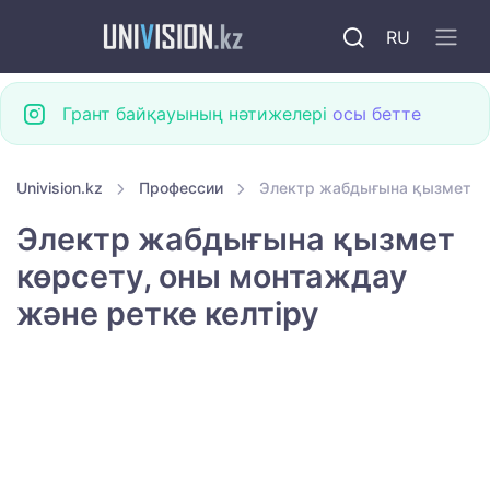
RU
Грант байқауының нәтижелері
осы бетте
Univision.kz
Профессии
Электр жабдығына қызмет кө
Электр жабдығына қызмет
көрсету, оны монтаждау
және ретке келтіру