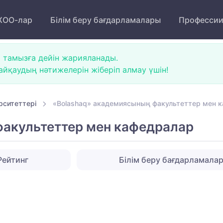
ОО-лар
Білім беру бағдарламалары
Професси
 тамызға дейін жарияланады.
йқаудың нәтижелерін жіберіп алмау үшін!
рситеттері
«Bolashaq» академиясының факультеттер мен 
акультеттер мен кафедралар
Рейтинг
Білім беру бағдарламала