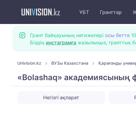
ҰБТ
Гранттар
Ж
Грант байқауының нәтижелері
осы бетте
10
Біздің
инстаграмға
жазылыңыз, гранттық ба
Univision.kz
ВУЗы Казахстана
Қарағанды униве
«Bolashaq» академиясының ф
Негізгі ақпарат