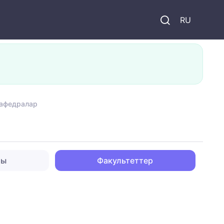
и
RU
кафедралар
ры
Факультеттер