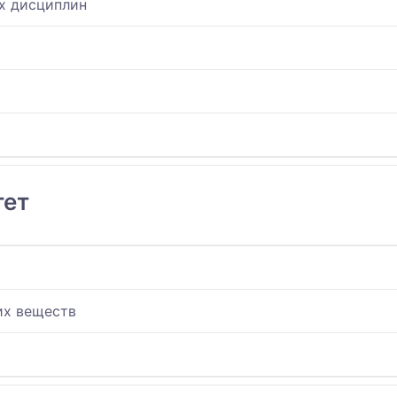
х дисциплин
тет
их веществ