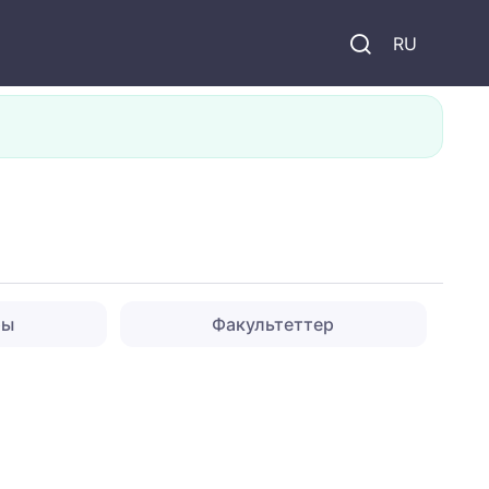
и
RU
ры
Факультеттер