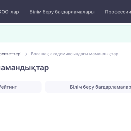
ОО-лар
Білім беру бағдарламалары
Професси
рситеттері
Болашақ академиясындағы мамандықтар
мамандықтар
Рейтинг
Білім беру бағдарламала