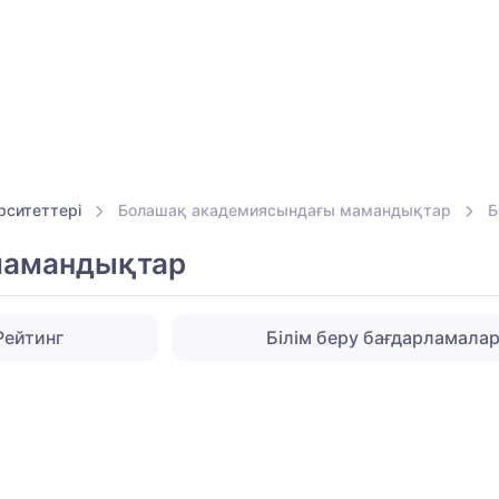
рситеттері
Болашақ академиясындағы мамандықтар
Б
мамандықтар
Рейтинг
Білім беру бағдарламала