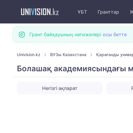
ҰБТ
Гранттар
Ж
Грант байқауының нәтижелері
осы бетте
Univision.kz
ВУЗы Казахстана
Қарағанды униве
Болашақ академиясындағы 
Негізгі ақпарат