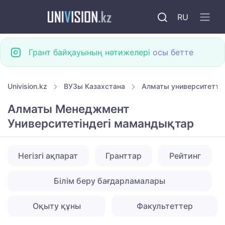
RU
Грант байқауының нәтижелері
осы бетте
Univision.kz
ВУЗы Казахстана
Алматы университетте
Алматы Менеджмент
Университетіндегі мамандықтар
Негізгі ақпарат
Гранттар
Рейтинг
Білім беру бағдарламалары
Оқыту құны
Факультеттер