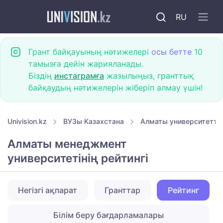
RU
Грант байқауының нәтижелері
осы бетте
10
тамызға дейін жарияланады.
Біздің
инстаграмға
жазылыңыз, гранттық
байқаудың нәтижелерін жіберіп алмау үшін!
Univision.kz
ВУЗы Казахстана
Алматы университетте
Алматы менеджмент
университетінің рейтингі
Негізгі ақпарат
Гранттар
Рейтинг
Білім беру бағдарламалары