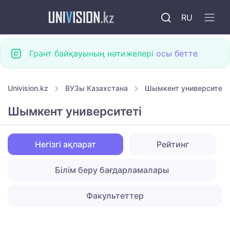
RU
Грант байқауының нәтижелері
осы бетте
Univision.kz
ВУЗы Казахстана
Шымкент университетт
Шымкент университеті
Негізгі ақпарат
Рейтинг
Білім беру бағдарламалары
Факультеттер