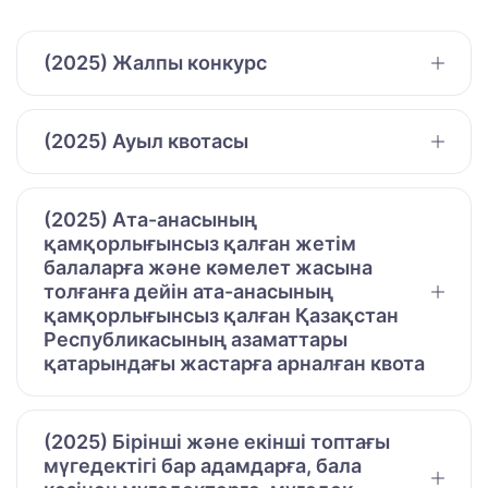
(2025) Жалпы конкурс
(2025) Ауыл квотасы
(2025) Ата-анасының
қамқорлығынсыз қалған жетім
балаларға және кәмелет жасына
толғанға дейін ата-анасының
қамқорлығынсыз қалған Қазақстан
Республикасының азаматтары
қатарындағы жастарға арналған квота
(2025) Бірінші және екінші топтағы
мүгедектігі бар адамдарға, бала