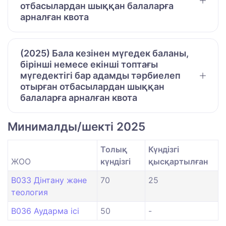
отбасылардан шыққан балаларға
арналған квота
(2025) Бала кезінен мүгедек баланы,
бірінші немесе екінші топтағы
мүгедектігі бар адамды тәрбиелеп
отырған отбасылардан шыққан
балаларға арналған квота
Минималды/шекті 2025
Толық
Күндізгі
ЖОО
күндізгі
қысқартылған
B033 Дінтану және
70
25
теология
B036 Аударма ісі
50
-