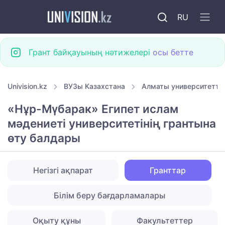
RU
Грант байқауының нәтижелері
осы бетте
Univision.kz
ВУЗы Казахстана
Алматы университетте
«Нұр-Мүбарак» Египет ислам
мәдениеті университетінің грантына
өту балдары
Негізгі ақпарат
Гранттар
Білім беру бағдарламалары
Оқыту құны
Факультеттер