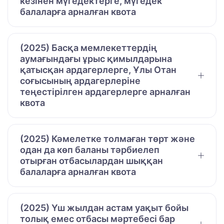
кезінен мүгедектерге, мүгедек
балаларға арналған квота
(2025) Басқа мемлекеттердің
аумағындағы ұрыс қимылдарына
қатысқан ардагерлерге, Ұлы Отан
соғысының ардагерлеріне
теңестірілген ардагерлерге арналған
квота
(2025) Кәмелетке толмаған төрт және
одан да көп баланы тәрбиелеп
отырған отбасылардан шыққан
балаларға арналған квота
(2025) Үш жылдан астам уақыт бойы
толық емес отбасы мәртебесі бар