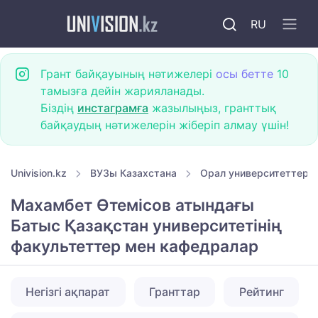
RU
Грант байқауының нәтижелері
осы бетте
10
тамызға дейін жарияланады.
Біздің
инстаграмға
жазылыңыз, гранттық
байқаудың нәтижелерін жіберіп алмау үшін!
Univision.kz
ВУЗы Казахстана
Орал университеттері
Махамбет Өтемісов атындағы
Батыс Қазақстан университетінің
факультеттер мен кафедралар
Негізгі ақпарат
Гранттар
Рейтинг