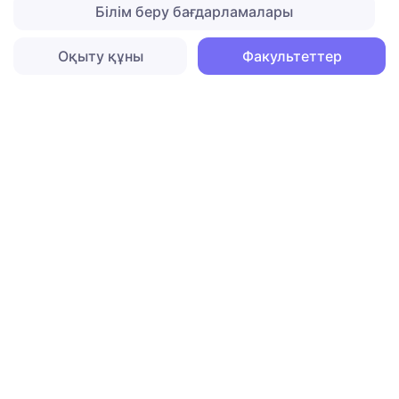
Білім беру бағдарламалары
Оқыту құны
Факультеттер