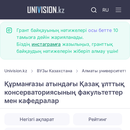
RU
Грант байқауының нәтижелері
осы бетте
10
тамызға дейін жарияланады.
Біздің
инстаграмға
жазылыңыз, гранттық
байқаудың нәтижелерін жіберіп алмау үшін!
Univision.kz
ВУЗы Казахстана
Алматы университетте
Құрманғазы атындағы Қазақ ұлттық
консерваториясының факультеттер
мен кафедралар
Негізгі ақпарат
Рейтинг