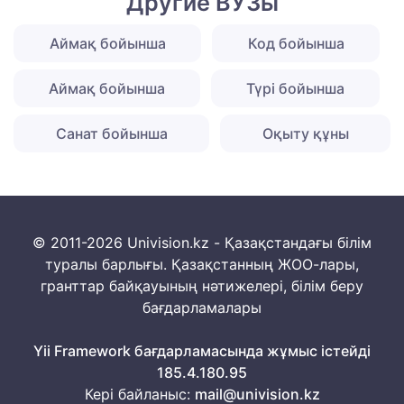
Другие ВУЗы
Аймақ бойынша
Код бойынша
Аймақ бойынша
Түрі бойынша
Санат бойынша
Оқыту құны
© 2011-2026 Univision.kz - Қазақстандағы білім
туралы барлығы. Қазақстанның ЖОО-лары,
гранттар байқауының нәтижелері, білім беру
бағдарламалары
Yii Framework бағдарламасында жұмыс істейді
185.4.180.95
Кері байланыс:
mail@univision.kz