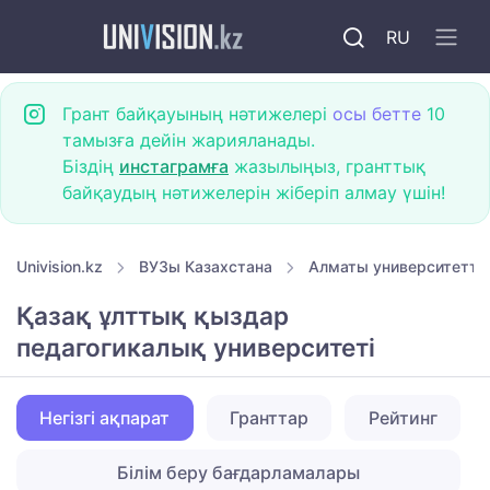
RU
Грант байқауының нәтижелері
осы бетте
10
тамызға дейін жарияланады.
Біздің
инстаграмға
жазылыңыз, гранттық
байқаудың нәтижелерін жіберіп алмау үшін!
Univision.kz
ВУЗы Казахстана
Алматы университетте
Қазақ ұлттық қыздар
педагогикалық университеті
Негізгі ақпарат
Гранттар
Рейтинг
Білім беру бағдарламалары