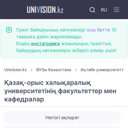
RU
Грант байқауының нәтижелері
осы бетте
10
тамызға дейін жарияланады.
Біздің
инстаграмға
жазылыңыз, гранттық
байқаудың нәтижелерін жіберіп алмау үшін!
Univision.kz
ВУЗы Казахстана
Ақтөбе университеттер
Қазақ-орыс халықаралық
университетінің факультеттер мен
кафедралар
Негізгі ақпарат