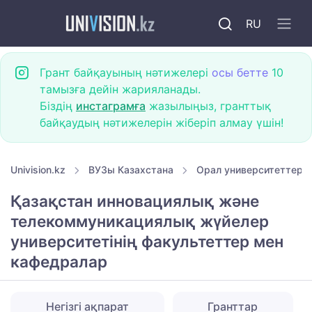
RU
Грант байқауының нәтижелері
осы бетте
10
тамызға дейін жарияланады.
Біздің
инстаграмға
жазылыңыз, гранттық
байқаудың нәтижелерін жіберіп алмау үшін!
Univision.kz
ВУЗы Казахстана
Орал университеттері
Қазақстан инновациялық және
телекоммуникациялық жүйелер
университетінің факультеттер мен
кафедралар
Негізгі ақпарат
Гранттар