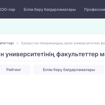
ОО-лар
Білім беру бағдарламалары
Професси
итеттері
Қазақстан-Американдық еркін университетінің ф
н университетінің факультеттер 
Рейтинг
Білім беру бағдарламалары