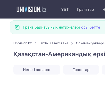
ҰБТ
Гранттар
Ж
Грант байқауының нәтижелері
осы бетте
Univision.kz
ВУЗы Казахстана
Өскемен универс
Қазақстан-Американдық еркі
Негізгі ақпарат
Гранттар