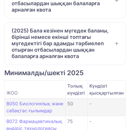
отбасылардан шыққан балаларға
арналған квота
(2025) Бала кезінен мүгедек баланы,
бірінші немесе екінші топтағы
мүгедектігі бар адамды тәрбиелеп
отырған отбасылардан шыққан
балаларға арналған квота
Минималды/шекті 2025
Толық
Күндізгі
ЖОО
күндізгі
қысқартылған
B050 Биологиялық және
50
-
сабақтас ғылымдар
B072 Фармацевтикалық
75
-
өндіріс технологиясы