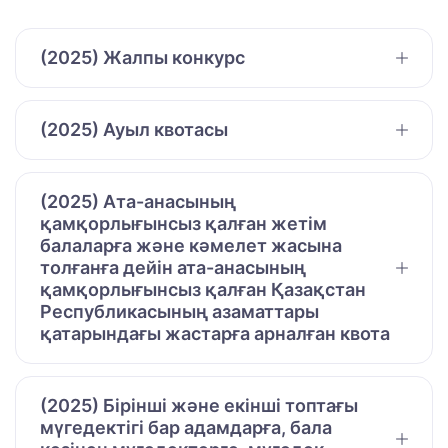
(2025) Жалпы конкурс
(2025) Ауыл квотасы
(2025) Ата-анасының
қамқорлығынсыз қалған жетім
балаларға және кәмелет жасына
толғанға дейін ата-анасының
қамқорлығынсыз қалған Қазақстан
Республикасының азаматтары
қатарындағы жастарға арналған квота
(2025) Бірінші және екінші топтағы
мүгедектігі бар адамдарға, бала