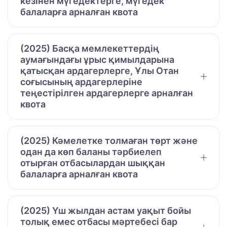
кезінен мүгедектерге, мүгедек
балаларға арналған квота
(2025) Басқа мемлекеттердің
аумағындағы ұрыс қимылдарына
қатысқан ардагерлерге, Ұлы Отан
соғысының ардагерлеріне
теңестірілген ардагерлерге арналған
квота
(2025) Кәмелетке толмаған төрт және
одан да көп баланы тәрбиелеп
отырған отбасылардан шыққан
балаларға арналған квота
(2025) Үш жылдан астам уақыт бойы
толық емес отбасы мәртебесі бар