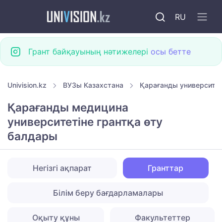
RU
Грант байқауының нәтижелері
осы бетте
Univision.kz
ВУЗы Казахстана
Қарағанды университет
Қарағанды медицина
университетіне грантқа өту
балдары
Негізгі ақпарат
Гранттар
Білім беру бағдарламалары
Оқыту құны
Факультеттер