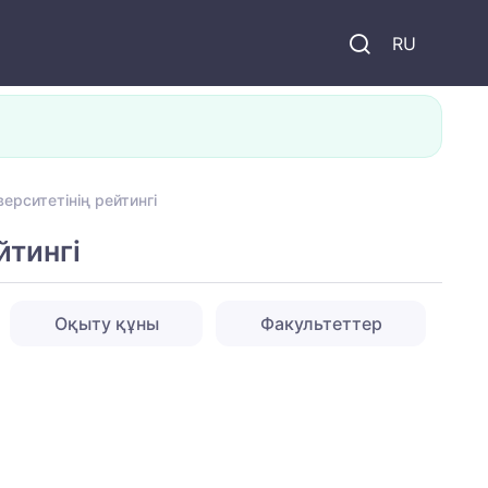
и
RU
рситетінің рейтингі
йтингі
Оқыту құны
Факультеттер