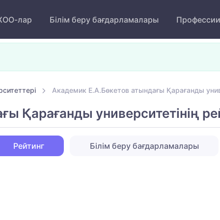
ОО-лар
Білім беру бағдарламалары
Професси
рситеттері
Академик Е.А.Бөкетов атындағы Қарағанды униве
ғы Қарағанды университетінің ре
Рейтинг
Білім беру бағдарламалары