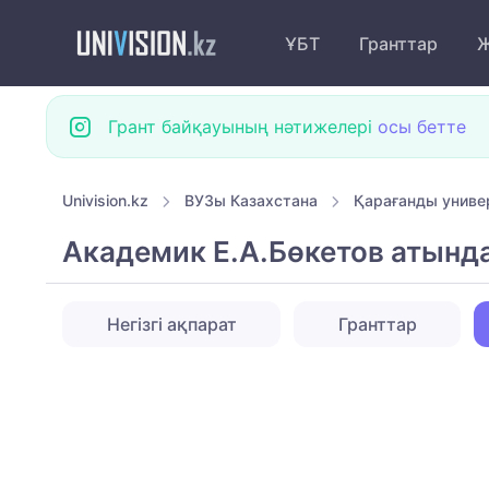
ҰБТ
Гранттар
Ж
Грант байқауының нәтижелері
осы бетте
Univision.kz
ВУЗы Казахстана
Қарағанды униве
Академик Е.А.Бөкетов атында
Негізгі ақпарат
Гранттар