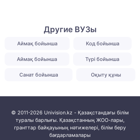
Другие ВУЗы
Аймақ бойынша
Код бойынша
Аймақ бойынша
Түрі бойынша
Санат бойынша
Оқыту құны
© 2011-2026 Univision.kz - Қазақстандағы білім
туралы барлығы. Қазақстанның ЖОО-лары,
гранттар байқауының нәтижелері, білім беру
бағдарламалары