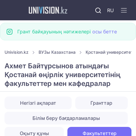
RU
Грант байқауының нәтижелері
осы бетте
Univision.kz
ВУЗы Казахстана
Қостанай университетт
Ахмет Байтұрсынов атындағы
Қостанай өңірлік университетінің
факультеттер мен кафедралар
Негізгі ақпарат
Гранттар
Білім беру бағдарламалары
Оқыту құны
Факультеттер