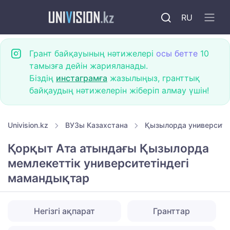
RU
Грант байқауының нәтижелері
осы бетте
10
тамызға дейін жарияланады.
Біздің
инстаграмға
жазылыңыз, гранттық
байқаудың нәтижелерін жіберіп алмау үшін!
Univision.kz
ВУЗы Казахстана
Қызылорда университе
Қорқыт Ата атындағы Қызылорда
мемлекеттік университетіндегі
мамандықтар
Негізгі ақпарат
Гранттар