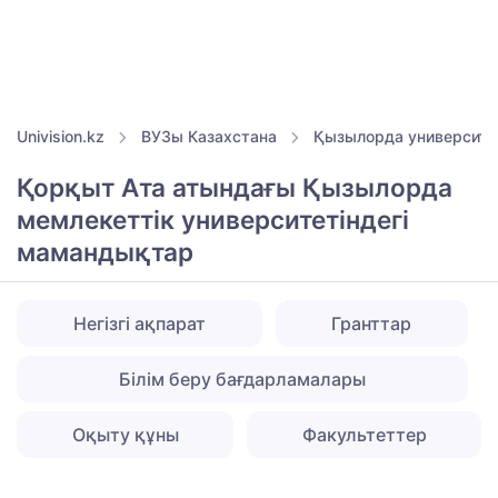
Univision.kz
ВУЗы Казахстана
Қызылорда университе
Қорқыт Ата атындағы Қызылорда
мемлекеттік университетіндегі
мамандықтар
Негізгі ақпарат
Гранттар
Білім беру бағдарламалары
Оқыту құны
Факультеттер