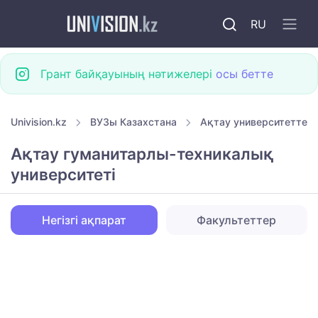
RU
Грант байқауының нәтижелері
осы бетте
Univision.kz
ВУЗы Казахстана
Ақтау университеттері
Ақтау гуманитарлы-техникалық
университеті
Негізгі ақпарат
Факультеттер