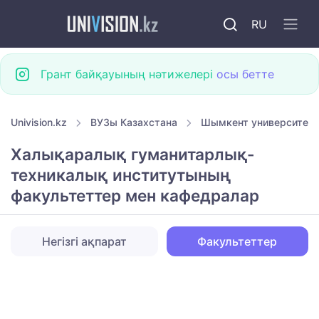
RU
Грант байқауының нәтижелері
осы бетте
Univision.kz
ВУЗы Казахстана
Шымкент университетт
Халықаралық гуманитарлық-
техникалық институтының
факультеттер мен кафедралар
Негізгі ақпарат
Факультеттер