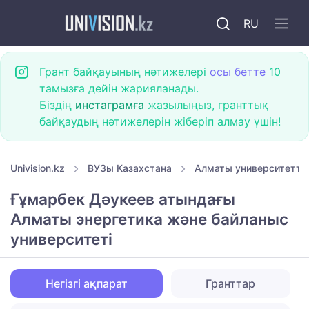
RU
Грант байқауының нәтижелері
осы бетте
10
тамызға дейін жарияланады.
Біздің
инстаграмға
жазылыңыз, гранттық
байқаудың нәтижелерін жіберіп алмау үшін!
Univision.kz
ВУЗы Казахстана
Алматы университетте
Ғұмарбек Дәукеев атындағы
Алматы энергетика және байланыс
университеті
Негізгі ақпарат
Гранттар