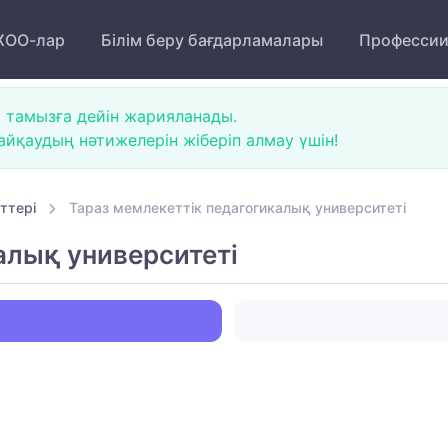
ОО-лар
Білім беру бағдарламалары
Професси
 тамызға дейін жарияланады.
йқаудың нәтижелерін жіберіп алмау үшін!
ттері
Тараз мемлекеттік педагогикалық университеті
алық университеті