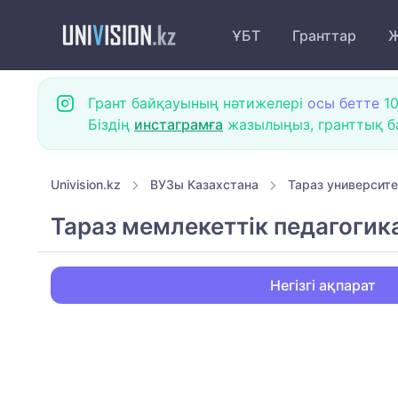
ҰБТ
Гранттар
Ж
Грант байқауының нәтижелері
осы бетте
10
Біздің
инстаграмға
жазылыңыз, гранттық ба
Univision.kz
ВУЗы Казахстана
Тараз университе
Тараз мемлекеттік педагогик
Негізгі ақпарат