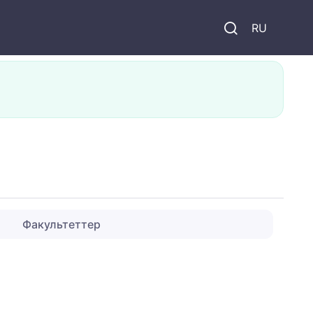
и
RU
Факультеттер