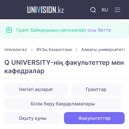
RU
Грант байқауының нәтижелері
осы бетте
Univision.kz
ВУЗы Казахстана
Алматы университетте
Q UNIVERSITY-нiң факультеттер мен
кафедралар
Негізгі ақпарат
Гранттар
Білім беру бағдарламалары
Оқыту құны
Факультеттер