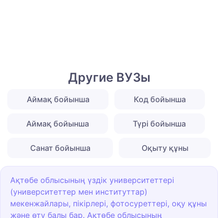
Другие ВУЗы
Аймақ бойынша
Код бойынша
Аймақ бойынша
Түрі бойынша
Санат бойынша
Оқыту құны
Ақтөбе облысының үздік университеттері
(университеттер мен институттар)
мекенжайлары, пікірлері, фотосуреттері, оқу құны
және өту балы бар. Ақтөбе облысының