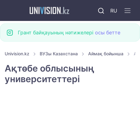
RU
Грант байқауының нәтижелері
осы бетте
Univision.kz
ВУЗы Казахстана
Аймақ бойынша
Ақ
Ақтөбе облысының
университеттері