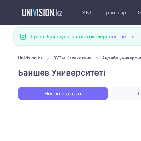
ҰБТ
Гранттар
Ж
Грант байқауының нәтижелері
осы бетте
Univision.kz
ВУЗы Казахстана
Ақтөбе универси
Баишев Университеті
Негізгі ақпарат
Г