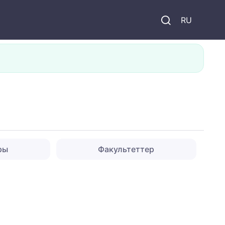
и
RU
ры
Факультеттер