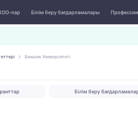
ОО-лар
Білім беру бағдарламалары
Професси
теттері
Баишев Университеті
ранттар
Білім беру бағдарламала