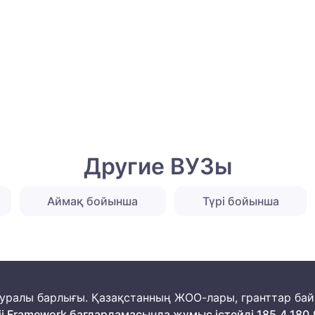
Другие ВУЗы
Аймақ бойынша
Түрі бойынша
м туралы барлығы. Қазақстанның ЖОО-лары, гранттар ба
ii Framework бағдарламасында жұмыс істейді 185.4.180.