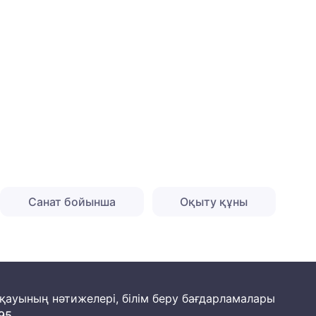
Санат бойынша
Оқыту құны
йқауының нәтижелері, білім беру бағдарламалары
95