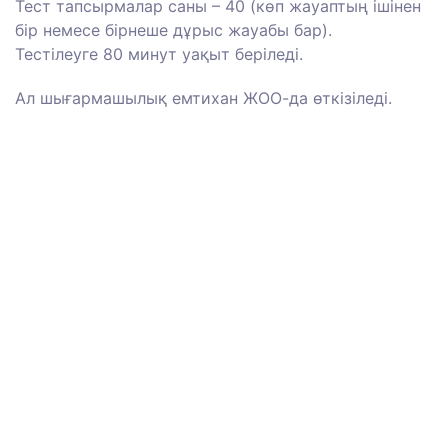
Тест тапсырмалар саны – 40 (көп жауаптың ішінен
бір немесе бірнеше дұрыс жауабы бар).
Тестілеуге 80 минут уақыт беріледі.
Ал шығармашылық емтихан ЖОО-да өткізіледі.