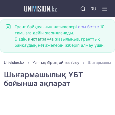
RU
Грант байқауының нәтижелері
осы бетте
10
тамызға дейін жарияланады.
Біздің
инстаграмға
жазылыңыз, гранттық
байқаудың нәтижелерін жіберіп алмау үшін!
Univision.kz
Ұлттық бірыңғай тестілеу
Шығармашылық
Шығармашылық ҰБТ
бойынша ақпарат