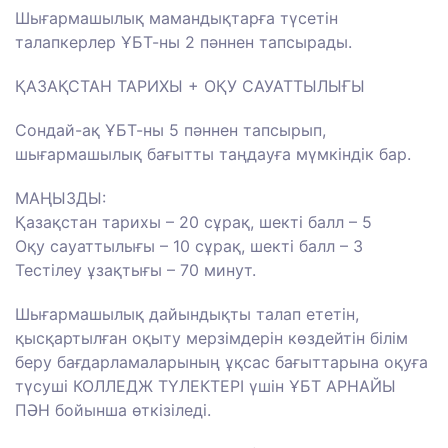
Шығармашылық мамандықтарға түсетін
талапкерлер ҰБТ-ны 2 пәннен тапсырады.
ҚАЗАҚСТАН ТАРИХЫ + ОҚУ САУАТТЫЛЫҒЫ
Сондай-ақ ҰБТ-ны 5 пәннен тапсырып,
шығармашылық бағытты таңдауға мүмкіндік бар.
МАҢЫЗДЫ:
Қазақстан тарихы – 20 сұрақ, шекті балл – 5
Оқу сауаттылығы – 10 сұрақ, шекті балл – 3
Тестілеу ұзақтығы – 70 минут.
Шығармашылық дайындықты талап ететін,
қысқартылған оқыту мерзімдерін көздейтін білім
беру бағдарламаларының ұқсас бағыттарына оқуға
түсуші КОЛЛЕДЖ ТҮЛЕКТЕРІ үшін ҰБТ АРНАЙЫ
ПӘН бойынша өткізіледі.