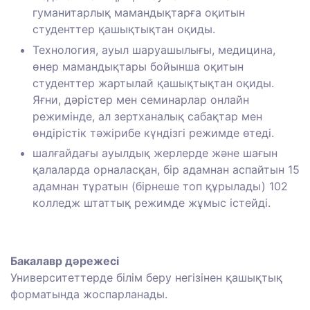
гуманитарлық мамандықтарға оқитын
студенттер қашықтықтан оқиды.
Технология, ауыл шаруашылығы, медицина,
өнер мамандықтары бойынша оқитын
студенттер жартылай қашықтықтан оқиды.
Яғни, дәрістер мен семинарлар онлайн
режимінде, ал зертханалық сабақтар мен
өндірістік тәжірибе күндізгі режимде өтеді.
шалғайдағы ауылдық жерлерде және шағын
қалаларда орналасқан, бір адамнан аспайтын 15
адамнан тұратын (бірнеше топ құрылады) 102
колледж штаттық режимде жұмыс істейді.
Бакалавр дәрежесі
Университеттерде білім беру негізінен қашықтық
форматында жоспарланады.