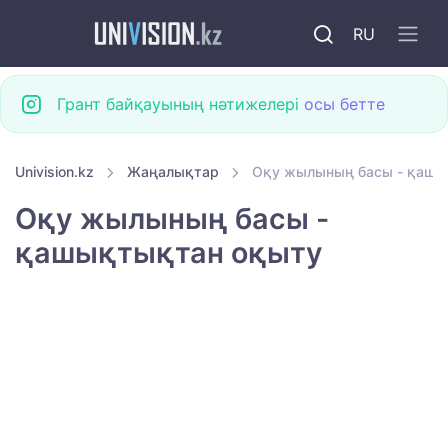
RU
Грант байқауының нәтижелері
осы бетте
Univision.kz
Жаңалықтар
Оқу жылының басы - қашы
Оқу жылының басы -
қашықтықтан оқыту