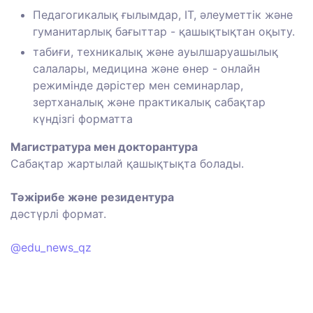
Педагогикалық ғылымдар, IT, әлеуметтік және
гуманитарлық бағыттар - қашықтықтан оқыту.
табиғи, техникалық және ауылшаруашылық
салалары, медицина және өнер - онлайн
режимінде дәрістер мен семинарлар,
зертханалық және практикалық сабақтар
күндізгі форматта ⠀
Магистратура мен докторантура
Сабақтар жартылай қашықтықта болады.
⠀
Тәжірибе және резидентура
дәстүрлі формат.
⠀
@edu_news_qz