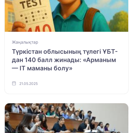
Жаңалықтар
Түркістан облысының түлегі ҰБТ-
дан 140 балл жинады: «Арманым
— ІТ маманы болу»
21.05.2025