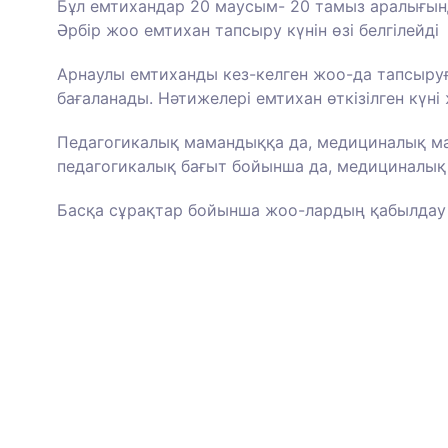
Бұл емтихандар 20 маусым- 20 тамыз аралығынд
Әрбір жоо емтихан тапсыру күнін өзі белгілейді
Арнаулы емтиханды кез-келген жоо-да тапсыруғ
бағаланады. Нәтижелері емтихан өткізілген күн
Педагогикалық мамандыққа да, медициналық ма
педагогикалық бағыт бойынша да, медициналық
Басқа сұрақтар бойынша жоо-лардың қабылдау