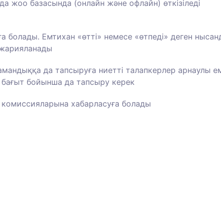
а жоо базасында (онлайн және офлайн) өткізіледі
а болады. Емтихан «өтті» немесе «өтпеді» деген нысан
і жарияланады
мандыққа да тапсыруға ниетті талапкерлер арнаулы е
 бағыт бойынша да тапсыру керек
 комиссияларына хабарласуға болады