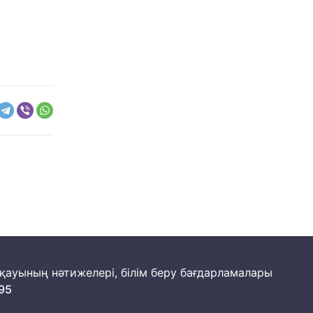
йқауының нәтижелері, білім беру бағдарламалары
95