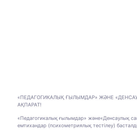
«ПЕДАГОГИКАЛЫҚ ҒЫЛЫМДАР» ЖӘНЕ «ДЕНСАУЛЫҚ
АҚПАРАТ!
«Педагогикалық ғылымдар» және«Денсаулық сақ
емтихандар (психометриялық тестілеу) бастал