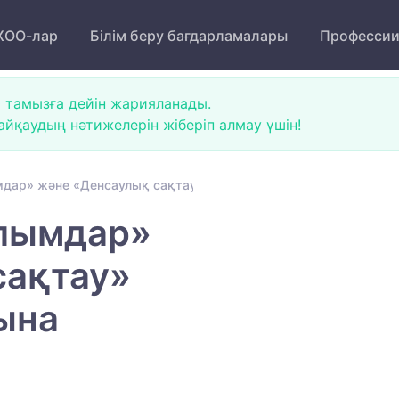
ОО-лар
Білім беру бағдарламалары
Професси
 тамызға дейін жарияланады.
йқаудың нәтижелерін жіберіп алмау үшін!
дар» және «Денсаулық сақтау» білім беру салаларына түсуші
лымдар»
сақтау»
рына