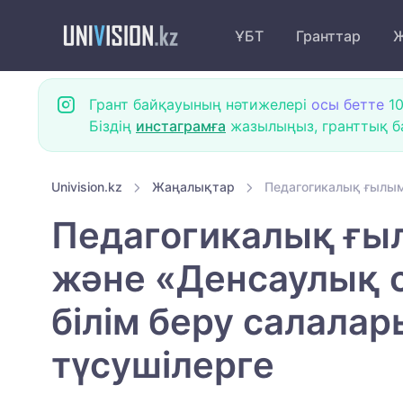
ҰБТ
Гранттар
Ж
Грант байқауының нәтижелері
осы бетте
10
Біздің
инстаграмға
жазылыңыз, гранттық ба
Univision.kz
Жаңалықтар
Педагогикалық ғылым
Педагогикалық ғы
және «Денсаулық 
білім беру салала
түсушілерге