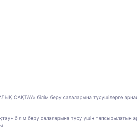
 САҚТАУ» білім беру салаларына түсушілерге арна
тау» білім беру салаларына түсу үшін тапсырылатын а
ды