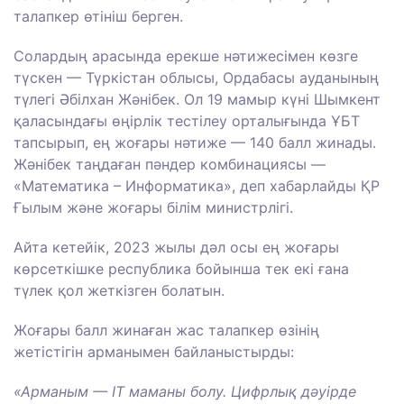
талапкер өтініш берген.
Солардың арасында ерекше нәтижесімен көзге
түскен — Түркістан облысы, Ордабасы ауданының
түлегі Әбілхан Жәнібек. Ол 19 мамыр күні Шымкент
қаласындағы өңірлік тестілеу орталығында ҰБТ
тапсырып, ең жоғары нәтиже — 140 балл жинады.
Жәнібек таңдаған пәндер комбинациясы —
«Математика – Информатика», деп хабарлайды ҚР
Ғылым және жоғары білім министрлігі.
Айта кетейік, 2023 жылы дәл осы ең жоғары
көрсеткішке республика бойынша тек екі ғана
түлек қол жеткізген болатын.
Жоғары балл жинаған жас талапкер өзінің
жетістігін арманымен байланыстырды:
«Арманым — ІТ маманы болу. Цифрлық дәуірде