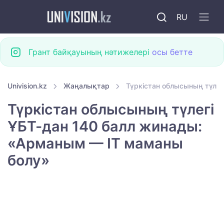
RU
Грант байқауының нәтижелері
осы бетте
Univision.kz
Жаңалықтар
Түркістан облысының түлег
Түркістан облысының түлегі
ҰБТ-дан 140 балл жинады:
«Арманым — ІТ маманы
болу»