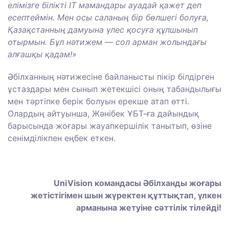
елімізге білікті ІТ мамандары ауадай қажет деп
есептеймін. Мен осы саланың бір бөлшегі болуға,
Қазақстанның дамуына үлес қосуға құлшынып
отырмын. Бұл нәтижем — сол арман жолындағы
алғашқы қадам!»
Әбілханның нәтижесіне байланысты пікір білдірген
ұстаздары мен сынып жетекшісі оның табандылығы
мен тәртіпке берік болуын ерекше атап өтті.
Олардың айтуынша, Жәнібек ҰБТ-ға дайындық
барысында жоғары жауапкершілік танытып, өзіне
сенімділікпен еңбек еткен.
UniVision командасы Әбілханды жоғары
жетістігімен шын жүректен құттықтап, үлкен
арманына жетуіне сәттілік тілейді!