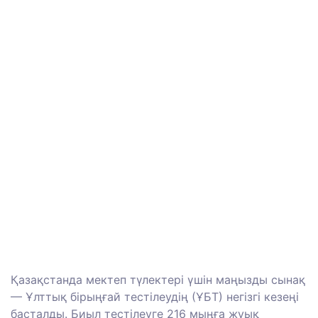
Қазақстанда мектеп түлектері үшін маңызды сынақ
— Ұлттық бірыңғай тестілеудің (ҰБТ) негізгі кезеңі
басталды. Биыл тестілеуге 216 мыңға жуық