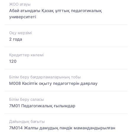
ЖОО атауы
Абай атындағы Қазақ ұлттық педагогикалық
университеті
Оқу мерзімі
2 года
Кредиттер көлемі
120
Білім беру бағдарламаларының тобы
M008 Кәсіптік оқыту педагогтерін даярлау
Білім беру саласы
7M01 Педагогикалық ғылымдар
Дайындық бағыты
7M014 Жалпы дамудың пәндік мамандандырылған