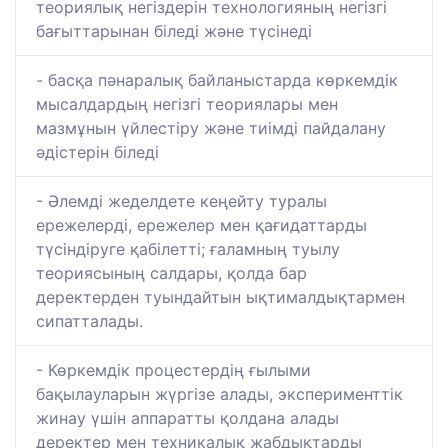
теориялық негіздерін технологияның негізгі
бағыттарынан біледі және түсінеді
- басқа пәнаралық байланыстарда көркемдік
мысалдардың негізгі теориялары мен
мазмұнын үйлестіру және тиімді пайдалану
әдістерін біледі
- Әлемді жеделдете кеңейту туралы
ережелерді, ережелер мен қағидаттарды
түсіндіруге қабілетті; ғаламның туылу
теориясының салдары, қолда бар
деректерден туындайтын ықтималдықтармен
сипатталады.
- Көркемдік процестердің ғылыми
бақылауларын жүргізе алады, эксперименттік
жинау үшін аппаратты қолдана алады
деректер мен техникалық жабдықтарды