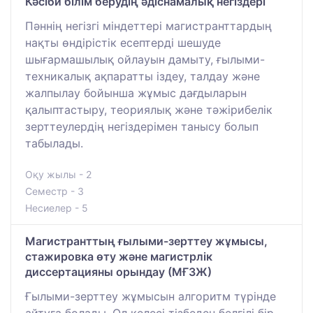
Кәсіби білім берудің әдіснамалық негіздері
Пәннің негізгі міндеттері магистранттардың
нақты өндірістік есептерді шешуде
шығармашылық ойлауын дамыту, ғылыми-
техникалық ақпаратты іздеу, талдау және
жалпылау бойынша жұмыс дағдыларын
қалыптастыру, теориялық және тәжірибелік
зерттеулердің негіздерімен танысу болып
табылады.
Оқу жылы - 2
Семестр - 3
Несиелер - 5
Магистранттың ғылыми-зерттеу жұмысы,
стажировка өту және магистрлік
диссертацияны орындау (МҒЗЖ)
Ғылыми-зерттеу жұмысын алгоритм түрінде