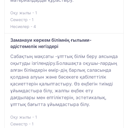
материалдарды құрастыру.
Оқу жылы - 1
Семестр - 1
Несиелер - 4
Заманауи көркем білімнің ғылыми-
әдістемелік негіздері
Сабақтың мақсаты -ұлттық білім беру аясында
оқытуды ізгілендіру.Болашақта оқушы-лардың
алған білімдерін өмір-дің барлық саласында
қолдана алуын және бәсекеге қабілеттілік
қасиеттерін қалыптастыру. Өз еңбегін тиімді
ұйымдастыра білу, жалпы еңбек ету
дағдылары мен ептіліктерін, эстетикалық,
ұлттық бағытта ұйымдастыра білу.
Оқу жылы - 1
Семестр - 1