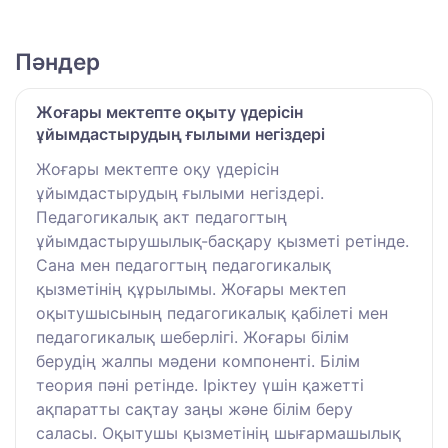
Пәндер
Жоғары мектепте оқыту үдерісін
ұйымдастырудың ғылыми негіздері
Жоғары мектепте оқу үдерісін
ұйымдастырудың ғылыми негіздері.
Педагогикалық акт педагогтың
ұйымдастырушылық-басқару қызметі ретінде.
Сана мен педагогтың педагогикалық
қызметінің құрылымы. Жоғары мектеп
оқытушысының педагогикалық қабілеті мен
педагогикалық шеберлігі. Жоғары білім
берудің жалпы мәдени компоненті. Білім
теория пәні ретінде. Іріктеу үшін қажетті
ақпаратты сақтау заңы және білім беру
саласы. Оқытушы қызметінің шығармашылық