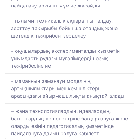
пайдалану арқылы жұмыс жасайды
- ғылыми-техникалық ақпаратты талдау,
зерттеу тақырыбы бойынша отандық және
шетелдік тәжірибені зерделеу
- оқушылардың эксперименталды қызметін
ұйымдастырудағы мұғалімдердің озық
тәжірибесіне ие
- маманның заманауи моделінің
артықшылықтары мен кемшіліктері
арасындағы айырмашылықты анықтай алады
– жаңа технологиялардың, идеялардың,
бағыттардың кең спектріне бағдарлануға және
оларды өзінің педагогикалық қызметінде
пайдалануға дайын болуға қабілетті