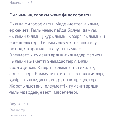
Несиелер - 5
Ғылымның тарихы және философиясы
Ғылым философиясы. Мәдениеттегі ғылым,
өркениет. Ғылымның пайда болуы, дамуы.
Ғылыми білімнің құрылымы. Қазіргі ғылымның
ерекшеліктері. Ғылым әлеуметтік институт
ретінде жаратылыстану ғылымдары.
Әлеуметтік-гуманитарлық ғылымдар тарихы.
Ғылыми қызметті ұйымдастыру. Білім
эволюциясы. Қазіргі ғылымның этикалық
аспектілері. Коммуникативтік технологиялар,
қазіргі ғылымдағы ақпараттық процестер.
Жаратылыстану, әлеуметтік-гуманитарлық
ғылымдардың өзекті мәселелері.
Оқу жылы - 1
Семестр - 1