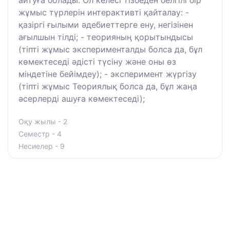
айтуға болады. Ол келесі тізбеден белгілі бір
жұмыс түрлерін интерактивті қайталау: -
қазіргі ғылыми әдебиеттерге ену, негізінен
ағылшын тілді; - теорияның қорытындысы
(тіпті жұмыс эксперименталды болса да, бұл
көмектеседі әдісті түсіну және оны өз
міндетіне бейімдеу); - эксперимент жүргізу
(тіпті жұмыс Теориялық болса да, бұл жаңа
әсерлерді ашуға көмектеседі);
Оқу жылы - 2
Семестр - 4
Несиелер - 9