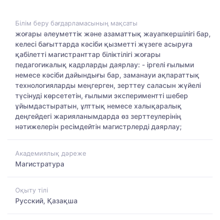
Білім беру бағдарламасының мақсаты
жоғары әлеуметтік және азаматтық жауапкершілігі бар,
келесі бағыттарда кәсіби қызметті жүзеге асыруға
қабілетті магистранттар біліктілігі жоғары
педагогикалық кадрларды даярлау: - іргелі ғылыми
немесе кәсіби дайындығы бар, заманауи ақпараттық
технологияларды меңгерген, зерттеу саласын жүйелі
түсінуді көрсететін, ғылыми экспериментті шебер
ұйымдастыратын, ұлттық немесе халықаралық
деңгейдегі жарияланымдарда өз зерттеулерінің
нәтижелерін ресімдейтін магистрлерді даярлау;
Академиялық дәреже
Магистратура
Оқыту тілі
Русский, Қазақша