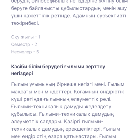
берудің философиялық негіздеріне жүгіну білім
беруге байланысты құбылыстардың мәнін ашу
үшін қажеттілік ретінде. Адамның субъективті
тәжірибесі.
Оқу жылы - 1
Семестр - 2
Несиелер - 5
Кәсіби білім берудегі ғылыми зерттеу
негіздері
Ғылым ұғымының бірнеше негізгі мәні. Ғылым
мақсаты мен міндеттері. Қоғамның өндірістік
күші ретінде ғылымның әлеуметтік рөлі.
Ғылыми-техникалық дамуды жеделдету
құбылысы. Ғылыми-техникалық дамудың
әлеуметтік салдары. Қазіргі ғылыми-
техникалық дамудың ерекшеліктері. Ғылым
мен өндірістің өзара қатынастары. Ғылым