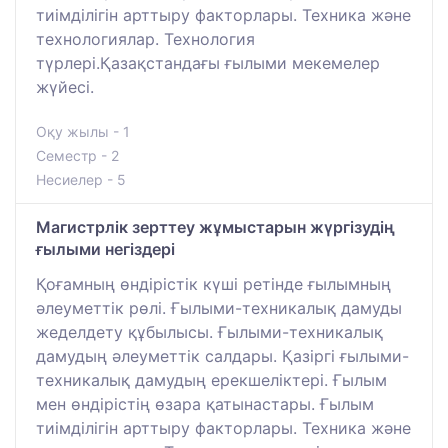
тиімділігін арттыру факторлары. Техника және
технологиялар. Технология
түрлері.Қазақстандағы ғылыми мекемелер
жүйесі.
Оқу жылы - 1
Семестр - 2
Несиелер - 5
Магистрлік зерттеу жұмыстарын жүргізудің
ғылыми негіздері
Қоғамның өндірістік күші ретінде ғылымның
әлеуметтік рөлі. Ғылыми-техникалық дамуды
жеделдету құбылысы. Ғылыми-техникалық
дамудың әлеуметтік салдары. Қазіргі ғылыми-
техникалық дамудың ерекшеліктері. Ғылым
мен өндірістің өзара қатынастары. Ғылым
тиімділігін арттыру факторлары. Техника және