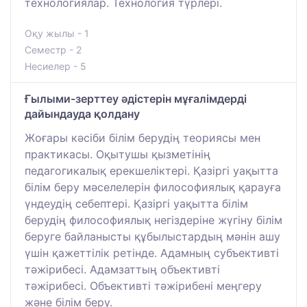
технологиялар. Технология түрлері.
Оқу жылы - 1
Семестр - 2
Несиелер - 5
Ғылыми-зерттеу әдістерін мұғалімдерді
дайындауда қолдану
Жоғары кәсіби білім берудің теориясы мен
практикасы. Оқытушы қызметінің
педагогикалық ерекшеліктері. Қазіргі уақытта
білім беру мәселелерін философиялық қарауға
үндеудің себептері. Қазіргі уақытта білім
берудің философиялық негіздеріне жүгіну білім
беруге байланысты құбылыстардың мәнін ашу
үшін қажеттілік ретінде. Адамның субъективті
тәжірибесі. Адамзаттың объективті
тәжірибесі. Объективті тәжірибені меңгеру
және білім беру.