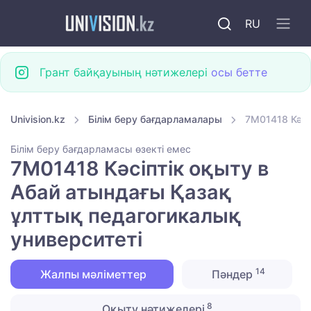
RU
Грант байқауының нәтижелері
осы бетте
Univision.kz
Білім беру бағдарламалары
7M01418 Кәсі
Білім беру бағдарламасы өзекті емес
7M01418 Кәсіптік оқыту в
Абай атындағы Қазақ
ұлттық педагогикалық
университеті
14
Жалпы мәліметтер
Пәндер
8
Оқыту нәтижелері