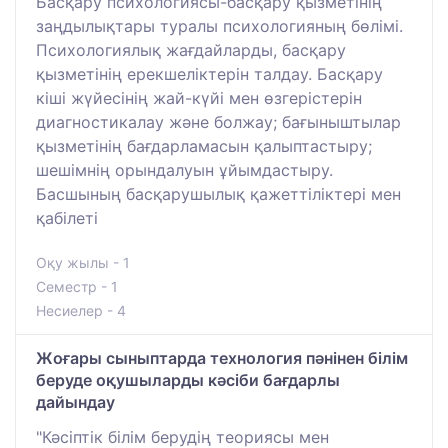
Басқару психологиясы-басқару қызметінің
заңдылықтары туралы психологияның бөлімі.
Психологиялық жағдайларды, басқару
қызметінің ерекшеліктерін талдау. Басқару
кіші жүйесінің жай-күйі мен өзгерістерін
диагностикалау және болжау; бағыныштылар
қызметінің бағдарламасын қалыптастыру;
шешімнің орындалуын ұйымдастыру.
Басшының басқарушылық қажеттіліктері мен
қабілеті
Оқу жылы - 1
Семестр - 1
Несиелер - 4
Жоғары сыныптарда технология пәнінен білім
беруде оқушыларды кәсіби бағдарлы
дайындау
"Кәсіптік білім берудің теориясы мен