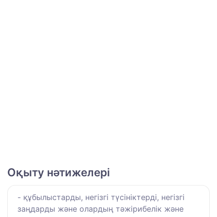
Оқыту нәтижелері
- құбылыстарды, негізгі түсініктерді, негізгі
заңдарды және олардың тәжірибелік және