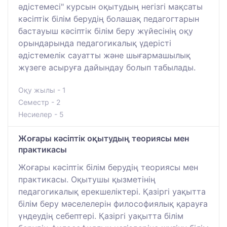
әдістемесі" курсын оқытудың негізгі мақсаты
кәсіптік білім берудің болашақ педагогтарын
бастауыш кәсіптік білім беру жүйесінің оқу
орындарында педагогикалық үдерісті
әдістемелік сауатты және шығармашылық
жүзеге асыруға дайындау болып табылады.
Оқу жылы - 1
Семестр - 2
Несиелер - 5
Жоғары кәсіптік оқытудың теориясы мен
практикасы
Жоғары кәсіптік білім берудің теориясы мен
практикасы. Оқытушы қызметінің
педагогикалық ерекшеліктері. Қазіргі уақытта
білім беру мәселелерін философиялық қарауға
үндеудің себептері. Қазіргі уақытта білім