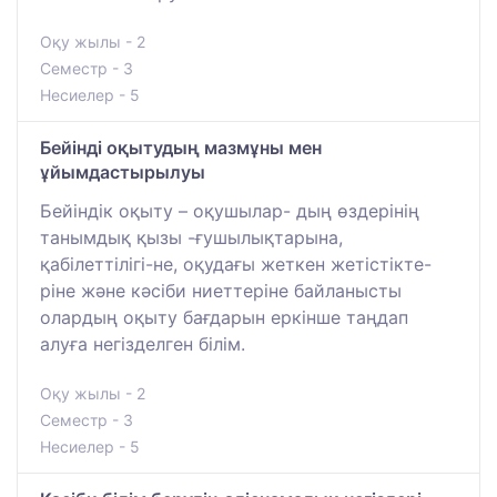
Оқу жылы - 2
Семестр - 3
Несиелер - 5
Бейінді оқытудың мазмұны мен
ұйымдастырылуы
Бейіндік оқыту – оқушылар- дың өздерінің
танымдық қызы -ғушылықтарына,
қабілеттілігі-не, оқудағы жеткен жетістікте-
ріне және кәсіби ниеттеріне байланысты
олардың оқыту бағдарын еркінше таңдап
алуға негізделген білім.
Оқу жылы - 2
Семестр - 3
Несиелер - 5