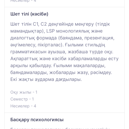
Несиелер - 4
Шет тілі (кәсіби)
Шет тілін С1, С2 деңгейінде меңгеру (тілдік
мамандықтар), LSP монологиялық және
диалогтық формада (баяндама, презентация,
әңгімелесу, пікірталас). Ғылыми стильдің
грамматикасын ауызша, жазбаша түрде оқу.
Ақпараттық және кәсіби хабарламаларды есту
арқылы қабылдау. Ғылыми мақалаларды,
баяндамаларды, жобаларды жазу, рәсімдеу.
Екі жақты аударма дағдылары.
Оқу жылы - 1
Семестр - 1
Несиелер - 4
Басқару психологиясы