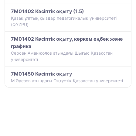
7M01402 Кәсіптік оқыту (1.5)
Қазақ ұлттық қыздар педагогикалық университеті
(QYZPU)
7M01402 Кәсіптік оқыту, көркем еңбек және
графика
Сәрсен Аманжолов атындағы Шығыс Қазақстан
университеті
7M01450 Кәсіптік оқыту
М.Әуезов атындағы Оңтүстік Қазақстан университеті