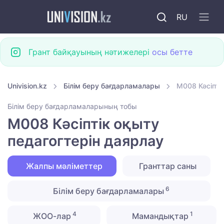
RU
Грант байқауының нәтижелері
осы бетте
Univision.kz
Білім беру бағдарламалары
M008 Кәсіпті
Білім беру бағдарламаларының тобы
M008 Кәсіптік оқыту
педагогтерін даярлау
Жалпы мәліметтер
Гранттар саны
6
Білім беру бағдарламалары
4
1
ЖОО-лар
Мамандықтар