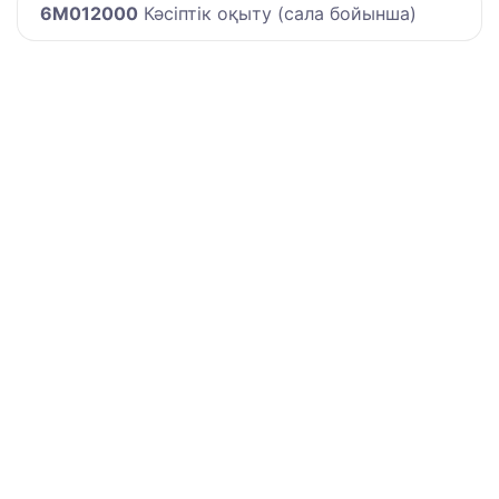
6M012000
Кәсіптік оқыту (сала бойынша)