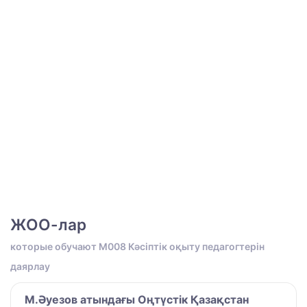
ЖОО-лар
которые обучают M008 Кәсіптік оқыту педагогтерін
даярлау
М.Әуезов атындағы Оңтүстік Қазақстан