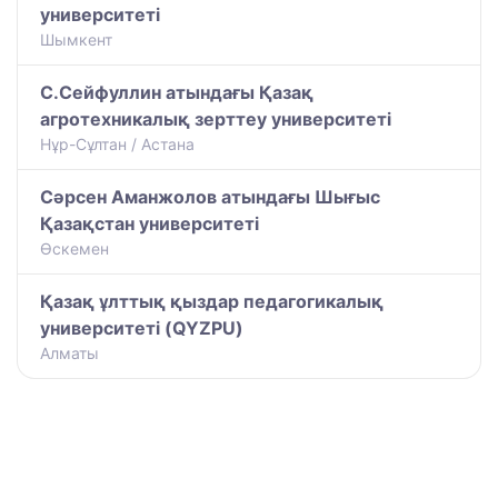
университеті
Шымкент
С.Сейфуллин атындағы Қазақ
агротехникалық зерттеу университеті
Нұр-Сұлтан / Астана
Сәрсен Аманжолов атындағы Шығыс
Қазақстан университеті
Өскемен
Қазақ ұлттық қыздар педагогикалық
университеті (QYZPU)
Алматы