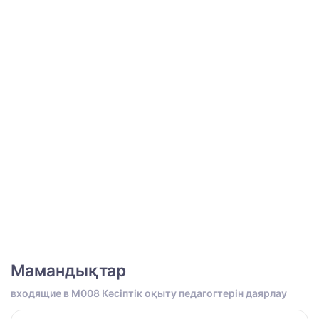
Мамандықтар
входящие в M008 Кәсіптік оқыту педагогтерін даярлау