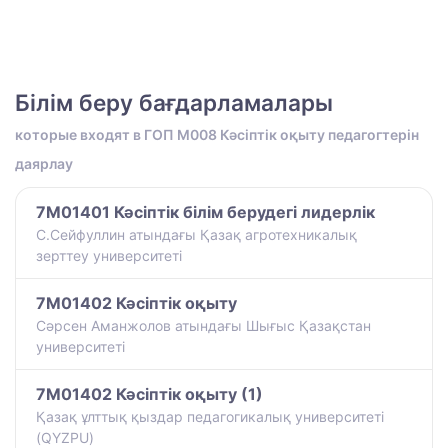
Білім беру бағдарламалары
которые входят в ГОП M008 Кәсіптік оқыту педагогтерін
даярлау
7M01401 Кәсіптік білім берудегі лидерлік
С.Сейфуллин атындағы Қазақ агротехникалық
зерттеу университеті
7M01402 Кәсіптік оқыту
Сәрсен Аманжолов атындағы Шығыс Қазақстан
университеті
7M01402 Кәсіптік оқыту (1)
Қазақ ұлттық қыздар педагогикалық университеті
(QYZPU)