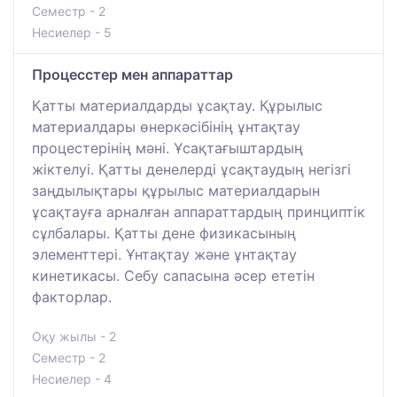
Семестр - 2
Несиелер - 5
Процесстер мен аппараттар
Қатты материалдарды ұсақтау. Құрылыс
материалдары өнеркәсібінің ұнтақтау
процестерінің мәні. Ұсақтағыштардың
жіктелуі. Қатты денелерді ұсақтаудың негізгі
заңдылықтары құрылыс материалдарын
ұсақтауға арналған аппараттардың принциптік
сұлбалары. Қатты дене физикасының
элементтері. Ұнтақтау және ұнтақтау
кинетикасы. Себу сапасына әсер ететін
факторлар.
Оқу жылы - 2
Семестр - 2
Несиелер - 4