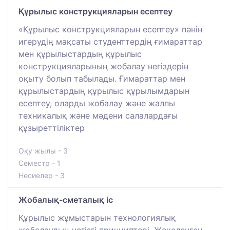
Құрылыс конструкцияларын есептеу
«Құрылыс конструкцияларын есептеу» пәнін
игерудің мақсаты студенттердің ғимараттар
мен құрылыстардың құрылыс
конструкцияларының жобалау негіздерін
оқыту болып табылады. Ғимараттар мен
құрылыстардың құрылыс құрылымдарын
есептеу, оларды жобалау және жалпы
техникалық және мәдени салалардағы
құзыреттіліктер
Оқу жылы - 3
Семестр - 1
Несиелер - 3
Жобалық-сметалық іс
Құрылыс жұмыстарын технологиялық
жобалаудың негізгі принциптері. Жекеленген