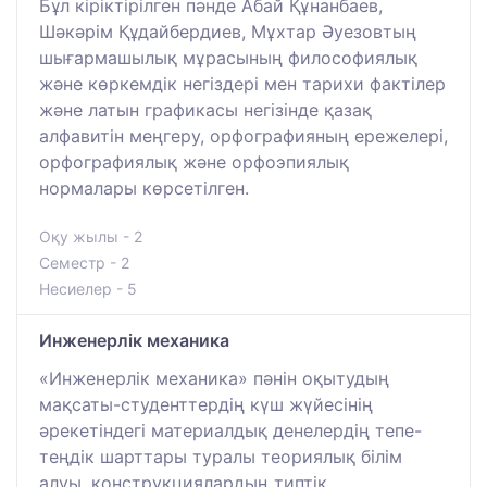
Бұл кіріктірілген пәнде Абай Құнанбаев,
Шәкәрім Құдайбердиев, Мұхтар Әуезовтың
шығармашылық мұрасының философиялық
және көркемдік негіздері мен тарихи фактілер
және латын графикасы негізінде қазақ
алфавитін меңгеру, орфографияның ережелері,
орфографиялық және орфоэпиялық
нормалары көрсетілген.
Оқу жылы - 2
Семестр - 2
Несиелер - 5
Инженерлік механика
«Инженерлік механика» пәнін оқытудың
мақсаты-студенттердің күш жүйесінің
әрекетіндегі материалдық денелердің тепе-
теңдік шарттары туралы теориялық білім
алуы, конструкциялардың типтік