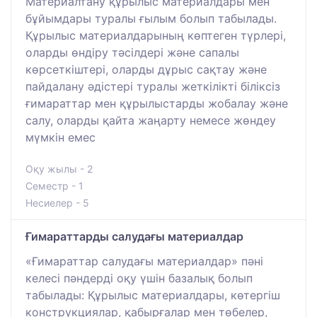
Материалтану құрылыс материалдары мен
бұйымдары туралы ғылым болып табылады.
Құрылыс материалдарының көптеген түрлері,
оларды өндіру тәсілдері және сапалы
көрсеткіштері, оларды дұрыс сақтау және
пайдалану әдістері туралы жеткілікті біліксіз
ғимараттар мен құрылыстарды жобалау және
салу, оларды қайта жаңарту немесе жөндеу
мүмкін емес
Оқу жылы - 2
Семестр - 1
Несиелер - 5
Ғимараттарды салудағы материалдар
«Ғимараттар салудағы материалдар» пәні
келесі пәндерді оқу үшін базалық болып
табылады: Құрылыс материалдары, көтергіш
конструкциялар, қабырғалар мен төбелер,