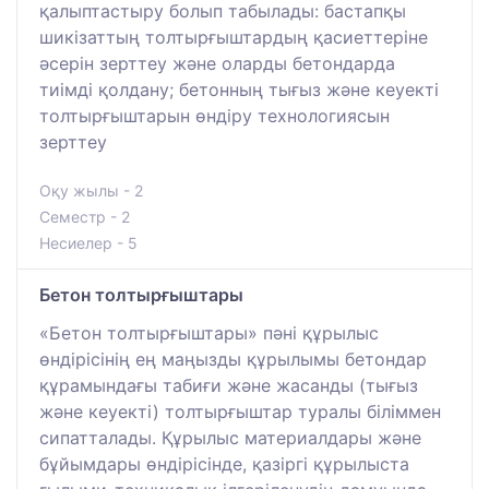
қалыптастыру болып табылады: бастапқы
шикізаттың толтырғыштардың қасиеттеріне
әсерін зерттеу және оларды бетондарда
тиімді қолдану; бетонның тығыз және кеуекті
толтырғыштарын өндіру технологиясын
зерттеу
Оқу жылы - 2
Семестр - 2
Несиелер - 5
Бетон толтырғыштары
«Бетон толтырғыштары» пәні құрылыс
өндірісінің ең маңызды құрылымы бетондар
құрамындағы табиғи және жасанды (тығыз
және кеуекті) толтырғыштар туралы біліммен
сипатталады. Құрылыс материалдары және
бұйымдары өндірісінде, қазіргі құрылыста