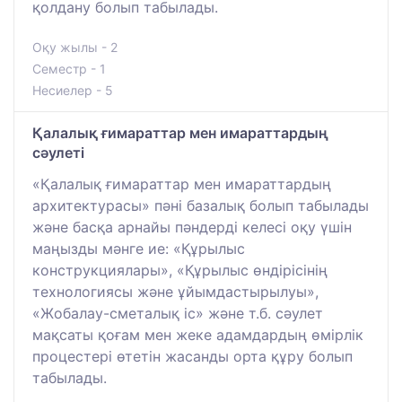
қолдану болып табылады.
Оқу жылы - 2
Семестр - 1
Несиелер - 5
Қалалық ғимараттар мен имараттардың
сәулеті
«Қалалық ғимараттар мен имараттардың
архитектурасы» пәні базалық болып табылады
және басқа арнайы пәндерді келесі оқу үшін
маңызды мәнге ие: «Құрылыс
конструкциялары», «Құрылыс өндірісінің
технологиясы және ұйымдастырылуы»,
«Жобалау-сметалық іс» және т.б. сәулет
мақсаты қоғам мен жеке адамдардың өмірлік
процестері өтетін жасанды орта құру болып
табылады.