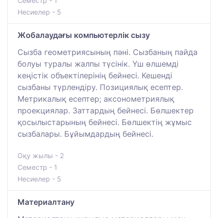
Семестр - 1
Несиелер - 5
Жобалаудағы компьютерлік сызу
Сызба геометриясының пәні. Сызбаның пайда
болуы туралы жалпы түсінік. Үш өлшемді
кеңістік объектілерінің бейнесі. Кешенді
сызбаны түрлендіру. Позициялық есептер.
Метрикалық есептер; аксонометриялық
проекциялар. Заттардың бейнесі. Бөлшектер
қосылыстарының бейнесі. Бөлшектің жұмыс
сызбалары. Бұйымдардың бейнесі.
Оқу жылы - 2
Семестр - 1
Несиелер - 5
Материалтану