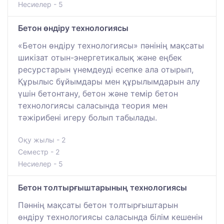
Несиелер - 5
Бетон өндіру технологиясы
«Бетон өндіру технологиясы» пәнінің мақсаты
шикізат отын-энергетикалық және еңбек
ресурстарын үнемдеуді есепке ала отырып,
Құрылыс бұйымдары мен құрылымдарын алу
үшін бетонтану, бетон және темір бетон
технологиясы саласында теория мен
тәжірибені игеру болып табылады.
Оқу жылы - 2
Семестр - 2
Несиелер - 5
Бетон толтырғыштарының технологиясы
Пәннің мақсаты бетон толтырғыштарын
өндіру технологиясы саласында білім кешенін