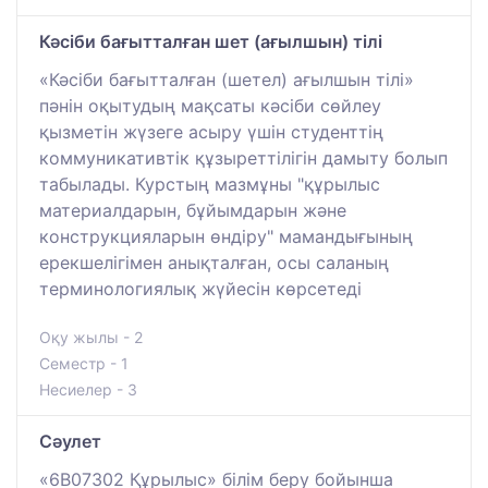
Кәсіби бағытталған шет (ағылшын) тілі
«Кәсіби бағытталған (шетел) ағылшын тілі»
пәнін оқытудың мақсаты кәсіби сөйлеу
қызметін жүзеге асыру үшін студенттің
коммуникативтік құзыреттілігін дамыту болып
табылады. Курстың мазмұны "құрылыс
материалдарын, бұйымдарын және
конструкцияларын өндіру" мамандығының
ерекшелігімен анықталған, осы саланың
терминологиялық жүйесін көрсетеді
Оқу жылы - 2
Семестр - 1
Несиелер - 3
Сәулет
«6В07302 Құрылыс» білім беру бойынша