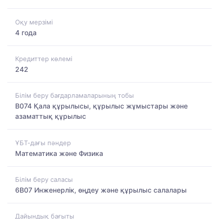
Оқу мерзімі
4 года
Кредиттер көлемі
242
Білім беру бағдарламаларының тобы
B074 Қала құрылысы, құрылыс жұмыстары және
азаматтық құрылыс
ҰБТ-дағы пәндер
Математика және Физика
Білім беру саласы
6B07 Инженерлік, өңдеу және құрылыс салалары
Дайындық бағыты