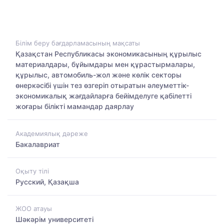
Білім беру бағдарламасының мақсаты
Қазақстан Республикасы экономикасының құрылыс
материалдары, бұйымдары мен құрастырмалары,
құрылыс, автомобиль-жол және көлік секторы
өнеркәсібі үшін тез өзгеріп отыратын әлеуметтік-
экономикалық жағдайларға бейімделуге қабілетті
жоғары білікті мамандар даярлау
Академиялық дәреже
Бакалавриат
Оқыту тілі
Русский, Қазақша
ЖОО атауы
Шәкәрім университеті