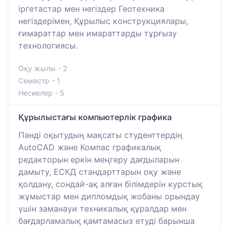
іргетастар мен негіздер Геотехника
негіздерімен, Құрылыс конструкциялары,
ғимараттар мен имараттарды тұрғызу
технологиясы.
Оқу жылы - 2
Семестр - 1
Несиелер - 5
Құрылыстағы компьютерлік графика
Пәнді оқытудың мақсаты студенттердің
AutoCAD және Компас графикалық
редакторын еркін меңгеру дағдыларын
дамыту, ЕСКД стандарттарын оқу және
қолдану, сондай-ақ алған білімдерін курстық
жұмыстар мен дипломдық жобаны орындау
үшін заманауи техникалық құралдар мен
бағдарламалық қамтамасыз етуді барынша