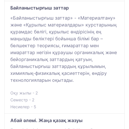
Байланыстырғыш заттар
«Байланыстырғыш заттар» - «Материалтану»
және «Құрылыс материалдары» курстарының
құрамдас бөлігі, құрылыс өндірісінің ең
маңызды бөліктері бойынша білімі бар –
бөлшектер теориясы, ғимараттар мен
имараттар негізін құраушы органикалық және
бейорганикалық заттардың қатуын,
байланыстырғыш заттардың құрылымын,
химиялық-физикалық қасиеттерін, өндіру
технологияларын оқытады.
Оқу жылы - 2
Семестр - 2
Несиелер - 5
Абай әлемі. Жаңа қазақ жазуы