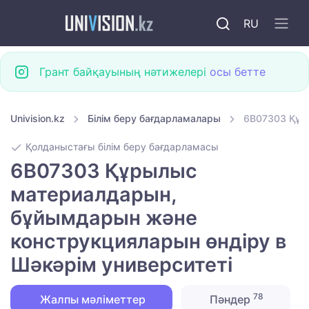
RU
Грант байқауының нәтижелері
осы бетте
Univision.kz
Білім беру бағдарламалары
6B07303 Құр
Қолданыстағы білім беру бағдарламасы
6B07303 Құрылыс
материалдарын,
бұйымдарын және
конструкцияларын өндіру в
Шәкәрім университеті
78
Жалпы мәліметтер
Пәндер