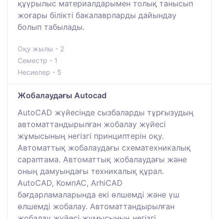
құүрылыс материалдарымен толық танысып
жоғары білікті бакалаврларды дайындау
болып табылады.
Оқу жылы - 2
Семестр - 1
Несиелер - 5
Жобалаудағы Autocad
AutoCAD жүйесінде сызбаларды тұрғызудың
автоматтандырылған жобалау жүйесі
жұмысының негізгі принциптерін оқу.
Автоматтық жобалаудағы схематехникалық
сараптама. Автоматтық жобалаудағы және
оның дамуындағы техникалық құрал.
AutoCAD, КомпАС, АrhiCAD
бағдарламаларында екі өлшемді және үш
өлшемді жобалау. Автоматтандырылған
жобалау жүйесі жұмысының негізгі