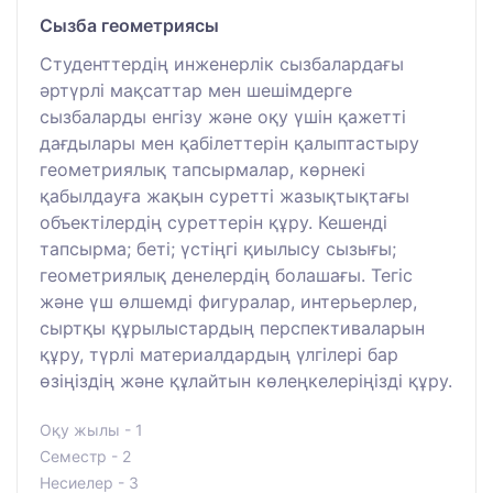
Сызба геометриясы
Студенттердің инженерлік сызбалардағы
әртүрлі мақсаттар мен шешімдерге
сызбаларды енгізу және оқу үшін қажетті
дағдылары мен қабілеттерін қалыптастыру
геометриялық тапсырмалар, көрнекі
қабылдауға жақын суретті жазықтықтағы
объектілердің суреттерін құру. Кешенді
тапсырма; беті; үстіңгі қиылысу сызығы;
геометриялық денелердің болашағы. Тегіс
және үш өлшемді фигуралар, интерьерлер,
сыртқы құрылыстардың перспективаларын
құру, түрлі материалдардың үлгілері бар
өзіңіздің және құлайтын көлеңкелеріңізді құру.
Оқу жылы - 1
Семестр - 2
Несиелер - 3