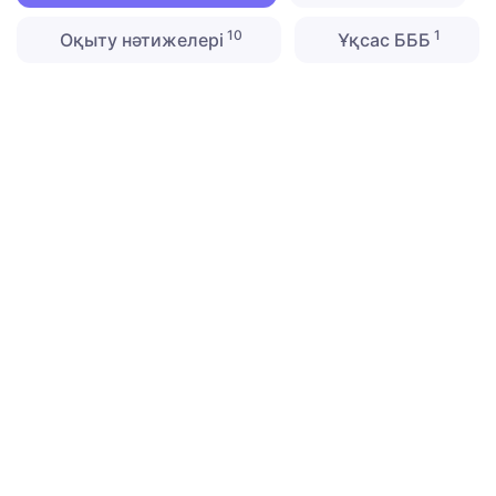
10
1
Оқыту нәтижелері
Ұқсас БББ