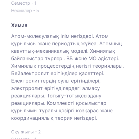
Семестр - 1
Несиелер - 5
Химия
Атом-молекулалық ілім негіздері. Атом
құрылысы және периодтық жүйеа. Атомның
кванттық-механикалық моделі. Химиялық
байланыстар түрлері. ВБ және МО әдістері.
Химиялық процесстердің негізгі теориялары.
Бейэлектролит ерітінділер қасеттері.
Електролиттердің сулы ерітінділері,
электрролит ерітінділердегі алмасу
реакциялары. Тотығу-тотықсыздану
реакциялары. Комплексті қосылыстар
құрылымы туралы қәзіргі көзқарас және
координациялық теория негіздері.
Оқу жылы - 2