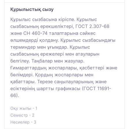
Құрылыстық сызу
Құрылыс сызбасына кіріспе. Құрылыс
сызбасының ерекшеліктері, ГОСТ 2.307-68
және СН 460-74 талаптарына сәйкес
өлшемдерді қолдану. Құрылыс сызбасындағы
терминдер мен ұғымдар. Құрылыс
сызбасының ережелері мен атауларын
белгілеу. Таңбалар мен жазулар.
Ғимараттардың жоспарлары, қасбеттері және
бөлімдері. Қордың жоспарлары мен
қабаттары. Терезе саңылауларының және
есіктерінің шартты графикасы (ГОСТ 11691-
66).
Оқу жылы - 1
Семестр - 2
Несиелер - 3