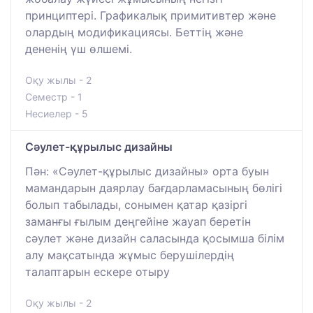
принциптері. Графикалық примитивтер және
олардың модификациясы. Беттің және
дененің үш өлшемі.
Оқу жылы - 2
Семестр - 1
Несиелер - 5
Сәулет-құрылыс дизайны
Пән: «Сәулет-құрылыс дизайны» орта буын
мамандарын даярлау бағдарламасының бөлігі
болып табылады, сонымен қатар қазіргі
заманғы ғылым деңгейіне жауап беретін
сәулет және дизайн саласында қосымша білім
алу мақсатында жұмыс берушілердің
талаптарын ескере отыру
Оқу жылы - 2