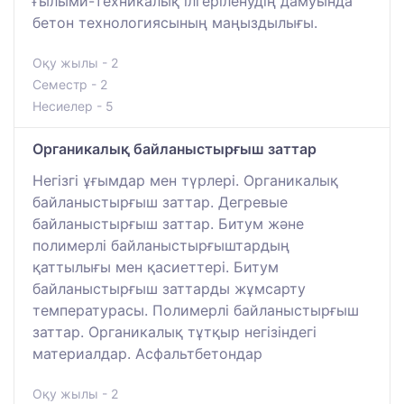
ғылыми-техникалық ілгеріленудің дамуында
бетон технологиясының маңыздылығы.
Оқу жылы - 2
Семестр - 2
Несиелер - 5
Органикалық байланыстырғыш заттар
Негізгі ұғымдар мен түрлері. Органикалық
байланыстырғыш заттар. Дегревые
байланыстырғыш заттар. Битум және
полимерлі байланыстырғыштардың
қаттылығы мен қасиеттері. Битум
байланыстырғыш заттарды жұмсарту
температурасы. Полимерлі байланыстырғыш
заттар. Органикалық тұтқыр негізіндегі
материалдар. Асфальтбетондар
Оқу жылы - 2