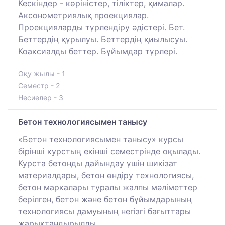
Кескіндер - көріністер, тіліктер, қималар.
Аксонометриялық проекциялар.
Проекцияларды түрлендіру әдістері. Бет.
Беттердің құрылуы. Беттердің қиылысуы.
Коаксиалды беттер. Бұйымдар түрлері.
Оқу жылы - 1
Семестр - 2
Несиелер - 3
Бетон технологиясымен танысу
«Бетон технологиясымен танысу» курсы
бірінші курстың екінші семестрінде оқылады.
Курста бетонды дайындау үшін шикізат
материалдары, бетон өндіру технологиясы,
бетон маркалары туралы жалпы мәліметтер
берілген, бетон және бетон бұйымдарының
технологиясы дамуының негізгі бағыттары
жарықтандырылды