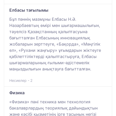
Елбасы тағылымы
Бұл пәннің мазмұны Елбасы Н.Ә.
Назарбаевтың өмірі мен шығармашылығын,
тәуелсіз Қазақстанның қалыптасуына
бағытталған Елбасының инновациялық
жобаларын зерттеуге, «Бақорда», «Мәңгілік
ел», «Рухани жаңғыру» ұғымдарын жіктеуге
қабілеттіліктерді қалыптастыруға, Елбасы
шығармаларының ғылыми-әдістемелік
маңыздылығын анықтауға бағытталған.
Несиелер - 2
Физика
«Физика» пәні техника мен технология
бакалаврлардың теориялық дайындықтын
және кәсібі қызметінің ірге тасының негізі