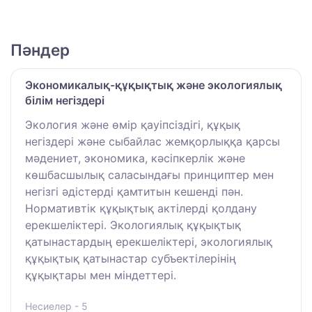
Пәндер
Экономикалық-құқықтық және экологиялық
білім негіздері
Экология және өмір қауіпсіздігі, құқық
негіздері және сыбайлас жемқорлыққа қарсы
мәдениет, экономика, кәсіпкерлік және
көшбасшылық саласындағы принциптер мен
негізгі әдістерді қамтитын кешенді пән.
Нормативтік құқықтық актілерді қолдану
ерекшеліктері. Экологиялық құқықтық
қатынастардың ерекшеліктері, экологиялық
құқықтық қатынастар субъектілерінің
құқықтары мен міндеттері.
Несиелер - 5