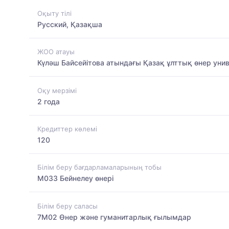
Оқыту тілі
Русский, Қазақша
ЖОО атауы
Күләш Байсейітова атындағы Қазақ ұлттық өнер унив
Оқу мерзімі
2 года
Кредиттер көлемі
120
Білім беру бағдарламаларының тобы
M033 Бейнелеу өнері
Білім беру саласы
7M02 Өнер және гуманитарлық ғылымдар