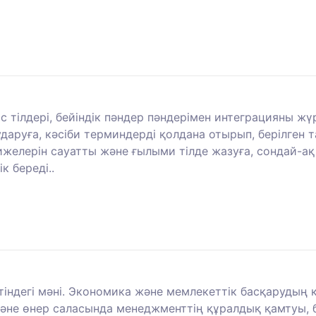
рыс тілдері, бейіндік пәндер пәндерімен интеграцияны ж
ударуға, кәсіби терминдерді қолдана отырып, берілген
ижелерін сауатты және ғылыми тілде жазуға, сондай-ақ
к береді..
індегі мәні. Экономика және мемлекеттік басқарудың к
әне өнер саласында менеджменттің құралдық қамтуы, 