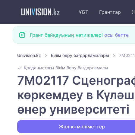
ҰБТ
Гранттар
Ж
Грант байқауының нәтижелері
осы бетте
Univision.kz
Білім беру бағдарламалары
7M0211
Қолданыстағы білім беру бағдарламасы
7M02117 Сценограф
көркемдеу в Күләш
өнер университеті
Жалпы мәліметтер