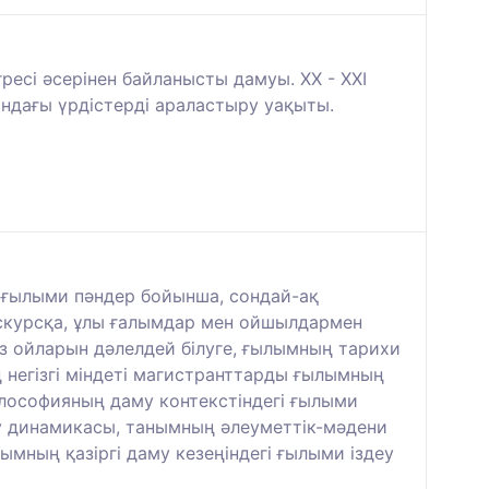
ресі әсерінен байланысты дамуы. XX - XXI
ындағы үрдістерді араластыру уақыты.
 ғылыми пәндер бойынша, сондай-ақ
искурсқа, ұлы ғалымдар мен ойшылдармен
 өз ойларын дәлелдей білуге, ғылымның тарихи
 негізгі міндеті магистранттарды ғылымның
лософияның даму контекстіндегі ғылыми
 динамикасы, танымның әлеуметтік-мәдени
ымның қазіргі даму кезеңіндегі ғылыми іздеу