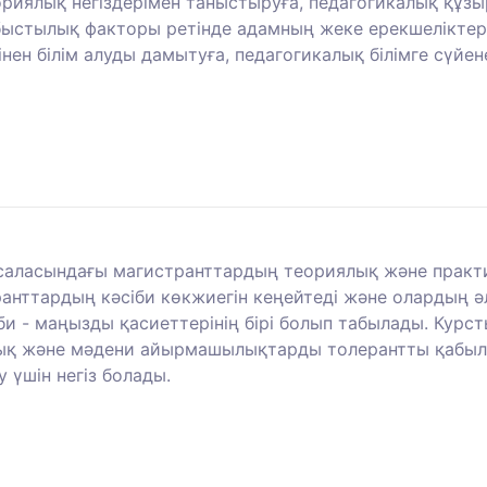
риялық негіздерімен таныстыруға, педагогикалық құзыр
абыстылық факторы ретінде адамның жеке ерекшеліктері
ігінен білім алуды дамытуға, педагогикалық білімге сүй
саласындағы магистранттардың теориялық және практи
анттардың кәсіби көкжиегін кеңейтеді және олардың әл
би - маңызды қасиеттерінің бірі болып табылады. Курс
лық және мәдени айырмашылықтарды толерантты қабылда
үшін негіз болады.