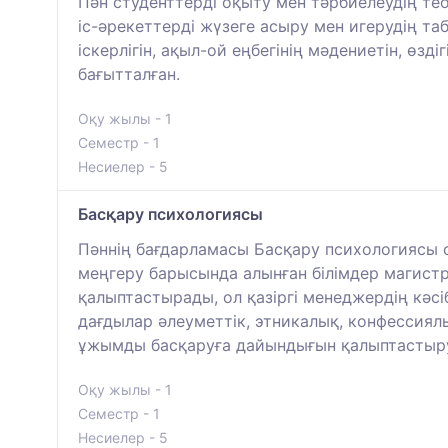
Пән студенттерді оқыту мен тәрбиелеудің тео
іс-әрекеттерді жүзеге асыру мен игерудің т
іскерлігін, ақыл-ой еңбегінің мәдениетін, өзд
бағытталған.
Оқу жылы - 1
Семестр - 1
Несиелер - 5
Басқару психологиясы
Пәннің бағдарламасы Басқару психологиясы 
меңгеру барысында алынған білімдер магистр
қалыптастырады, ол қазіргі менеджердің кәсі
дағдылар әлеуметтік, этникалық, конфессия
ұжымды басқаруға дайындығын қалыптастыру 
Оқу жылы - 1
Семестр - 1
Несиелер - 5