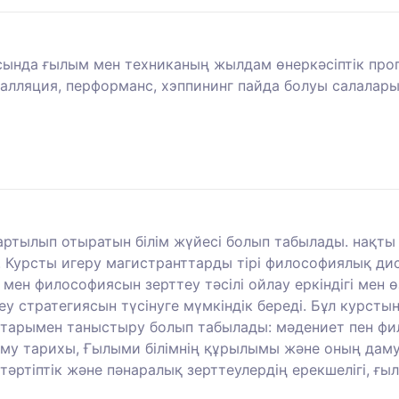
асында ғылым мен техниканың жылдам өнеркәсіптік прог
талляция, перформанс, хэппининг пайда болуы салалар
ртылып отыратын білім жүйесі болып табылады. нақты
. Курсты игеру магистранттарды тірі философиялық д
ы мен философиясын зерттеу тәсілі ойлау еркіндігі мен
 стратегиясын түсінуге мүмкіндік береді. Бұл курстың
тарымен таныстыру болып табылады: мәдениет пен фи
 тарихы, Ғылыми білімнің құрылымы және оның даму
ртіптік және пәнаралық зерттеулердің ерекшелігі, ғыл