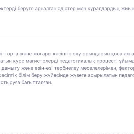
ректерді беруге арналған әдістер мен құралдардың жиы
лігі орта және жоғары кәсіптік оқу орындарын қоса ал
латын курс магистрлерді педагогикалық процесті ұйым
зі дамыту және өзін-өзі тәрбиелеу мәселелерімен, фак
кәсіптік білім беру жүйесінде жүзеге асырылатын педа
стыруға бағытталған.