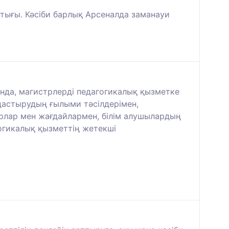
нтығы. Кәсіби барлық Арсеналда заманауи
ғанда, магистрлерді педагогикалық қызметке
дастырудың ғылыми тәсілдерімен,
торлар мен жағдайлармен, білім алушылардың
гогикалық қызметтің жетекші