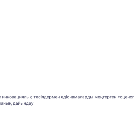
 инновациялық тәсілдермен әдіснамаларды меңгерген «сцено
аманың дайындау