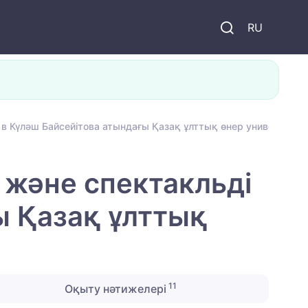
и
RU
в Күләш Байсейітова атындағы Қазақ ұлттық өнер университет
 және спектакльді
ы Қазақ ұлттық
11
Оқыту нәтижелері