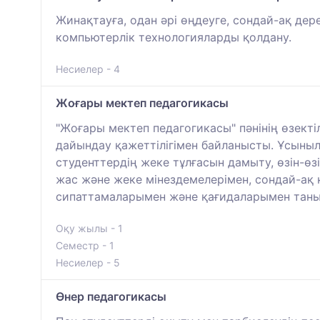
Жинақтауға, одан әрі өңдеуге, сондай-ақ де
компьютерлік технологияларды қолдану.
Несиелер - 4
Жоғары мектеп педагогикасы
"Жоғары мектеп педагогикасы" пәнінің өзекті
дайындау қажеттілігімен байланысты. Ұсыны
студенттердің жеке тұлғасын дамыту, өзін-ө
жас және жеке мінездемелерімен, сондай-ақ 
сипаттамаларымен және қағидаларымен таны
Оқу жылы - 1
Семестр - 1
Несиелер - 5
Өнер педагогикасы