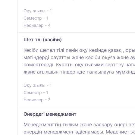
Оқу жылы - 1
Семестр - 1
Несиелер - 4
Шет тлі (кәсіби)
Кәсіби шетел тілі пәнін оқу кезінде қазақ , о
мәтіндерді сауатты және кәсіби оқуға және а
көмектеседі. Курсты оқу ғылыми зерттеу нәт
және ағылшын тілдерінде талқылауға мүмкінді
Оқу жылы - 1
Семестр - 1
Несиелер - 3
Өнердегі менеджмент
Менеджменттің ғылым және басқару өнері рет
өнердің менеджмент әдіснамасы. Мәдениет ж