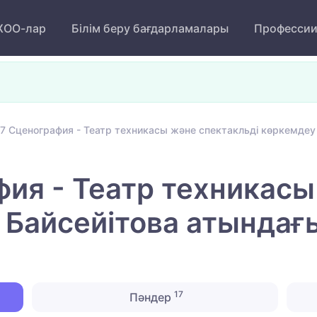
ОО-лар
Білім беру бағдарламалары
Професси
7 Сценография - Театр техникасы және спектакльді көркемдеу 
ия - Театр техникасы
 Байсейітова атындағ
17
Пәндер