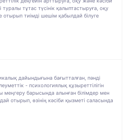
еттілік деңгейін арттыруға, оқу және кәсіби
 туралы тұтас түсінік қалыптастыруға, оқу
ене отырып тиімді шешім қабылдай білуге
калық дайындығына бағытталған, пәнді
еуметтік - психологиялық құзыреттілігін
ты меңгеру барысында алынған білімдер мен
й отырып, өзінің кәсіби қызметі саласында