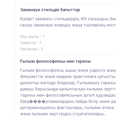
Заманауи стильдік бағыттар
Қазіргі заманғы стильдердің XIX ғасырдың б
ғасыр заманауи өнердің жаңа түрлерінің инс
Оқу жылы - 1
Семестр - 1
Несиелер - 5
Ғылым философиясы мен тарихы
Ғылым философиясы ашық және үздіксіз жаңа
Әлеуметтік және мәдени практикаға қатысты
диалогқа енгізуді білдіреді. Ғылымның тарих
дамуы барысында қалыптасқан ғылыми зерттеу
тарихы мен философиясының іргелі құрамдас
бағд����рламалардың пайда болу және даму
детерминациясы факторлары, ғылыми этика, тә
және ғылыми зерттеудің стратегиялары..