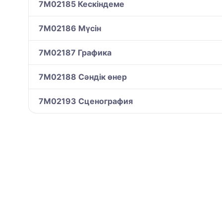
7M02185 Кескіндеме
7M02186 Мүсін
7M02187 Графика
7M02188 Сәндік өнер
7M02193 Сценография