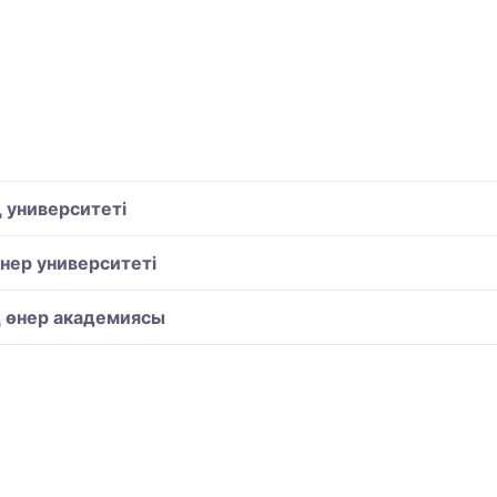
 университеті
нер университеті
қ өнер академиясы