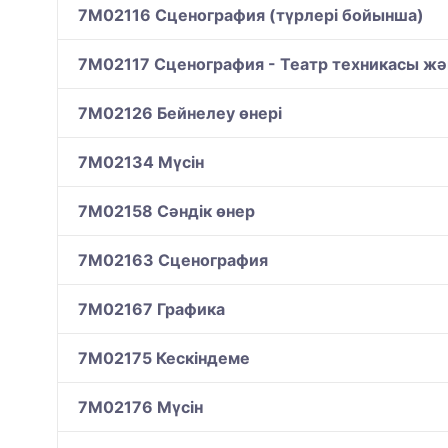
7M02116 Сценография (түрлері бойынша)
7M02117 Сценография - Театр техникасы жә
7M02126 Бейнелеу өнері
7M02134 Мүсін
7M02158 Сәндік өнер
7M02163 Сценография
7M02167 Графика
7M02175 Кескіндеме
7M02176 Мүсін