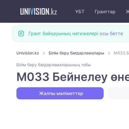
ҰБТ
Гранттар
Ж
Грант байқауының нәтижелері
осы бетте
Univision.kz
Білім беру бағдарламалары
M033 Б
Білім беру бағдарламаларының тобы
M033 Бейнелеу өне
Жалпы мәліметтер