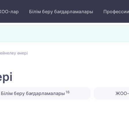
ОО-лар
Білім беру бағдарламалары
Професси
ейнелеу өнері
рі
16
Білім беру бағдарламалары
ЖОО-