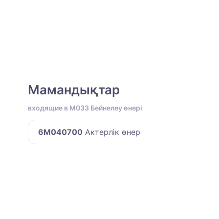
Мамандықтар
входящие в M033 Бейнелеу өнері
6M040700
Актерлік өнер