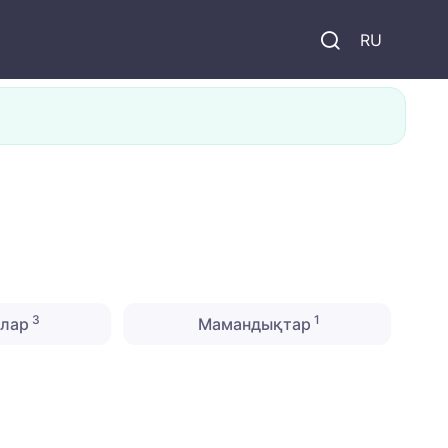
и
RU
3
1
лар
Мамандықтар