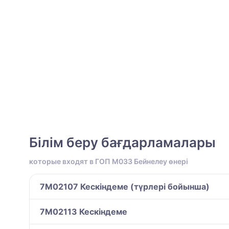
Білім беру бағдарламалары
которые входят в ГОП M033 Бейнелеу өнері
7M02107 Кескіндеме (түрлері бойынша)
7M02113 Кескіндеме