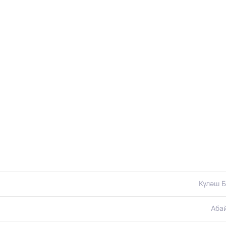
Күләш Б
Аба