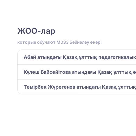
ЖОО-лар
которые обучают M033 Бейнелеу өнері
Абай атындағы Қазақ ұлттық педагогикалық
Күләш Байсейітова атындағы Қазақ ұлттық ө
Темірбек Жүрегенов атындағы Қазақ ұлтты