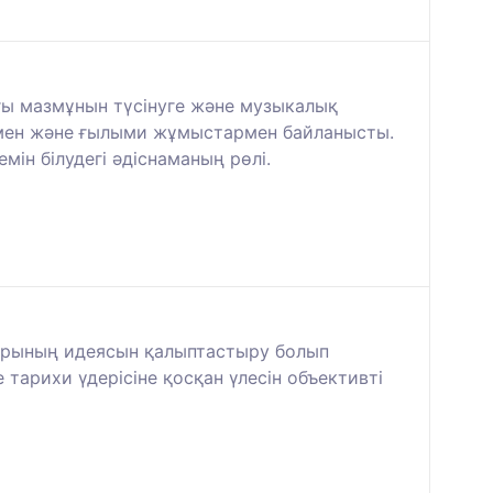
анғы мазмұнын түсінуге және музыкалық
мен және ғылыми жұмыстармен байланысты.
ін білудегі әдіснаманың рөлі.
арының идеясын қалыптастыру болып
арихи үдерісіне қосқан үлесін объективті