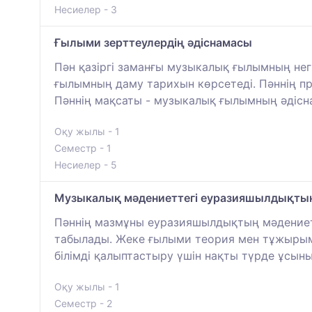
Несиелер - 3
Ғылыми зерттеулердің әдіснамасы
Пән қазіргі заманғы музыкалық ғылымның негі
ғылымның даму тарихын көрсетеді. Пәннің
Пәннің мақсаты - музыкалық ғылымның әдісна
Оқу жылы - 1
Семестр - 1
Несиелер - 5
Музыкалық мәдениеттегі еуразияшылдықт
Пәннің мазмұны еуразияшылдықтың мәдениет
табылады. Жеке ғылыми теория мен тұжырымд
білімді қалыптастыру үшін нақты түрде ұсын
Оқу жылы - 1
Семестр - 2