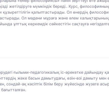
арына «Өнер философиясы» пәнін зерттеуі өте ажырама
ңізді жетілдіруге мүмкіндік береді.. Курс, философиян
и құзыреттілігін қалыптастырады. Ол өнердің философи
птастырады. Ол мәдени мұраға және әлем халықтарының
ында ұлттық көркемдік сәйкестігін сақтауға негіздел
берудегі ғылыми-педагогикалық іс-әрекетке дайындау қ
ттердің жеке басын дамытудағы, өзін-өзі дамыту мен ө
ен, сондай-ақ кәсіптік білім беру жүйесінде жүзеге ас
 бағытталған.