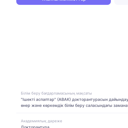
Білім беру бағдарламасының мақсаты
"Ішекті аспаптар" (АВАК) докторантурасын дайында
өнер және көркемдік білім беру саласындағы заман
Академиялық дәреже
Докторантура