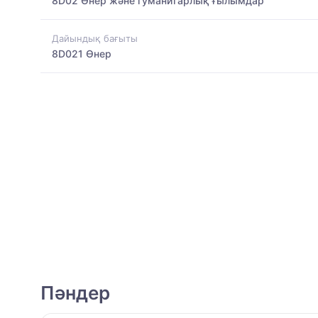
8D02 Өнер және гуманитарлық ғылымдар
Дайындық бағыты
8D021 Өнер
Пәндер