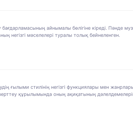
у бағдарламасының айнымалы бөлігіне кіреді. Пәнде муз
ың негізгі мәселелері туралы толық бейнеленген.
дің ғылыми стилінің негізгі функциялары мен жанрлары
зерттеу құрылымында оның ақиқатының дәлелдемелерін