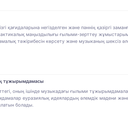
згі қағидаларына негізделген және пәннің қазіргі зам
 практикалық маңыздылығы ғылыми-зерттеу жұмыстары
малық тәжірибесін көрсету және музыканың шексіз әлем
ың тұжырымдамасы
тегі, оның ішінде музыкадағы ғылыми тұжырымдамал
амалар еуразиялық идеялардың әлемдік мәдени және т
ылатын болады.