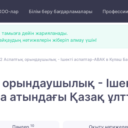
ОО-лар
Білім беру бағдарламалары
Професси
 тамызға дейін жарияланады.
йқаудың нәтижелерін жіберіп алмау үшін!
2 Аспаптық орындаушылық - Ішекті аспаптар-АВАК в Күләш Бай
 орындаушылық - Ішек
ва атындағы Қазақ ұл
10
Пәндер
Оқыту нәтижеле