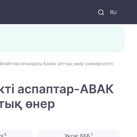
и
RU
сейітова атындағы Қазақ ұлттық өнер университеті
ті аспаптар-АВАК
ттық өнер
5
1
рі
Ұқсас БББ