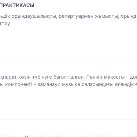
 ПРАКТИКАСЫ
мбльдік орындаушылықты, репертуармен жұмысты, оры
ттеу
қпарат көзін түсінуге бағытталған. Пәннің мақсаты - 
ы компоненті - заманауи музыка саласындағы әлемдік ғ