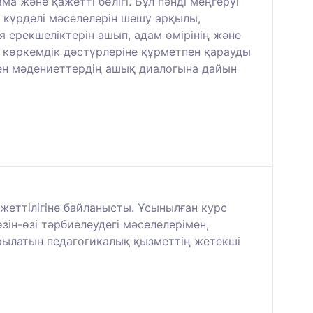
 және қажетті бөлігі. Бұл пәнді меңгеруі
ың күрделі мәселелерін шешу арқылы,
я ерекшеліктерін ашып, адам өмірінің және
 көркемдік дәстүрлеріне құрметпен қарауды
ген мәдениеттердің ашық диалогына дайын
ажеттілігіне байланысты. Ұсынылған курс
зін-өзі тәрбиелеудегі мәселелерімен,
ырылатын педагогикалық қызметтің жетекші