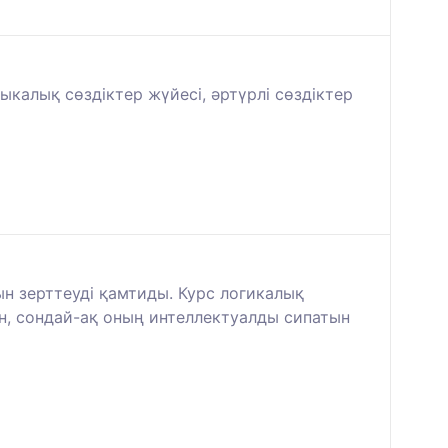
ыкалық сөздіктер жүйесі, әртүрлі сөздіктер
н зерттеуді қамтиды. Курс логикалық
, сондай-ақ оның интеллектуалды сипатын