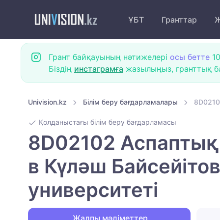
ҰБТ
Гранттар
Ж
Грант байқауының нәтижелері
осы бетте
10
Біздің
инстаграмға
жазылыңыз, гранттық ба
Univision.kz
Білім беру бағдарламалары
8D0210
Қолданыстағы білім беру бағдарламасы
8D02102 Аспаптық
в Күләш Байсейіто
университеті
Жалпы мәліметтер