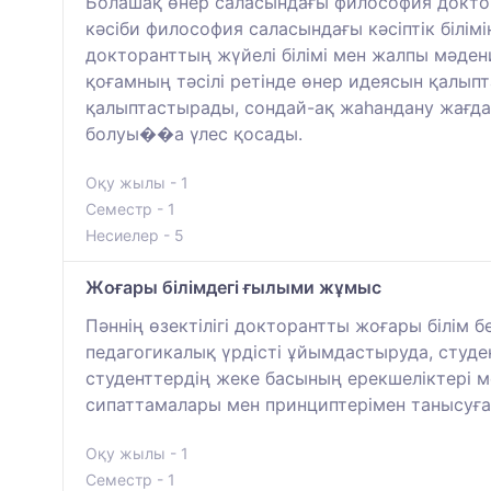
Болашақ өнер саласындағы философия докторл
кәсіби философия саласындағы кәсіптік білімі
докторанттың жүйелі білімі мен жалпы мәден
қоғамның тәсілі ретінде өнер идеясын қалы
қалыптастырады, сондай-ақ жаһандану жағдай
болуы��а үлес қосады.
Оқу жылы - 1
Семестр - 1
Несиелер - 5
Жоғары білімдегі ғылыми жұмыс
Пәннің өзектілігі докторантты жоғары білім 
педагогикалық үрдісті ұйымдастыруда, студен
студенттердің жеке басының ерекшеліктері м
сипаттамалары мен принциптерімен танысуға
Оқу жылы - 1
Семестр - 1