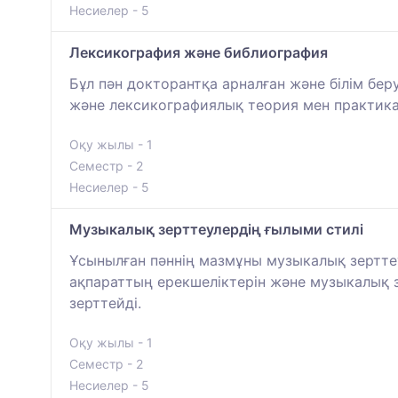
Несиелер - 5
Лексикография және библиография
Бұл пән докторантқа арналған және білім бер
және лексикографиялық теория мен практикан
Оқу жылы - 1
Семестр - 2
Несиелер - 5
Музыкалық зерттеулердің ғылыми стилі
Ұсынылған пәннің мазмұны музыкалық зерттеу
ақпараттың ерекшеліктерін және музыкалық 
зерттейді.
Оқу жылы - 1
Семестр - 2
Несиелер - 5