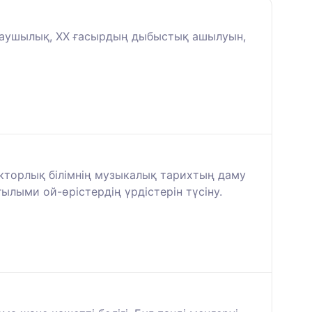
ндаушылық, XX ғасырдың дыбыстық ашылуын,
докторлық білімнің музыкалық тарихтың даму
ылыми ой-өрістердің үрдістерін түсіну.