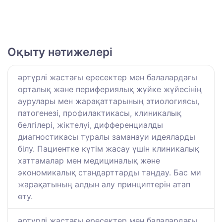
Оқыту нәтижелері
әртүрлі жастағы ересектер мен балалардағы
орталық және перифериялық жүйке жүйесінің
аурулары мен жарақаттарының этиологиясы,
патогенезі, профилактикасы, клиникалық
белгілері, жіктелуі, дифференциалды
диагностикасы туралы заманауи идеяларды
білу. Пациентке күтім жасау үшін клиникалық
хаттамалар мен медициналық және
экономикалық стандарттарды таңдау. Бас ми
жарақатының алдын алу принциптерін атап
өту.
әртүрлі жастағы ересектер мен балалардағы