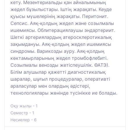
кету. Мезентериальды қан айналымының
жедел бұзылыстары. Іштің жарақаты. Кеуде
қуысы мүшелерінің жарақаты. Перитонит.
Сепсис. Аяқ-қолдың жедел және созылмалы
ишемиясы. Облитерациялаушы эндартериит.
Шеткі артериялардың атеросклеротикалық
зақымдануы. Аяқ-қолдың жедел ишемиясы
синдромы. Варикозды ауру. Аяқ-қолдың
көктамырларының жедел тромбофлебиті.
Созылмалы венозды жетіспеушілік. ӨАТЭ).
Білім алушылар қажетті диагностикалық
шаралар, шұғыл процедуралар, оперативті
араласулар мен олардың әдістері,
технологиялары жөнінде түсінікке ие болады.
Оқу жылы - 1
Семестр - 1
Несиелер - 6