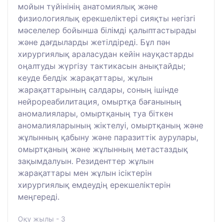
мойын түйінінің анатомиялық және
физиологиялық ерекшеліктері сияқты негізгі
мәселелер бойынша білімді қалыптастырады
және дағдыларды жетілдіреді. Бұл пән
хирургиялық араласудан кейін науқастарды
оңалтуды жүргізу тактикасын анықтайды;
кеуде белдік жарақаттары, жұлын
жарақаттарының салдары, соның ішінде
нейрореабилитация, омыртқа бағанының
аномалиялары, омыртқаның туа біткен
аномалияларының жіктелуі, омыртқаның және
жұлынның қабыну және паразиттік аурулары,
омыртқаның және жұлынның метастаздық
зақымдалуын. Резиденттер жұлын
жарақаттары мен жұлын ісіктерін
хирургиялық емдеудің ерекшеліктерін
меңгереді.
Оқу жылы - 3