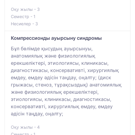
Оқу жылы - 3
Семестр - 1
Несиелер - 3
Компрессионды ауырсыну синдромы
Бұл бөлімде қысудың ауырсынуы,
анатомиялық және физиологиялық
ерекшеліктері, этиологиясы, клиникасы,
диагностикасы, консервативті, хирургиялық
емдеу, емдеу әдісін таңдау, оңалту; (диск
грыжасы, стеноз, тұрақсыздық) анатомиялық
және физиологиялық ерекшеліктері,
этиологиясы, клиникасы, диагностикасы,
консервативті, хирургиялық емдеу, емдеу
әдісін таңдау, оңалту;
Оқу жылы - 4
Семестр - 1