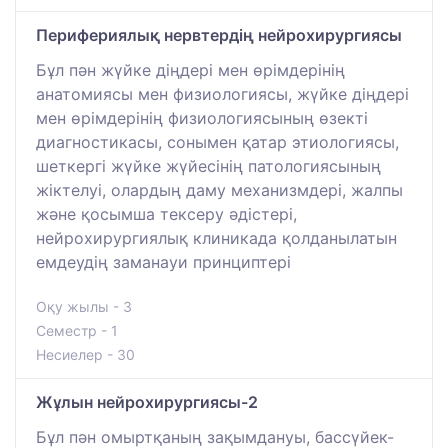
Перифериялық нервтердің нейрохирургиясы
Бұл пән жүйке діңдері мен өрімдерінің
анатомиясы мен физиологиясы, жүйке діңдері
мен өрімдерінің физиологиясының өзекті
диагностикасы, сонымен қатар этиологиясы,
шеткергі жүйке жүйесінің патологиясының
жіктелуі, олардың даму механизмдері, жалпы
және қосымша тексеру әдістері,
нейрохирургиялық клиникада қолданылатын
емдеудің заманауи принциптері
Оқу жылы - 3
Семестр - 1
Несиелер - 30
Жұлын нейрохирургиясы-2
Бұл пән омыртқаның зақымдануы, бассүйек-