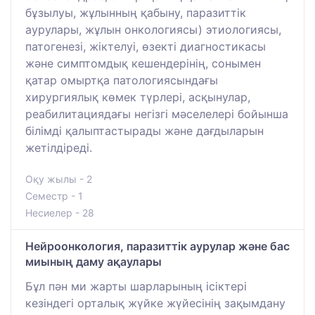
бұзылуы, жұлынның қабыну, паразиттік
аурулары, жұлын онкологиясы) этиологиясы,
патогенезі, жіктелуі, өзекті диагностикасы
және симптомдық кешендерінің, сонымен
қатар омыртқа патологиясындағы
хирургиялық көмек түрлері, асқынулар,
реабилитациядағы негізгі мәселелері бойынша
білімді қалыптастырады және дағдыларын
жетілдіреді.
Оқу жылы - 2
Семестр - 1
Несиелер - 28
Нейроонкология, паразиттік аурулар және бас
миының даму ақаулары
Бұл пән ми жарты шарларының ісіктері
кезіндегі орталық жүйке жүйесінің зақымдану