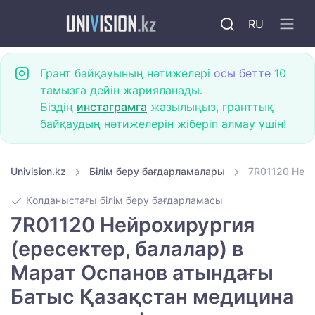
RU
Грант байқауының нәтижелері
осы бетте
10
тамызға дейін жарияланады.
Біздің
инстаграмға
жазылыңыз, гранттық
байқаудың нәтижелерін жіберіп алмау үшін!
Univision.kz
Білім беру бағдарламалары
7R01120 Нейр
Қолданыстағы білім беру бағдарламасы
7R01120 Нейрохирургия
(ересектер, балалар) в
Марат Оспанов атындағы
Батыс Қазақстан медицина