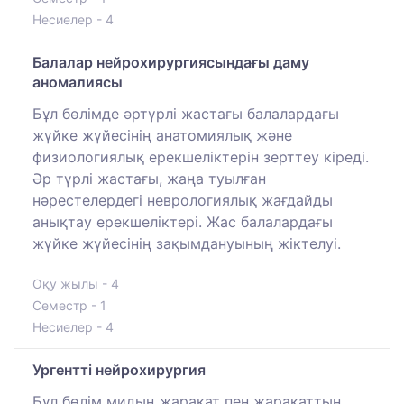
Несиелер - 4
Балалар нейрохирургиясындағы даму
аномалиясы
Бұл бөлімде әртүрлі жастағы балалардағы
жүйке жүйесінің анатомиялық және
физиологиялық ерекшеліктерін зерттеу кіреді.
Әр түрлі жастағы, жаңа туылған
нәрестелердегі неврологиялық жағдайды
анықтау ерекшеліктері. Жас балалардағы
жүйке жүйесінің зақымдануының жіктелуі.
Оқу жылы - 4
Семестр - 1
Несиелер - 4
Ургентті нейрохирургия
Бұл бөлім мидың жарақат пен жарақаттың