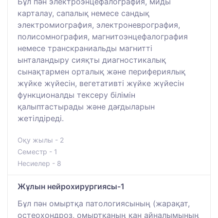
Бұл пән электроэнцефалография, миды
карталау, сапалық немесе сандық
электромиография, электроневрография,
полисомнография, магнитоэнцефалография
немесе транскраниальды магнитті
ынталандыру сияқты диагностикалық
сынақтармен орталық және перифериялық
жүйке жүйесін, вегетативті жүйке жүйесін
функционалды тексеру білімін
қалыптастырады және дағдыларын
жетілдіреді.
Оқу жылы - 2
Семестр - 1
Несиелер - 8
Жұлын нейрохирургиясы-1
Бұл пән омыртқа патологиясының (жарақат,
остеохондроз, омыртқаның қан айналымының