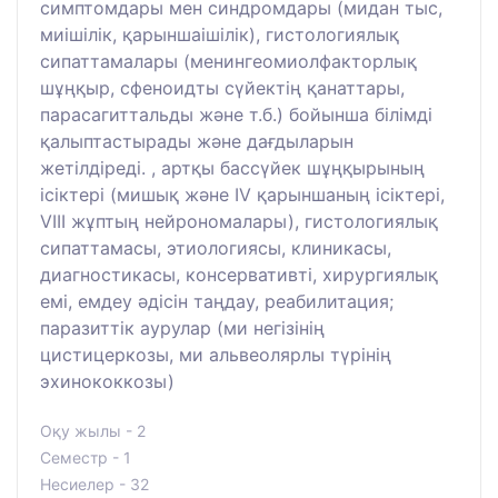
симптомдары мен синдромдары (мидан тыс,
миішілік, қарыншаішілік), гистологиялық
сипаттамалары (менингеомиолфакторлық
шұңқыр, сфеноидты сүйектің қанаттары,
парасагиттальды және т.б.) бойынша білімді
қалыптастырады және дағдыларын
жетілдіреді. , артқы бассүйек шұңқырының
ісіктері (мишық және IV қарыншаның ісіктері,
VIII жұптың нейрономалары), гистологиялық
сипаттамасы, этиологиясы, клиникасы,
диагностикасы, консервативті, хирургиялық
емі, емдеу әдісін таңдау, реабилитация;
паразиттік аурулар (ми негізінің
цистицеркозы, ми альвеолярлы түрінің
эхинококкозы)
Оқу жылы - 2
Семестр - 1
Несиелер - 32