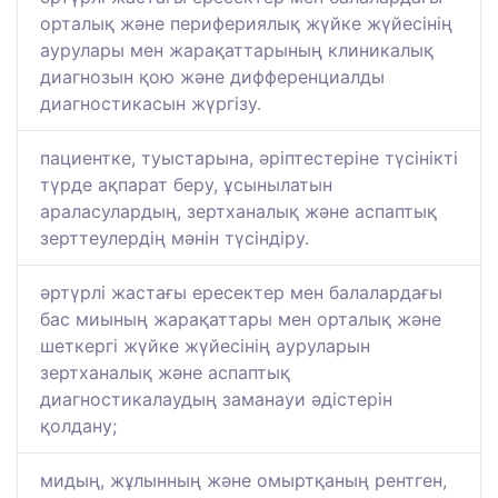
орталық және перифериялық жүйке жүйесінің
аурулары мен жарақаттарының клиникалық
диагнозын қою және дифференциалды
диагностикасын жүргізу.
пациентке, туыстарына, әріптестеріне түсінікті
түрде ақпарат беру, ұсынылатын
араласулардың, зертханалық және аспаптық
зерттеулердің мәнін түсіндіру.
әртүрлі жастағы ересектер мен балалардағы
бас миының жарақаттары мен орталық және
шеткергі жүйке жүйесінің ауруларын
зертханалық және аспаптық
диагностикалаудың заманауи әдістерін
қолдану;
мидың, жұлынның және омыртқаның рентген,