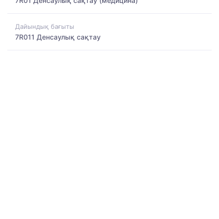
7R01 Денсаулық сақтау (медицина)
Дайындық бағыты
7R011 Денсаулық сақтау