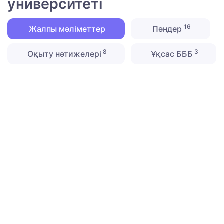
университеті
16
Жалпы мәліметтер
Пәндер
8
3
Оқыту нәтижелері
Ұқсас БББ