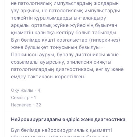
не патологиялық импульстардың жолдарын
үзу арқылы, не патологиялық импульстарды
тежейтін құрылымдарды ынталандыру
арқылы орталық жүйке жүйесінің бұзылған
қызметін қалыпқа келтіру болып табылады.
Бұл бөлімде күшті қозғалыстар (гиперкинез)
және бұлшықет тонусының бұзылуы -
Паркинсон ауруы, бұралу дистониясы және
созылмалы ауырсыну, эпилепсия сияқты
патологиялардың диагностикасы, енгізу және
емдеу тактикасы көрсетілген.
Оқу жылы - 4
Семестр - 1
Несиелер - 32
Нейрохирургиядағы өндіріс және диагностика
Бұл бөлімде нейрохирургиялық қызметті