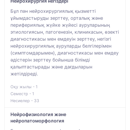
Нейрохирургия негіздері
Бұл пән нейрохирургиялық қызметті
ұйымдастыруды зерттеу, орталық және
перифериялық жүйке жүйесі ауруларының
этиологиясын, патогенезін, клиникасын, өзекті
диагностикасы мен емдеуін зерттеу, негізгі
нейрохирургиялық ауруларды белгілерімен
(симптомдарымен), диагностикасы мен емдеу
әдістерін зерттеу бойынша білімді
қалыптастырады және дағдыларын
жетілдіреді.
Оқу жылы - 1
Семестр - 1
Несиелер - 33
Нейрофизиология және
нейропатоморфология