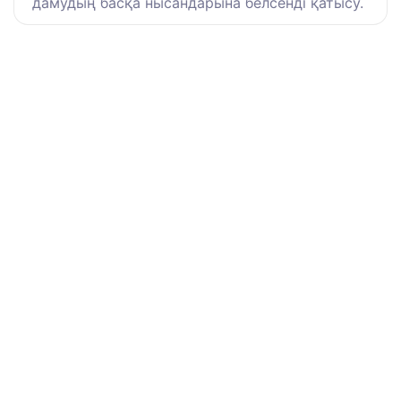
дамудың басқа нысандарына белсенді қатысу.