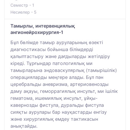
Семестр - 1
Несиелер - 5
Тамырлы, интервенциялық
ангионейрохирургия-1
Бұл бөлімде тамыр ауруларының өзекті
диагностикасы бойынша білімдерді
қалыптастыру және дағдыларды жетілдіру
кіреді. Тұрғындар патологиялық ми
тамырларына эндоваскулярлық (тамырішілік)
операцияларды меңгере алады. Бұл пән
церебральды аневризма, артериовенозды
даму ақауы, геморрагиялық инсульт, ми ішілік
гематома, ишемиялық инсульт, ұйқы-
кавернозды фистула, дуральды фистула
сияқты аурулары бар науқастарды енгізу
және хирургиялық емдеу тактикасын
анықтайды.