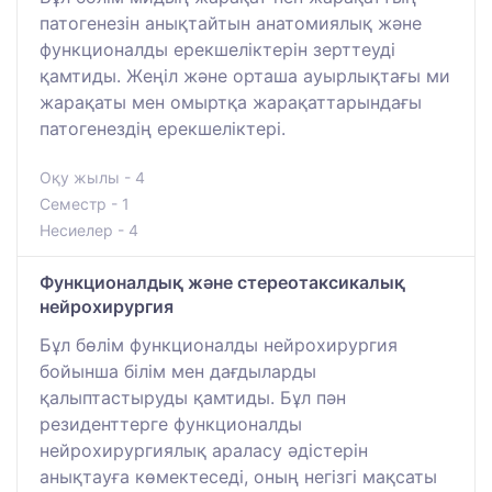
патогенезін анықтайтын анатомиялық және
функционалды ерекшеліктерін зерттеуді
қамтиды. Жеңіл және орташа ауырлықтағы ми
жарақаты мен омыртқа жарақаттарындағы
патогенездің ерекшеліктері.
Оқу жылы - 4
Семестр - 1
Несиелер - 4
Функционалдық және стереотаксикалық
нейрохирургия
Бұл бөлім функционалды нейрохирургия
бойынша білім мен дағдыларды
қалыптастыруды қамтиды. Бұл пән
резиденттерге функционалды
нейрохирургиялық араласу әдістерін
анықтауға көмектеседі, оның негізгі мақсаты