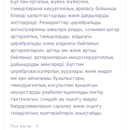
Бұл пән орталық жүйке жүйесінің
тамырларына хирургиялық араласу бойынша
білімді қалыптастырады және дағдыларды
жетілдіреді. Резиденттер церебральды
ангиографияны меңгере алады, сонымен қатар
артериялық тамырларды, алдыңғы
церебральды және алдыңғы байланыс
артерияларын, артқы ми және артқы
байланыс артерияларын микрохирургиялық
дайындауды меңгереді. Бұл пән
цереброваскулярлық аурулары және жедел
ми қан айналымы бұзылыстары,
геморрагиялық инсультпен ауыратын
науқастарды реабилитациялауды енгізу
тактикасын, сондай-ақ оңалту емдеу
бағдарламаларын саралау және оңалту
тиімділігінің критерийлерін анықтайды.
Оқу жылы - 4