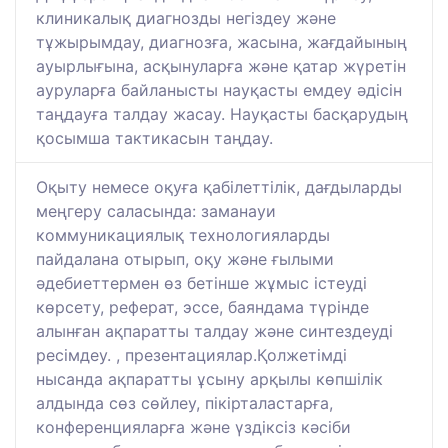
клиникалық диагнозды негіздеу және
тұжырымдау, диагнозға, жасына, жағдайының
ауырлығына, асқынуларға және қатар жүретін
ауруларға байланысты науқасты емдеу әдісін
таңдауға талдау жасау. Науқасты басқарудың
қосымша тактикасын таңдау.
Оқыту немесе оқуға қабілеттілік, дағдыларды
меңгеру саласында: заманауи
коммуникациялық технологияларды
пайдалана отырып, оқу және ғылыми
әдебиеттермен өз бетінше жұмыс істеуді
көрсету, реферат, эссе, баяндама түрінде
алынған ақпаратты талдау және синтездеуді
ресімдеу. , презентациялар.Қолжетімді
нысанда ақпаратты ұсыну арқылы көпшілік
алдында сөз сөйлеу, пікірталастарға,
конференцияларға және үздіксіз кәсіби