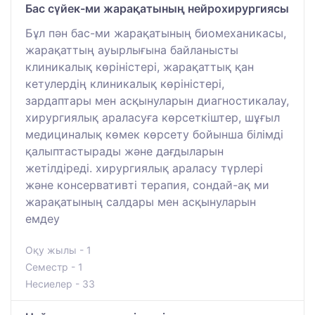
Бас сүйек-ми жарақатының нейрохирургиясы
Бұл пән бас-ми жарақатының биомеханикасы,
жарақаттың ауырлығына байланысты
клиникалық көріністері, жарақаттық қан
кетулердің клиникалық көріністері,
зардаптары мен асқынуларын диагностикалау,
хирургиялық араласуға көрсеткіштер, шұғыл
медициналық көмек көрсету бойынша білімді
қалыптастырады және дағдыларын
жетілдіреді. хирургиялық араласу түрлері
және консервативті терапия, сондай-ақ ми
жарақатының салдары мен асқынуларын
емдеу
Оқу жылы - 1
Семестр - 1
Несиелер - 33