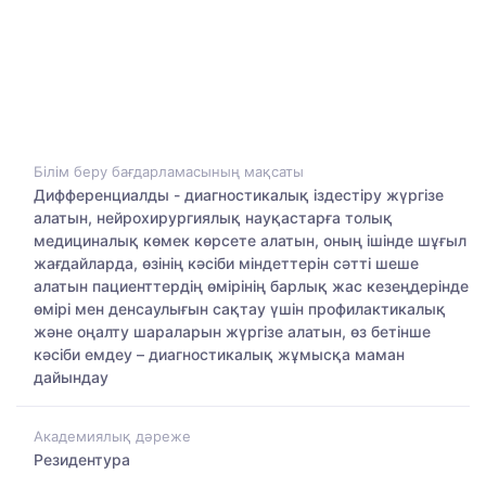
Білім беру бағдарламасының мақсаты
Дифференциалды - диагностикалық іздестіру жүргізе
алатын, нейрохирургиялық науқастарға толық
медициналық көмек көрсете алатын, оның ішінде шұғыл
жағдайларда, өзінің кәсіби міндеттерін сәтті шеше
алатын пациенттердің өмірінің барлық жас кезеңдерінде
өмірі мен денсаулығын сақтау үшін профилактикалық
және оңалту шараларын жүргізе алатын, өз бетінше
кәсіби емдеу – диагностикалық жұмысқа маман
дайындау
Академиялық дәреже
Резидентура