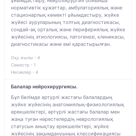
ұйымдастыру, нейрохирургия бойынша
нормативтік құжаттар, амбулаториялық және
стационарлық көмекті ұйымдастыру, жүйке
жүйесі ауруларының топтық диагностикасы,
сондай-ақ орталық және перифериялық жүйке
жүйесінің этиологиясы, патогенезі, клиникасы,
диагностикасы және емі қарастырылған.
Оқу жылы - 4
Семестр - 1
Несиелер - 4
Балалар нейрохирургиясы.
Бұл бөлімде әртүрлі жастағы балалардың
жүйке жүйесінің анатомиялық-физиологиялық
ерекшеліктері, әртүрлі жастағы балалар мен
жаңа туған нәрестелердің неврологиялық
статусын анықтау ерекшеліктері, жүйке
жүйесінің зақымдануының классификациясы