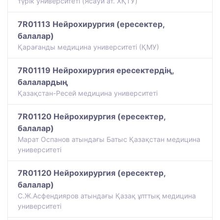
түрiк университетi (Ясауи ат. ХҚТУ)
7R01113 Нейрохирургия (ересектер,
балалар)
Қарағанды медицина университеті (ҚМУ)
7R01119 Нейрохирургия ересектердің,
балалардың
Қазақстан-Ресей медицина университеті
7R01120 Нейрохирургия (ересектер,
балалар)
Марат Оспанов атындағы Батыс Қазақстан медицина
университеті
7R01120 Нейрохирургия (ересектер,
балалар)
С.Ж.Асфендияров атындағы Қазақ ұлттық медицина
университеті