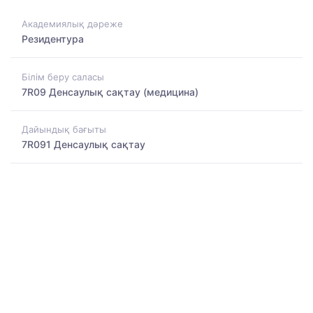
Академиялық дәреже
Резидентура
Білім беру саласы
7R09 Денсаулық сақтау (медицина)
Дайындық бағыты
7R091 Денсаулық сақтау