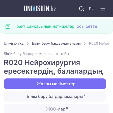
RU
Грант байқауының нәтижелері
осы бетте
Univision.kz
Білім беру бағдарламалары
R020 Нейрохи
Білім беру бағдарламаларының тобы
R020 Нейрохирургия
ересектердің, балалардың
Жалпы мәліметтер
9
Білім беру бағдарламалары
9
ЖОО-лар