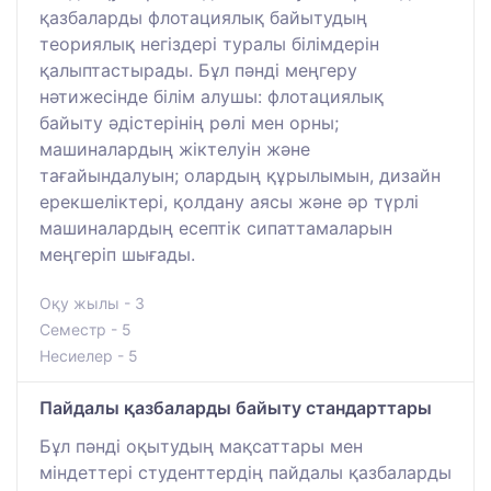
қазбаларды флотациялық байытудың
теориялық негіздері туралы білімдерін
қалыптастырады. Бұл пәнді меңгеру
нәтижесінде білім алушы: флотациялық
байыту әдістерінің рөлі мен орны;
машиналардың жіктелуін және
тағайындалуын; олардың құрылымын, дизайн
ерекшеліктері, қолдану аясы және әр түрлі
машиналардың есептік сипаттамаларын
меңгеріп шығады.
Оқу жылы - 3
Семестр - 5
Несиелер - 5
Пайдалы қазбаларды байыту стандарттары
Бұл пәнді оқытудың мақсаттары мен
міндеттері студенттердің пайдалы қазбаларды