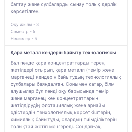
баптау және сұлбаларды сынау толық дерлік
көрсетілген.
Оқу жылы - 3
Семестр - 5
Несиелер - 5
Қара металл кендерін байыту технологиясы
Бұл пәнде қара концентраттарды терең
жетілдері отырып, қара металл (темір және
марганец) кендерін байытудың технологиялық
сұлбалары баяндалған. Сонымен қатар, білм
алушылар бұл пәнді оқу барысында темір
және марганец кен концентраттарын
жетілдірудің флотациялық және арнайы
әдістердің тенхологиялық көрсеткіштерін,
химиялық байытуды, олардың тиімділіктерін
толықтай жетіп меңгереді. Сондай-ақ,