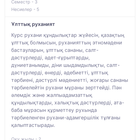
Семестр - 3
Несиелер - 5
Ұлттық руханият
Курс рухани құндылықтар жүйесін, қазақтың
ұлттық болмысын, руханияттың этномәдени
бастауларын, ұлттық сананы, салт-
дәстүрлерді, әдет-ғұрыптарды,
дүниетанымды, діни шыдамдылықты, салт-
дәстүрлерді, өнерді, әдебиетті, ұлттық
тәрбиені, дәстүрлі мәдениетті, жоғары сананы
тәрбиелейтін рухани мұраны зерттейді. Пән
әлемдік және жалпыадамзаттық
құндылықтарды, халықтық дәстүрлерді, ата-
баба мұрасын құрметтеу рухында
тәрбиеленген рухани-адамгершілік тұлғаны
қалыптастырады.
Оқу жылы - 2