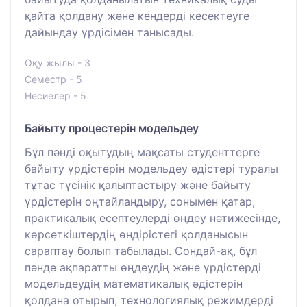
қайта қолдану және кендерді кесектеуге
дайындау үрдісімен танысады.
Оқу жылы - 3
Семестр - 5
Несиелер - 5
Байыту процестерін модельдеу
Бұл пәнді оқытудың мақсаты студенттерге
байыту үрдістерін модельдеу әдістері туралы
тұтас түсінік қалыптастыру және байыту
үрдістерін оңтайландыру, сонымен қатар,
практикалық есептеулерді өңдеу нәтижесінде,
көрсеткіштердің өндірістегі қолданысын
сараптау болып табылады. Сондай-ақ, бұл
пәнде ақпаратты өңдеудің және үрдістерді
модельдеудің математикалық әдістерін
қолдана отырып, технологиялық режимдерді