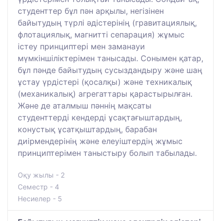
студенттер бұл пән арқылы, негізінен
байытудың түрлі әдістерінің (гравитациялық,
флотациялық, магнитті сепарация) жұмыс
істеу принциптері мен заманауи
мүмкіншіліктерімен танысады. Сонымен қатар,
бұл пәнде байытудың сусыздандыру және шаң
ұстау үрдістері (қосалқы) және техникалық
(механикалық) агрегаттары қарастырылған.
Және де аталмыш пәннің мақсаты
студенттерді кендерді ұсақтағыштардың,
конустық ұсатқыштардың, барабан
диірмендерінің және елеуіштердің жұмыс
принциптерімен таныстыру болып табылады.
Оқу жылы - 2
Семестр - 4
Несиелер - 5