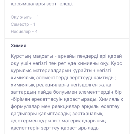
қосымшалары зерттеледі.
Оқу жылы - 1
Семестр - 1
Несиелер - 4
Химия
Курстың мақсаты - арнайы пәндерді әрі қарай
оқу үшін негізгі пән ретінде химияны оқу. Курс
құрылыс материалдарын құрайтын негізгі
химиялық элементтерді зерттеуді қамтиды;
химиялық реакцияларға негізделген жаңа
заттардың пайда болуымен элементтердің бір
-бірімен әрекеттесуін қарастырады. Химиялық
формулалар мен реакциялар арқылы есептеу
дағдылары қалыптасады; зертханалық
әдістермен құрылыс материалдарының
қасиеттерін зерттеу қарастырылады