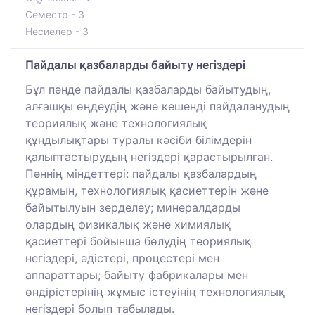
Семестр - 3
Несиелер - 3
Пайдалы қазбаларды байыту негіздері
Бұл пәнде пайдалы қазбаларды байытудың,
алғашқы өңдеудің және кешенді пайдаланудың
теориялық және технологиялық
құндылықтары туралы кәсіби білімдерін
қалыптастырудың негіздері қарастырылған.
Пәннің міндеттері: пайдалы қазбалардың
құрамын, технологиялық қасиеттерін және
байытылуын зерделеу; минералдарды
олардың физикалық және химиялық
қасиеттері бойынша бөлудің теориялық
негіздері, әдістері, процестері мен
аппараттары; байыту фабрикалары мен
өндірістерінің жұмыс істеуінің технологиялық
негіздері болып табылады.