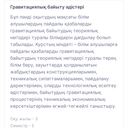
Гравитациялық байыту әдістері
Бұл пәнді оқытудың мақсаты білім
алушылардың пайдалы қазбаларды
гравитациялық байытудың теориялық
негіздері туралы білімдерін дағдылау болып
табылады. Курстың міндеті – білім алушыларға
пайдалы қазбаларды гравитациялық
байытудың теориялық негіздері туралы терең
білім беру, зауыттарда қолданылатын
жабдықтардың конструкцияларымен,
техникалық сипаттамаларымен, пайдалану
деректерімен, оларды технологиялық есептеу
әдістерімен, байытудың гравитациялық
процестерінің техникалық экономикалық
көрсеткіштерімен егжей-тегжейлі таныстыру.
Оқу жылы - 3
Семестр - 5