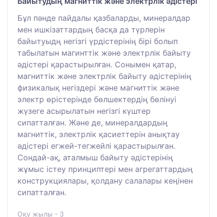
Байытудың магниттік және электрлік әдістері
Бұл пәнде пайдалы қазбаларды, минералдар
мен ишкізаттардың басқа да түрлерін
байытуыдң негізгі үрдістерінің бірі болып
табылатын магинттік және электрлік байыту
әдістері қарастырылған. Сонымен қатар,
магниттік және электрлік байыту әдістерінің
физикалық негіздері және магниттік және
электр өрістерінде бөлшектердің бөлінуі
жүзеге асырылатын негізгі күштер
сипатталған. Және де, минералдардың
магниттік, электрлік қасиеттерін анықтау
әдістері егжей-тегжейлі қарастырылған.
Сондай-ақ, аталмыш байыту әдістерінің
жұмыс істеу принциптері мен агрегаттардың
конструкциялары, қолдану салалары кеңінен
сипатталған.
Оқу жылы - 3