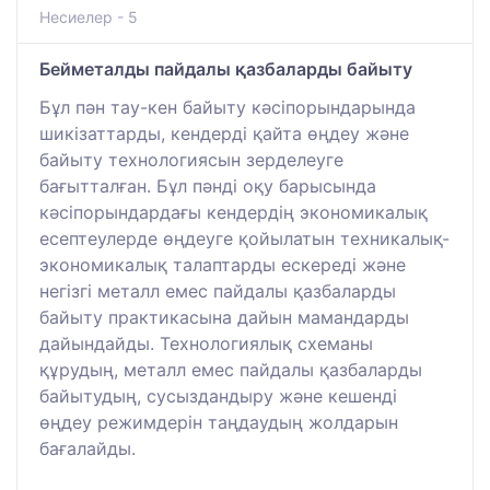
Несиелер - 5
Бейметалды пайдалы қазбаларды байыту
Бұл пән тау-кен байыту кәсіпорындарында
шикізаттарды, кендерді қайта өңдеу және
байыту технологиясын зерделеуге
бағытталған. Бұл пәнді оқу барысында
кәсіпорындардағы кендердің экономикалық
есептеулерде өңдеуге қойылатын техникалық-
экономикалық талаптарды ескереді және
негізгі металл емес пайдалы қазбаларды
байыту практикасына дайын мамандарды
дайындайды. Технологиялық схеманы
құрудың, металл емес пайдалы қазбаларды
байытудың, сусыздандыру және кешенді
өңдеу режимдерін таңдаудың жолдарын
бағалайды.