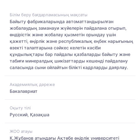
Білім беру бағдарламасының мақсаты
Байыту фабрикаларында автоматтандырылған
жобалаудың заманауи жүйелерін пайдалана отырып,
өндірістік және жобалау қызметін орындау үшін
қажетті, өңірлік және республикалық еңбек нарығының
өзекті талаптарына сәйкес келетін кәсіби
құндылықтары бар пайдалы қазбаларды байыту және
табиғи минералдық шикізаттарды кешенді пайдалану
саласында сыни ойлайтын білікті кадрларды даярлау.
Академиялық дәреже
Бакалавриат
Оқыту тілі
Русский, Қазақша
ЖОО атауы
Қ.Жұбанов атындағы Ақтөбе өңірлік университеті