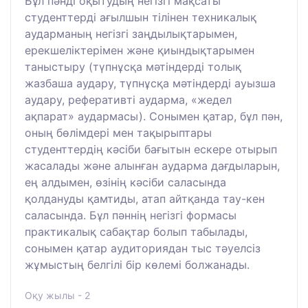
Бұл пәнді оқытудың негізгі мақсаты
студенттерді ағылшын тілінен техникалық
аударманың негізгі заңдылықтарымен,
ерекшеліктерімен және қиындықтарымен
таныстыру (түпнұсқа мәтіндерді толық
жазбаша аудару, түпнұсқа мәтіндерді ауызша
аудару, реферативті аударма, «жедел
ақпарат» аудармасы). Сонымен қатар, бұл пән,
оның бөлімдері мен тақырыптары
студенттердің кәсіби бағытын ескере отырып
жасалады және алынған аударма дағдыларын,
ең алдымен, өзінің кәсіби саласында
қолдануды қамтиды, атап айтқанда тау-кен
саласында. Бұл пәннің негізгі формасы
практикалық сабақтар болып табылады,
сонымен қатар аудиториядан тыс тәуелсіз
жұмыстың белгілі бір көлемі болжанады.
Оқу жылы - 2