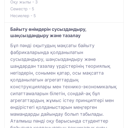
Оқу жылы - 3
Семестр - 5
Несиелер - 5
Байыту өнімдерін сусыздандыру,
шаңсыздандыру және тазалау
Бұл пәнді оқытудың мақсаты байыту
фабрикаларында қолданылатын
сусыздандыру, шаңсыздандыру және
шаңдардан тазалау үрдістерінің теориялық
негіздерін, сонымен қатар, осы мақсатта
қолданылатын агрегаттардың
конструкциялары мен технико-экономикалық
сипаттамаларын білетін, сондай-ақ бұл
агрегаттардың жұмыс істеу принциптері мен
өндірістегі қолданыстарын меңгерген
мамандарды дайындау болып табылады.
Аталмыш пәнді оқу барысында студенттер
байытуда қолданылатын техникалық суды