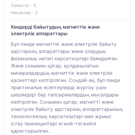
Семестр - 5
Несиелер - 5
Кендерді байытудың магниттік және
электрлік аппараттары
Бұл пәнде магниттік және электрлік байыту
әдістерінің аппараттары және олардың
физикалық негізгі көрсеткіштері баяндалған.
Және сонымен қатар, қолданылатын
минералдардың магниттік және электрлік
қасиеттері келтіріліген. Сондай-ақ, бұл пәнде
практикалық есептеулерді жүргізу үшін
шешімдері бар тапсырмалардың мысалдары
келтірілген. Сонымен қатар, магнитті және
электрлік байыту әдістерінің аппараттарының
технологиялық көрсеткіштері мен жұмыс
істеу принициптері егжей-тегжейлі
қарастырылған.