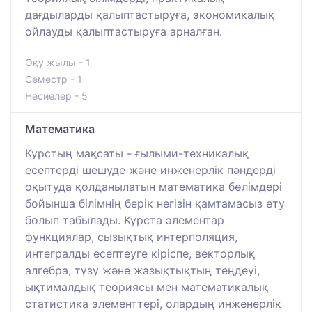
дағдыларды қалыптастыруға, экономикалық
ойлауды қалыптастыруға арналған.
Оқу жылы - 1
Семестр - 1
Несиелер - 5
Математика
Курстың мақсаты - ғылыми-техникалық
есептерді шешуде және инженерлік пәндерді
оқытуда қолданылатын математика бөлімдері
бойынша білімнің берік негізін қамтамасыз ету
болып табылады. Курста элементар
функциялар, сызықтық интерполяция,
интегралды есептеуге кіріспе, векторлық
алгебра, түзу және жазықтықтың теңдеуі,
ықтималдық теориясы мен математикалық
статистика элементтері, олардың инженерлік