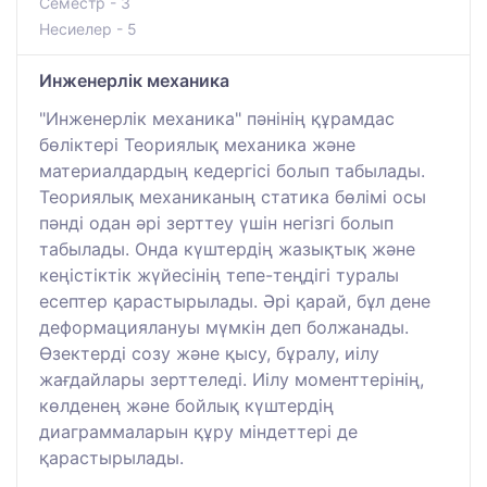
Семестр - 3
Несиелер - 5
Инженерлік механика
"Инженерлік механика" пәнінің құрамдас
бөліктері Теориялық механика және
материалдардың кедергісі болып табылады.
Теориялық механиканың статика бөлімі осы
пәнді одан әрі зерттеу үшін негізгі болып
табылады. Онда күштердің жазықтық және
кеңістіктік жүйесінің тепе-теңдігі туралы
есептер қарастырылады. Әрі қарай, бұл дене
деформациялануы мүмкін деп болжанады.
Өзектерді созу және қысу, бұралу, иілу
жағдайлары зерттеледі. Иілу моменттерінің,
көлденең және бойлық күштердің
диаграммаларын құру міндеттері де
қарастырылады.