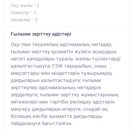
Оқу жылы - 2
Семестр - 3
Несиелер - 5
Ғылыми зерттеу әдістері
Оқу пәні теориялық-әдіснамалық негіздер,
ғылыми-зерттеу қызметін жүзеге асырудың
негізгі қағидалары туралы жалпы түсініктерді
қалыптастыруға; ҒЗЖ тақырыбын, оның
мақсаттары мен міндеттерін тұжырымдау
дағдыларын қалыптастыруға; ғылыми
зерттеулер әдіснамасының негіздерін
зерделеуге; ғылыми-зерттеу жұмыстарының
нәтижелері мен тәртібін ресімдеу әдістерін
меңгеру дағдыларын игеруге, сондай-ақ
болашақ кәсіби қызметте дағдыларды
пайдалануға бағытталған.