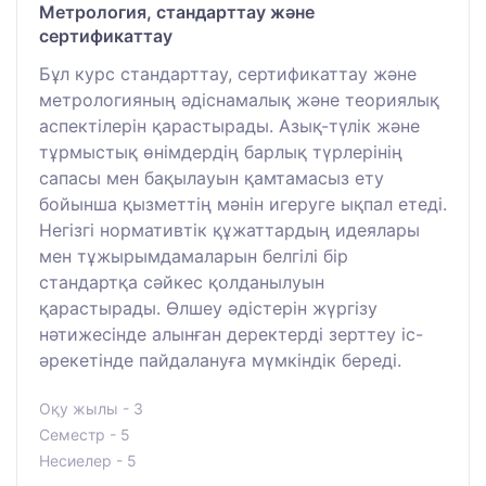
Метрология, стандарттау және
сертификаттау
Бұл курс стандарттау, сертификаттау және
метрологияның әдіснамалық және теориялық
аспектілерін қарастырады. Азық-түлік және
тұрмыстық өнімдердің барлық түрлерінің
сапасы мен бақылауын қамтамасыз ету
бойынша қызметтің мәнін игеруге ықпал етеді.
Негізгі нормативтік құжаттардың идеялары
мен тұжырымдамаларын белгілі бір
стандартқа сәйкес қолданылуын
қарастырады. Өлшеу әдістерін жүргізу
нәтижесінде алынған деректерді зерттеу іс-
әрекетінде пайдалануға мүмкіндік береді.
Оқу жылы - 3
Семестр - 5
Несиелер - 5