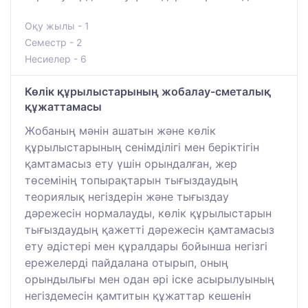
Оқу жылы - 1
Семестр - 2
Несиелер - 6
Көлік құрылыстарының жобалау-сметалық
құжаттамасы
Жобаның мәнін ашатын және көлік
құрылыстарының сенімділігі мен беріктігін
қамтамасыз ету үшін орындалған, жер
төсемінің топырақтарын тығыздаудың
теориялық негіздерін және тығыздау
дәрежесін нормалауды, көлік құрылыстарын
тығыздаудың қажетті дәрежесін қамтамасыз
ету әдістері мен құралдары бойынша негізгі
ережелерді пайдалана отырып, оның
орындылығы мен одан әрі іске асырылуының
негіздемесін қамтитын құжаттар кешенін