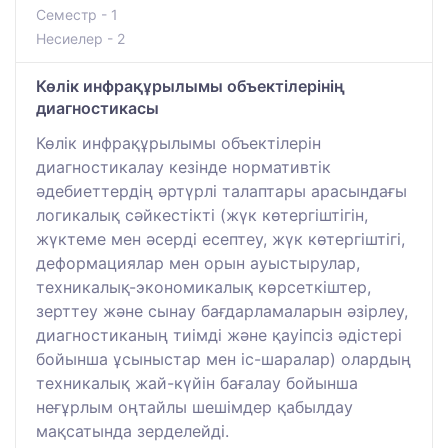
Семестр - 1
Несиелер - 2
Көлік инфрақұрылымы объектілерінің
диагностикасы
Көлік инфрақұрылымы объектілерін
диагностикалау кезінде нормативтік
әдебиеттердің әртүрлі талаптары арасындағы
логикалық сәйкестікті (жүк көтергіштігін,
жүктеме мен әсерді есептеу, жүк көтергіштігі,
деформациялар мен орын ауыстырулар,
техникалық-экономикалық көрсеткіштер,
зерттеу және сынау бағдарламаларын әзірлеу,
диагностиканың тиімді және қауіпсіз әдістері
бойынша ұсыныстар мен іс-шаралар) олардың
техникалық жай-күйін бағалау бойынша
неғұрлым оңтайлы шешімдер қабылдау
мақсатында зерделейді.