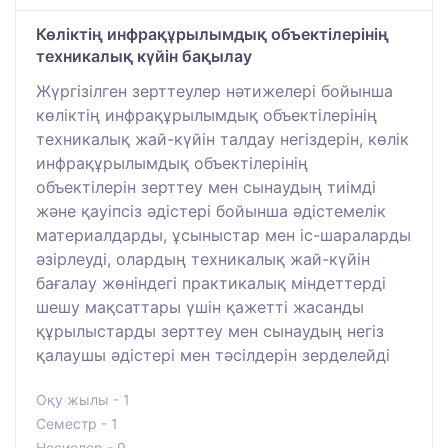
Көліктің инфрақұрылымдық объектілерінің
техникалық күйін бақылау
Жүргізілген зерттеулер нәтижелері бойынша
көліктің инфрақұрылымдық объектілерінің
техникалық жай-күйін талдау негіздерін, көлік
инфрақұрылымдық объектілерінің
объектілерін зерттеу мен сынаудың тиімді
және қауіпсіз әдістері бойынша әдістемелік
материалдарды, ұсыныстар мен іс-шараларды
әзірлеуді, олардың техникалық жай-күйін
бағалау жөніндегі практикалық міндеттерді
шешу мақсаттары үшін қажетті жасанды
құрылыстарды зерттеу мен сынаудың негіз
қалаушы әдістері мен тәсілдерін зерделейді
Оқу жылы - 1
Семестр - 1
Несиелер - 9