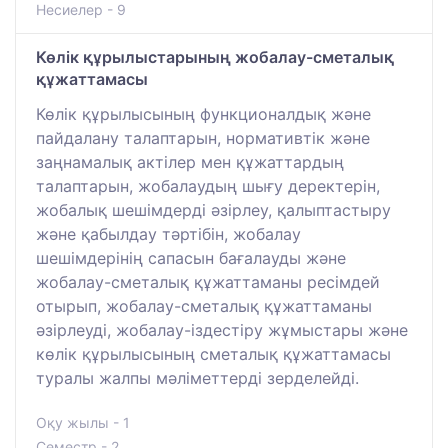
Несиелер - 9
Көлік құрылыстарының жобалау-сметалық
құжаттамасы
Көлік құрылысының функционалдық және
пайдалану талаптарын, нормативтік және
заңнамалық актілер мен құжаттардың
талаптарын, жобалаудың шығу деректерін,
жобалық шешімдерді әзірлеу, қалыптастыру
және қабылдау тәртібін, жобалау
шешімдерінің сапасын бағалауды және
жобалау-сметалық құжаттаманы ресімдей
отырып, жобалау-сметалық құжаттаманы
әзірлеуді, жобалау-іздестіру жұмыстары және
көлік құрылысының сметалық құжаттамасы
туралы жалпы мәліметтерді зерделейді.
Оқу жылы - 1
Семестр - 2