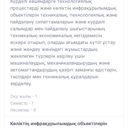
Күрделі кешендерге технологиялық
процестерді және көліктің инфрақұрылымдық
объектілерін техникалық, технологиялық және
пайдалану сипаттамаларын және күрделі
салымдар мен пайдалану шығыстарының
техникалық-экономикалық негіздемесін
ескере отырып, оларды ағымдағы күтіп ұстау
және жөндеу жөніндегі жұмыстардың
жекелеген түрлерін әзірлеу үшін
машиналаудың, механикаландырудың және
автоматтандырудың қазіргі заманғы әдістерін,
тәсілдері мен техникалық құралдарын
зерделеу.
Оқу жылы - 1
Семестр - 1
Несиелер - 6
Көліктің инфрақұрылымдық объектілерін