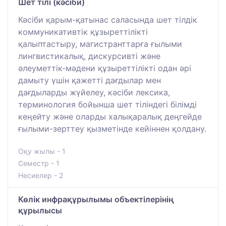
Шет тілі (кәсіби)
Кәсіби қарым-қатынас саласында шет тілдік
коммуникативтік құзыреттілікті
қалыптастыру, магистранттарға ғылыми
лингвистикалық, дискурсивті және
әлеуметтік-мәдени құзыреттілікті одан әрі
дамыту үшін қажетті дағдылар мен
дағдыларды жүйелеу, кәсіби лексика,
терминология бойынша шет тіліндегі білімді
кеңейту және оларды халықаралық деңгейде
ғылыми-зерттеу қызметінде кейіннен қолдану.
Оқу жылы - 1
Семестр - 1
Несиелер - 2
Көлік инфрақұрылымы объектілерінің
құрылысы