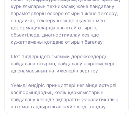
құрылғыларын техникалық және пайдалану
параметрлерін ескере отырып және тексеру,
сондай-ақ тексеру кезінде ақаулар мен
деформацияларды анықтай отырып,
объектілерді диагностикалау кезінде
құжаттаманы қолдана отырып бағалау.
Шет тілдеріндегі ғылыми дереккөздерді
пайдалана отырып, пайдалану әзірлемелері
әдіснамасының нәтижелерін зерттеу
Үнемді өндіріс принциптері негізінде әртүрлі
кәсіпорындардың көлік құрылыстарын
пайдалану кезінде ақпараттық-аналитикалық
автоматтандырылған жүйелерді таңдау