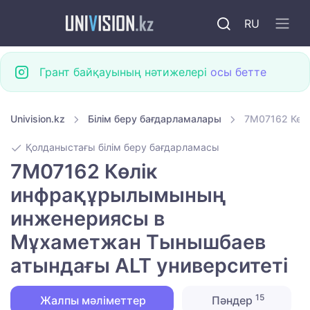
RU
Грант байқауының нәтижелері
осы бетте
Univision.kz
Білім беру бағдарламалары
7M07162 Көл
Қолданыстағы білім беру бағдарламасы
7M07162 Көлік
инфрақұрылымының
инженериясы в
Мұхаметжан Тынышбаев
атындағы ALT университеті
15
Жалпы мәліметтер
Пәндер