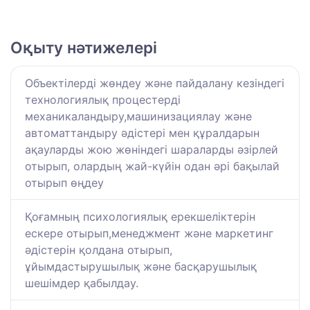
Оқыту нәтижелері
Объектілерді жөндеу және пайдалану кезіндегі
технологиялық процестерді
механикаландыру,машинизациялау және
автоматтандыру әдістері мен құралдарын
ақауларды жою жөніндегі шараларды әзірлей
отырып, олардың жай-күйін одан әрі бақылай
отырып өңдеу
Қоғамның психологиялық ерекшеліктерін
ескере отырып,менеджмент және маркетинг
әдістерін қолдана отырып,
ұйымдастырушылық және басқарушылық
шешімдер қабылдау.