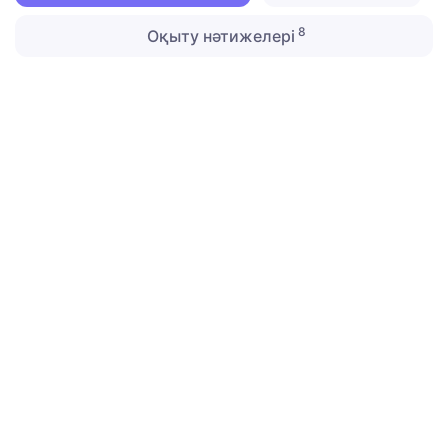
8
Оқыту нәтижелері