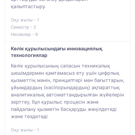
қалыптастыру.
Оқу жылы - 1
Семестр - 2
Несиелер - 9
Көлік құрылысындағы инновациялық
технологиялар
Көлік құрылысының сапасын техникалық
шешімдермен қамтамасыз ету үшін цифрлық
қызметтің мәнін, принциптері мен бағыттарын,
ұйымдардың (кәсіпорындардың) ақпараттық
аналитикалық автоматтандырылған жүйелерін
зерттеу, бұл құрылыс процесін және
пайдалану қызметін басқаруды жеңілдетеді
және тездетеді
Оқу жылы - 1