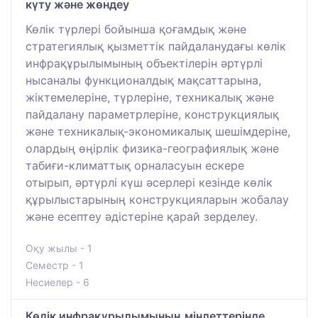
күту және жөндеу
Көлік түрлері бойынша қоғамдық және
стратегиялық қызметтік пайдаланудағы көлік
инфрақұрылымының объектілерін әртүрлі
нысаналы функционалдық мақсаттарына,
жіктемелеріне, түрлеріне, техникалық және
пайдалану параметрлеріне, конструкциялық
және техникалық-экономикалық шешімдеріне,
олардың өңірлік физика-географиялық және
табиғи-климаттық орналасуын ескере
отырып, әртүрлі күш әсерлері кезінде көлік
құрылыстарының конструкцияларын жобалау
және есептеу әдістеріне қарай зерделеу.
Оқу жылы - 1
Семестр - 1
Несиелер - 6
Көлік инфрақұрылымының міндеттерінде