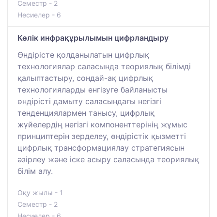
Семестр - 2
Несиелер - 6
Көлік инфрақұрылымын цифрландыру
Өндірісте қолданылатын цифрлық
технологиялар саласында теориялық білімді
қалыптастыру, сондай-ақ цифрлық
технологияларды енгізуге байланысты
өндірісті дамыту саласындағы негізгі
тенденциялармен танысу, цифрлық
жүйелердің негізгі компоненттерінің жұмыс
принциптерін зерделеу, өндірістік қызметті
цифрлық трансформациялау стратегиясын
әзірлеу және іске асыру саласында теориялық
білім алу.
Оқу жылы - 1
Семестр - 2
Несиелер - 6