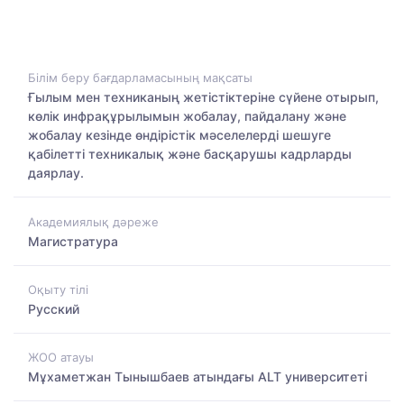
Білім беру бағдарламасының мақсаты
Ғылым мен техниканың жетістіктеріне сүйене отырып,
көлік инфрақұрылымын жобалау, пайдалану және
жобалау кезінде өндірістік мәселелерді шешуге
қабілетті техникалық және басқарушы кадрларды
даярлау.
Академиялық дәреже
Магистратура
Оқыту тілі
Русский
ЖОО атауы
Мұхаметжан Тынышбаев атындағы ALT университеті