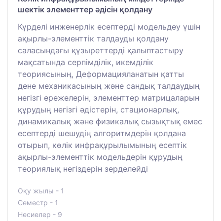
шектік элементтер әдісін қолдану
Күрделі инженерлік есептерді модельдеу үшін
ақырлы-элементтік талдауды қолдану
саласындағы құзыреттерді қалыптастыру
мақсатында серпімділік, икемділік
теориясының, Деформацияланатын қатты
дене механикасының және сандық талдаудың
негізгі ережелерін, элементтер матрицаларын
құрудың негізгі әдістерін, стационарлық,
динамикалық және физикалық сызықтық емес
есептерді шешудің алгоритмдерін қолдана
отырып, көлік инфрақұрылымының есептік
ақырлы-элементтік модельдерін құрудың
теориялық негіздерін зерделейді
Оқу жылы - 1
Семестр - 1
Несиелер - 9