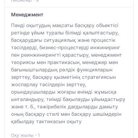
Менеджмент
Пәнді оқытудың мақсаты басқару объектісі
ретінде ұйым туралы білімді қалыптастыру,
басқарудағы ситуациялық және процестік
тәсілдерді, бизнес-процестерді инжиниринг
пен реинжинирингті қарастыру, менеджмент
теориясы мен практикасын, менеджер мен
бағыныштылардың рөлдік функцияларын
зерттеу, басқару қызметінің стратегиясын
жоспарлау тәсілдерін зерттеу,
орындаушыларды жоғары өнімді жұмысқа
ынталандыру, тиімді бақылауды ұйымдастыру
және т. б., тәжірибелік дағдыларды дамыту
оның басқару стилі мен басқару шешімдерін
қабылдау тактикасын оқыту
Оқу жылы - 1