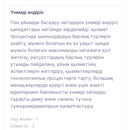
Yнемдi өндіріс
Пән ұйымды басқару негіздерін үнемді өндіріс
қағидаттары негізінде зерделейді: қызмет
процесінде шығындардың барлық түрлерін
азайту, мүмкін болатын ең аз уақыт ішінде
мүмкін болатын максималды нәтижеге қол
жеткізу, ресурстардың барлық түрлерін
ұтымды пайдалану, ұйым қызметінің
аспектілерін жетілдіру, қызметкерлерді
технологиялық процестерге тарту; болашақ
менеджерлерде қазіргі әлем үшін өзекті
идеялармен байланысты үнемді ойлауды
тұрақты даму және саналы тұтыну
тұжырымдамаларын қалыптастыру.
Оқу жылы - 1
Семестр - 2