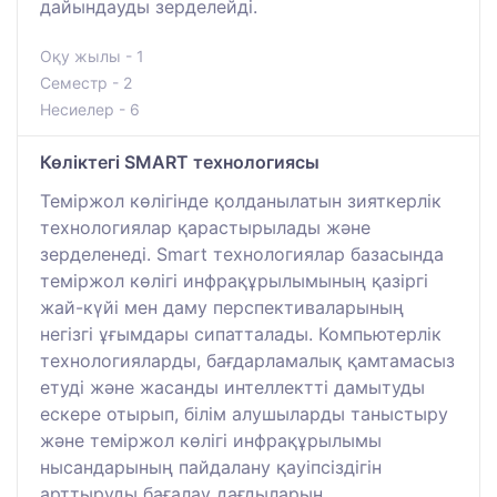
дайындауды зерделейді.
Оқу жылы - 1
Семестр - 2
Несиелер - 6
Көліктегі SMART технологиясы
Теміржол көлігінде қолданылатын зияткерлік
технологиялар қарастырылады және
зерделенеді. Smart технологиялар базасында
теміржол көлігі инфрақұрылымының қазіргі
жай-күйі мен даму перспективаларының
негізгі ұғымдары сипатталады. Компьютерлік
технологияларды, бағдарламалық қамтамасыз
етуді және жасанды интеллектті дамытуды
ескере отырып, білім алушыларды таныстыру
және теміржол көлігі инфрақұрылымы
нысандарының пайдалану қауіпсіздігін
арттыруды бағалау дағдыларын