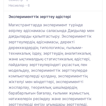
Несиелер - 6
Эксперименттік зерттеу әдістері
Магистранттарда эксперимент түрінде
әзірлеу әдіснамасы саласында Дағдылар мен
дағдыларды қалыптастыру. Эксперименттік
зерттеулердің әдіснамасы, деректі
дереккөздердің типологиясы, ғылыми-
техникалық іздеу, зерттеудің аналитикалық
және ықтималдық-статистикалық әдістері,
пайдалану зерттеулеріндегі ұқсастық пен
модельдеу, эксперименттік зерттеулерде
компьютерлерді қолдану, эксперименттің
жіктелуі мен міндеттері, экспериментті
жоспарлау, теориялық шешімдердің
барабарлығын бағалау, ғылыми жұмыстың
нәтижелерін ресімдеу және эксперименттік
зерттеулерді енгізу ұғымдары зерттеледі.