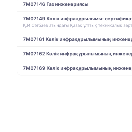
7M07146 Газ инженериясы
7M07149 Көлік инфрақұрылымы: сертификат
Қ.И.Сәтбаев атындағы Қазақ ұлттық техникалық зертт
7M07161 Көлік инфрақұрылымының инженер
7M07162 Көлік инфрақұрылымының инжене
7M07169 Көлік инфрақұрылымының инжене