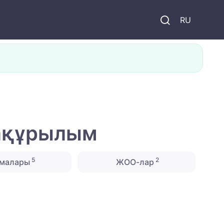
и
RU
рақұрылым
5
2
амалары
ЖОО-лар