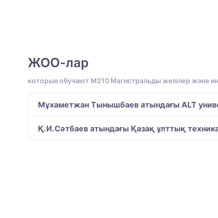
ЖОО-лар
которые обучают M210 Магистральды желілер және 
Мұхаметжан Тынышбаев атындағы ALT унив
Қ.И.Сәтбаев атындағы Қазақ ұлттық техникал