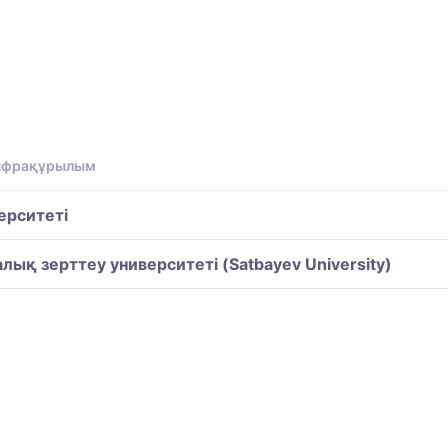
инфрақұрылым
ерситеті
ық зерттеу университеті (Satbayev University)