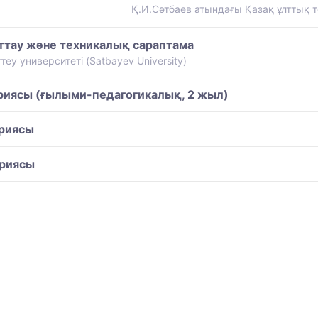
Қ.И.Сәтбаев атындағы Қазақ ұлттық те
тау және техникалық сараптама
еу университеті (Satbayev University)
иясы (ғылыми-педагогикалық, 2 жыл)
риясы
риясы