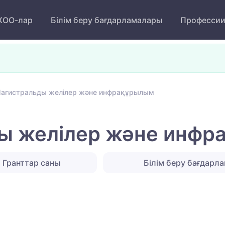
ОО-лар
Білім беру бағдарламалары
Професси
агистральды желілер және инфрақұрылым
ы желілер және инф
Гранттар саны
Білім беру бағдарл