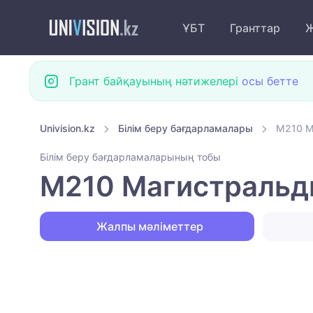
ҰБТ
Гранттар
Ж
Грант байқауының нәтижелері
осы бетте
Univision.kz
Білім беру бағдарламалары
M210 М
Білім беру бағдарламаларының тобы
M210 Магистральд
Жалпы мәліметтер