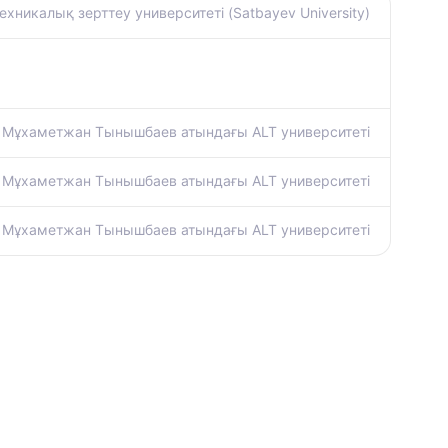
хникалық зерттеу университеті (Satbayev University)
Мұхаметжан Тынышбаев атындағы ALT университеті
Мұхаметжан Тынышбаев атындағы ALT университеті
Мұхаметжан Тынышбаев атындағы ALT университеті