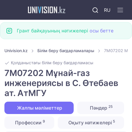
RU
Грант байқауының нәтижелері
осы бетте
Univision.kz
Білім беру бағдарламалары
7M07202 Мұна
Қолданыстағы білім беру бағдарламасы
7M07202 Мұнай-газ
инженериясы в С. Өтебаев
ат. АтМГУ
25
Жалпы мәліметтер
Пәндер
9
5
Профессии
Оқыту нәтижелері