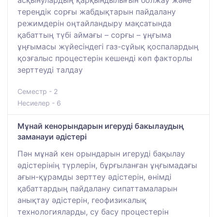
асқынулардың қарқындылығын болжау және
тереңдік сорғы жабдықтарын пайдалану
режимдерін оңтайландыру мақсатында
қабаттың түбі аймағы – сорғы – ұңғыма
ұңғымасы жүйесіндегі газ-сұйық қоспалардың
қозғалыс процестерін кешенді көп факторлы
зерттеуді талдау
Семестр - 2
Несиелер - 6
Мұнай кенорындарын игеруді бакылаудың
заманауи әдістері
Пән мұнай кен орындарын игеруді бақылау
әдістерінің түрлерін, бұрғыланған ұңғымадағы
ағын-құрамды зерттеу әдістерін, өнімді
қабаттардың пайдалану сипаттамаларын
анықтау әдістерін, геофизикалық
технологияларды, су басу процестерін