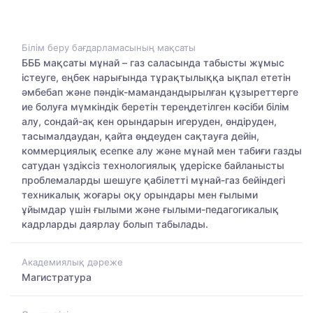
Білім беру бағдарламасының мақсаты
БББ мақсаты мұнай – газ саласында табысты жұмыс
істеуге, еңбек нарығында тұрақтылыққа ықпал ететін
әмбебап және пәндік-мамандандырылған құзыреттерге
ие болуға мүмкіндік беретін тереңдетілген кәсіби білім
алу, сондай-ақ кен орындарын игеруден, өндіруден,
тасымалдаудан, қайта өңдеуден сақтауға дейін,
коммерциялық есепке алу және мұнай мен табиғи газды
сатудан үздіксіз технологиялық үдеріске байланысты
проблемаларды шешуге қабілетті мұнай-газ бейіндегі
техникалық жоғары оқу орындары мен ғылыми
ұйымдар үшін ғылыми және ғылыми-педагогикалық
кадрларды даярлау болып табылады.
Академиялық дәреже
Магистратура