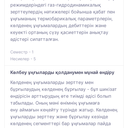
режимдеріндегі газ-гидродинамикалық
зерттеулердің нәтижелері бойынша қабат пен
ұңғыманың термобарикалық параметрлерін,
көлденең ұңғымалардың дебиттерін және
кеуекті ортаның сүзу қасиеттерін анықтау
әдістері сипатталған.
Семестр - 1
Несиелер - 5
Көлбеу ұңғыларды қолданумен мұнай өндіру
Көлденең ұңғымаларды зерттеу мен
бұрғылаудың көлденең бұрғылау - бұл шикізат
өндірісін арттырудың өте тиімді әдісі болып
табылады. Оның мәні өнімнің ұңғымаға
ену аймағын кеңейту түрінде жатыр. Көлденең
ұңғыларды зерттеу және бұрғылау кезінде
көлденең сегменттері бар ұңғымалар пайда