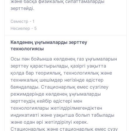
және басқа физикалық сипаттамаларды
зерттейді.
Семестр - 1
Несиелер - 5
Көлденең ұңғымаларды зерттеу
технологиясы
Осы пән бойынша көлденең газ ұңғымаларын
зерттеу қарастырылады, қазіргі уақытта
қолда бар теориялық, технологиялық және
техникалық шешімдер негізінде әдістер
баяндалады. Стационарлық емес сүзгілеу
режимдерінде көлденең ұңғымаларды
зерттеудің кейбір әдістері мен
технологиялары жетілдірілмегендіктен
индикативті және уақытша болып табылады
және одан әрі жетілдірілуі керек.
Стационарлық және стационарлық емес сүзу