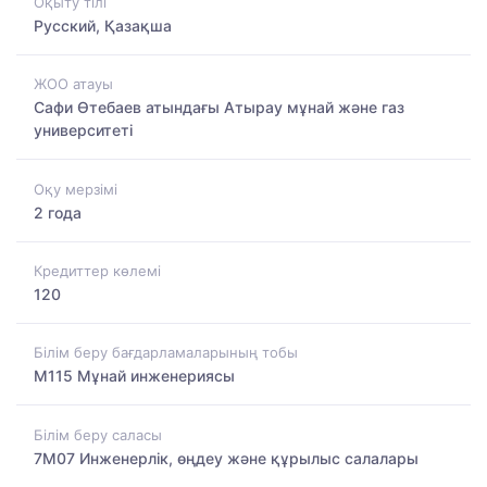
Оқыту тілі
Русский, Қазақша
ЖОО атауы
Сафи Өтебаев атындағы Атырау мұнай және газ
университеті
Оқу мерзімі
2 года
Кредиттер көлемі
120
Білім беру бағдарламаларының тобы
M115 Мұнай инженериясы
Білім беру саласы
7M07 Инженерлік, өңдеу және құрылыс салалары