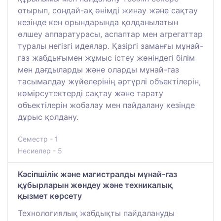
отырып, сондай-ақ өнімді жинау және сақтау
кезінде кен орындарында қолданылатын
өлшеу аппаратурасы, аспаптар мен агрегаттар
туралы негізгі идеялар. Қазіргі заманғы мұнай-
газ жабдығымен жұмыс істеу жөніндегі білім
мен дағдыларды және оларды мұнай-газ
тасымалдау жүйелерінің әртүрлі объектілерін,
көмірсутектерді сақтау және тарату
объектілерін жобалау мен пайдалану кезінде
дұрыс қолдану.
Семестр - 1
Несиелер - 5
Кәсіпшілік және магистралды мұнай-газ
құбырларын жөндеу және техникалық
қызмет көрсету
Технологиялық жабдықты пайдалануды