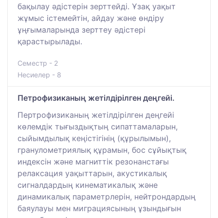
бақылау әдістерін зерттейді. Ұзақ уақыт
жұмыс істемейтін, айдау және өндіру
ұңғымаларында зерттеу әдістері
қарастырылады.
Семестр - 2
Несиелер - 8
Петрофизиканың жетілдірілген деңгейі.
Пертрофизиканың жетілдірілген деңгейі
көлемдік тығыздықтың сипаттамаларын,
сыйымдылық кеңістігінің (құрылымын),
гранулометриялық құрамын, бос сұйықтық
индексін және магниттік резонанстағы
релаксация уақыттарын, акустикалық
сигналдардың кинематикалық және
динамикалық параметрлерін, нейтрондардың
баяулауы мен миграциясының ұзындығын