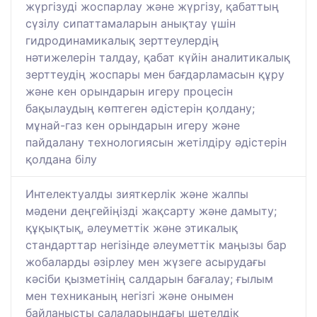
жүргізуді жоспарлау және жүргізу, қабаттың
сүзілу сипаттамаларын анықтау үшін
гидродинамикалық зерттеулердің
нәтижелерін талдау, қабат күйін аналитикалық
зерттеудің жоспары мен бағдарламасын құру
және кен орындарын игеру процесін
бақылаудың көптеген әдістерін қолдану;
мұнай-газ кен орындарын игеру және
пайдалану технологиясын жетілдіру әдістерін
қолдана білу
Интелектуалды зияткерлік және жалпы
мәдени деңгейіңізді жақсарту және дамыту;
құқықтық, әлеуметтік және этикалық
стандарттар негізінде әлеуметтік маңызы бар
жобаларды әзірлеу мен жүзеге асырудағы
кәсіби қызметінің салдарын бағалау; ғылым
мен техниканың негізгі және онымен
байланысты салаларындағы шетелдік