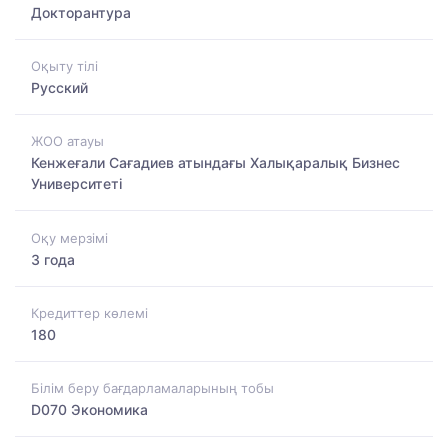
Докторантура
Оқыту тілі
Русский
ЖОО атауы
Кенжеғали Сағадиев атындағы Халықаралық Бизнес
Университеті
Оқу мерзімі
3 года
Кредиттер көлемі
180
Білім беру бағдарламаларының тобы
D070 Экономика