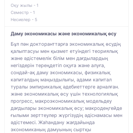
Оқу жылы - 1
Семестр - 1
Несиелер - 5
Даму экономикасы және экономикалық өсу
Бұл пән докторанттарға экономикалық өсудің
қалыптасуы мен қызмет етуіндегі теориялық
және әдістемелік білім мен дағдылардың
негіздерін тереңдетіп оқуға және алуға,
сондай-ақ даму экономикасы, физикалық
капиталдың маңыздылығы, адами капитал
туралы эмпирикалық әдебиеттерге арналған.
және экономикалық өсу үшін технологиялық
прогресс, макроэкономикалық модельдеу
дағдылары экономикалық өсу; макродеңгейде
ғылыми зерттеулер жүргізудің әдіснамасы мен
әдістемесі. Жаһандану жағдайында
экономиканың дамуының сыртқы