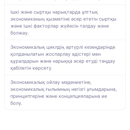
Ішкі және сыртқы нарықтарда ұлттық
экономиканың қызметіне әсер ететін сыртқы
және ішкі факторлар жүйесін талдау және
болжау.
Экономикалық циклдің әртүрлі кезеңдерінде
қолданылатын жоспарлау әдістері мен
құралдарын және нарыққа әсер етуді таңдау
қабілетін көрсету.
Экономикалық ойлау мәдениетіне,
экономикалық ғылымның негізгі ұғымдарына,
принциптеріне және концепцияларына ие
болу.