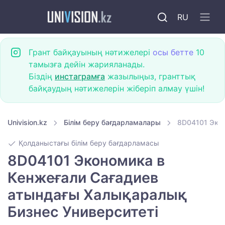
RU
Грант байқауының нәтижелері
осы бетте
10
тамызға дейін жарияланады.
Біздің
инстаграмға
жазылыңыз, гранттық
байқаудың нәтижелерін жіберіп алмау үшін!
Univision.kz
Білім беру бағдарламалары
8D04101 Экон
Қолданыстағы білім беру бағдарламасы
8D04101 Экономика в
Кенжеғали Сағадиев
атындағы Халықаралық
Бизнес Университеті