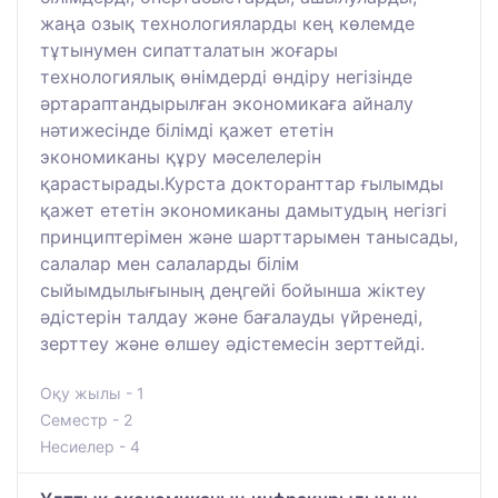
жаңа озық технологияларды кең көлемде
тұтынумен сипатталатын жоғары
технологиялық өнімдерді өндіру негізінде
әртараптандырылған экономикаға айналу
нәтижесінде білімді қажет ететін
экономиканы құру мәселелерін
қарастырады.Курста докторанттар ғылымды
қажет ететін экономиканы дамытудың негізгі
принциптерімен және шарттарымен танысады,
салалар мен салаларды білім
сыйымдылығының деңгейі бойынша жіктеу
әдістерін талдау және бағалауды үйренеді,
зерттеу және өлшеу әдістемесін зерттейді.
Оқу жылы - 1
Семестр - 2
Несиелер - 4