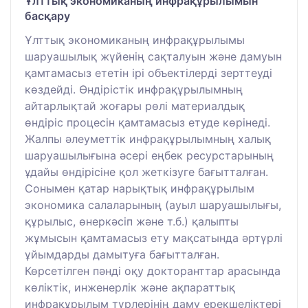
Ұлттық экономиканың инфрақұрылымын
басқару
Ұлттық экономиканың инфрақұрылымы
шаруашылық жүйенің сақталуын және дамуын
қамтамасыз ететін ірі объектілерді зерттеуді
көздейді. Өндірістік инфрақұрылымның
айтарлықтай жоғары рөлі материалдық
өндіріс процесін қамтамасыз етуде көрінеді.
Жалпы әлеуметтік инфрақұрылымның халық
шаруашылығына әсері еңбек ресурстарының
ұдайы өндірісіне қол жеткізуге бағытталған.
Сонымен қатар нарықтық инфрақұрылым
экономика салаларының (ауыл шаруашылығы,
құрылыс, өнеркәсіп және т.б.) қалыпты
жұмысын қамтамасыз ету мақсатында әртүрлі
ұйымдарды дамытуға бағытталған.
Көрсетілген пәнді оқу докторанттар арасында
көліктік, инженерлік және ақпараттық
инфрақұрылым түрлерінің даму ерекшеліктері