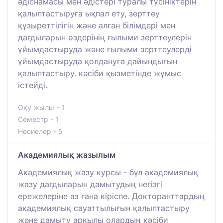
әдіснамасы мен әдістері туралы түсініктерін
қалыптастыруға ықпал ету, зерттеу
құзыреттілігін және алған білімдері мен
дағдыларын өздерінің ғылыми зерттеулерін
ұйымдастыруда және ғылыми зерттеулерді
ұйымдастыруда қолдануға дайындығын
қалыптастыру. кәсіби қызметінде жұмыс
істейді.
Оқу жылы - 1
Семестр - 1
Несиелер - 5
Академиялық жазылым
Академиялық жазу курсы - бұл академиялық
жазу дағдыларын дамытудың негізгі
ережелеріне аз ғана кіріспе. Докторанттардың
академиялық сауаттылығын қалыптастыру
және дамыту арқылы олардың кәсіби