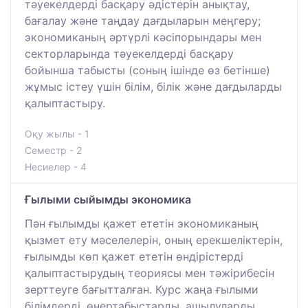
тәуекелдерді басқару әдістерін анықтау,
бағалау және таңдау дағдыларын меңгеру;
экономиканың әртүрлі кәсіпорындары мен
секторларында тәуекелдерді басқару
бойынша табысты (соның ішінде өз бетінше)
жұмыс істеу үшін білім, білік және дағдыларды
қалыптастыру.
Оқу жылы - 1
Семестр - 2
Несиелер - 4
Ғылыми сыйымды экономика
Пән ғылымды қажет ететін экономиканың
қызмет ету мәселелерін, оның ерекшеліктерін,
ғылымды көп қажет ететін өндірістерді
қалыптастырудың теориясы мен тәжірибесін
зерттеуге бағытталған. Курс жаңа ғылыми
білімдерді, өнертабыстарды, ашылуларды,