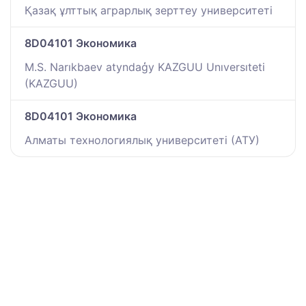
Қазақ ұлттық аграрлық зерттеу университеті
8D04101 Экономика
M.S. Narıkbaev atyndaģy KAZGUU Unıversıteti
(KAZGUU)
8D04101 Экономика
Алматы технологиялық университеті (АТУ)