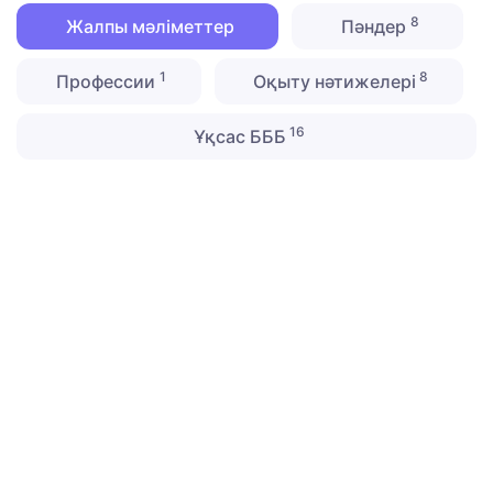
8
Жалпы мәліметтер
Пәндер
1
8
Профессии
Оқыту нәтижелері
16
Ұқсас БББ