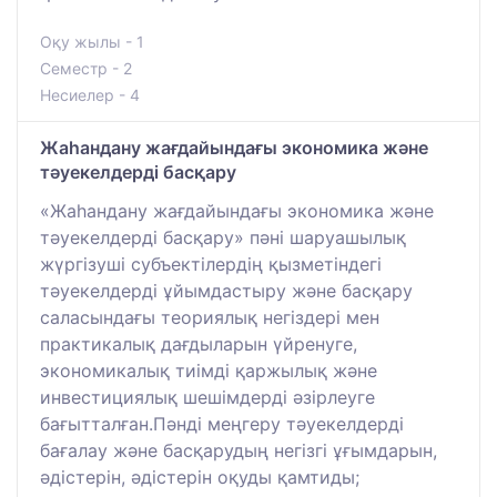
Оқу жылы - 1
Семестр - 2
Несиелер - 4
Жаһандану жағдайындағы экономика және
тәуекелдерді басқару
«Жаһандану жағдайындағы экономика және
тәуекелдерді басқару» пәні шаруашылық
жүргізуші субъектілердің қызметіндегі
тәуекелдерді ұйымдастыру және басқару
саласындағы теориялық негіздері мен
практикалық дағдыларын үйренуге,
экономикалық тиімді қаржылық және
инвестициялық шешімдерді әзірлеуге
бағытталған.Пәнді меңгеру тәуекелдерді
бағалау және басқарудың негізгі ұғымдарын,
әдістерін, әдістерін оқуды қамтиды;