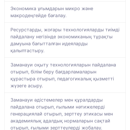
Экономика ұғымдарын микро және
макродеңгейде бағалау.
Ресурстарды, жоғары технологияларды тиімді
пайдалану негізінде экономиканың тұрақты
дамуына бағытталған идеяларды
қалыптастыру.
Заманауи оқыту технологияларын пайдалана
отырып, білім беру бағдарламаларын
құрастыра отырып, педагогикалық қызметті
жүзеге асыру.
Заманауи әдістемелер мен құралдарды
пайдалана отырып, ғылыми нәтижелерді
генерациялай отырып, зерттеу этикасы мен
академиялық адалдық нормаларын сақтай
отырып, ғылыми зерттеулерді жобалау.