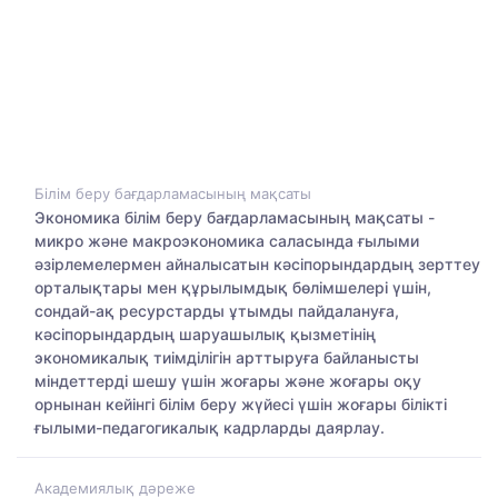
Білім беру бағдарламасының мақсаты
Экономика білім беру бағдарламасының мақсаты -
микро және макроэкономика саласында ғылыми
әзірлемелермен айналысатын кәсіпорындардың зерттеу
орталықтары мен құрылымдық бөлімшелері үшін,
сондай-ақ ресурстарды ұтымды пайдалануға,
кәсіпорындардың шаруашылық қызметінің
экономикалық тиімділігін арттыруға байланысты
міндеттерді шешу үшін жоғары және жоғары оқу
орнынан кейінгі білім беру жүйесі үшін жоғары білікті
ғылыми-педагогикалық кадрларды даярлау.
Академиялық дәреже