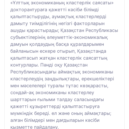
«Ұлттық экономиканың кластерлік саясаты»
докторантураға қажетті кәсіби білімді
қалыптастыруды, аумақтық кластерлерді
дамыту тиімділігінің негізгі факторларын
ашуды қарастырады; Қазақстан Республикасы
субъектілерінің әлеуметтік-экономикалық
дамуын қолдаудың басқа құралдарымен
байланысын ескере отырып, Қазақстанда
қалыптасып жатқан кластерлік саясаттың
контурлары. Пәнді оқу Қазақстан
Республикасындағы аймақтық экономиканы
кластерлеудің заңдылықтары, ерекшеліктері
мен мәселелері туралы тұтас көзқарасты,
сондай-ақ экономиканы кластерлеу
шарттарын ғылыми талдау саласындағы
қажетті құзыреттерді қалыптастыруға
мүмкіндік береді. ел және оның аймақтары;
алған білімдері мен дағдыларын кәсіби
қызметте пайдалану.