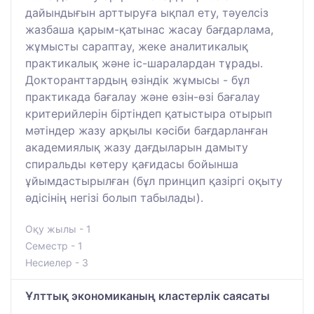
дайындығын арттыруға ықпал ету, тәуелсіз
жазбаша қарым-қатынас жасау бағдарлама,
жұмысты сараптау, жеке аналитикалық
практикалық және іс-шаралардан тұрады.
Докторанттардың өзіндік жұмысы - бұл
практикада бағалау және өзін-өзі бағалау
критерийлерін біртіндеп қатыстыра отырып
мәтіндер жазу арқылы кәсіби бағдарланған
академиялық жазу дағдыларын дамыту
спиральды көтеру қағидасы бойынша
ұйымдастырылған (бұл принцип қазіргі оқыту
әдісінің негізі болып табылады).
Оқу жылы - 1
Семестр - 1
Несиелер - 3
Ұлттық экономиканың кластерлік саясаты