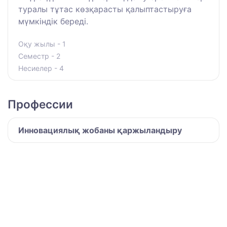
туралы тұтас көзқарасты қалыптастыруға
мүмкіндік береді.
Оқу жылы - 1
Семестр - 2
Несиелер - 4
Профессии
Инновациялық жобаны қаржыландыру