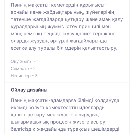
Пәннің мақсаты: кемелердің құрылысы;
арнайы кеме жабдықтарының, жүйелерінің,
төтенше жағдайларда құтқару және аман қалу
құралдарының жұмыс істеу принципі мен
мәні; кеменің теңізде жүзу қасиеттері және
оларды жүзудің әртүрлі жағдайларында
есепке алу туралы білімдерін қалыптастыру.
Оқу жылы - 1
Семестр - 2
Несиелер - 3
Ойлау дизайны
Пәннің мақсаты-адамдарға білімді қолдануда
икемді болуға көмектесетін идеяларды
қалыптастыру мен жүзеге асырудың
шығармашылық процесін жүзеге асыру;
белгісіздік жағдайында тұрақсыз шешімдерді