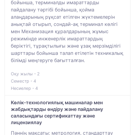
бойынша, терминалды имараттарды
пайдалану тәртібі бойынша, қойма
алаңдарының рұқсат етілген жүктемелерін
анықтай отырып, сондай-ақ терминал көлігі
мен Механизация құралдарының жұмыс
режимінде инженерлік имараттардың
беріктігі, тұрақтылығы және ұзақ мерзімділігі
шарттары бойынша талап етілетін техникалық
білімді меңгеруге бағытталған.
Оқу жылы - 2
Семестр - 4
Несиелер - 4
Көлік-технологиялық машиналар мен
жабдықтарды өндіру және пайдалану
саласындағы сертификаттау және
лицензиялау
Пәннің мақсаты: метрология, стандарттау