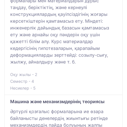
формалары мен материалдарын дұрыс
таңдау, беріктіктің, және кернеулі
конструкциялардың қауіпсіздігінің жоғары
көрсеткіштерін қамтамасыз ету. Міндеті:
инженерлік дайындық базасын қамтамасыз
ету және арнайы оқу пәндерін оқу үшін
қажетті білім алу. Курс материалдар
кедергісінің гипотезаларын, қарапайым
деформацияларды зерттейді: созылу-сығу,
жылжу, айналдыру және т. б.
Оқу жылы - 2
Семестр - 4
Несиелер - 5
Машина және механизмдерінің теориясы
Әртүрлі қозғалыс формаларына ие өзара
байланысты денелердің жиынтығы ретінде
механизмдердің пайда болуының жалпы