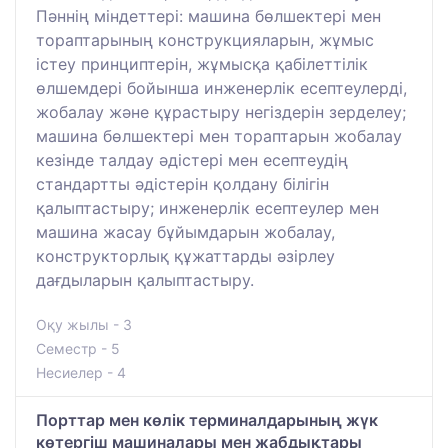
Пәннің міндеттері: машина бөлшектері мен
тораптарының конструкцияларын, жұмыс
істеу принциптерін, жұмысқа қабілеттілік
өлшемдері бойынша инженерлік есептеулерді,
жобалау және құрастыру негіздерін зерделеу;
машина бөлшектері мен тораптарын жобалау
кезінде талдау әдістері мен есептеудің
стандартты әдістерін қолдану білігін
қалыптастыру; инженерлік есептеулер мен
машина жасау бұйымдарын жобалау,
конструкторлық құжаттарды әзірлеу
дағдыларын қалыптастыру.
Оқу жылы - 3
Семестр - 5
Несиелер - 4
Порттар мен көлік терминалдарының жүк
көтергіш машиналары мен жабдықтары