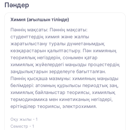
Пәндер
Химия (ағылшын тілінде)
Пәннің мақсаты: Пәннің мақсаты:
студенттердің химия және жалпы
жаратылыстану туралы дүниетанымдық
көзқарастарын қалыптастыру. Пән химияның
теориялық негіздерін, сонымен қатар
химиялық жүйелердегі маңызды процестердің
заңдылықтарын зерделеуге бағытталған.
Пәннің қысқаша мазмұны: химияның маңызды
бөлімдері: атомның құрылысы периодтық заң,
химиялық байланыстар теориясы, химиялық
термодинамика мен кинетиканың негіздері,
ерітінділер теориясы, электрохимия.
Оқу жылы - 1
Семестр - 1