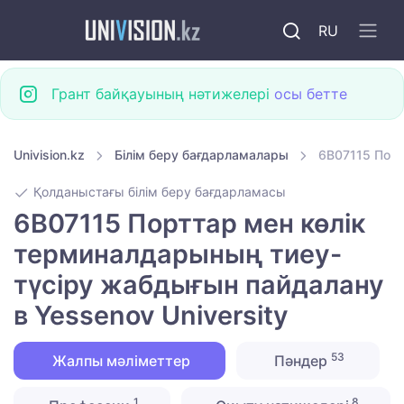
RU
Грант байқауының нәтижелері
осы бетте
Univision.kz
Білім беру бағдарламалары
6B07115 Порт
Қолданыстағы білім беру бағдарламасы
6B07115 Порттар мен көлік
терминалдарының тиеу-
түсіру жабдығын пайдалану
в Yessenov University
53
Жалпы мәліметтер
Пәндер
1
8