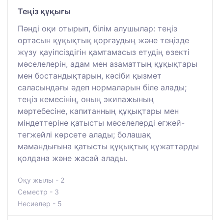
Теңіз құқығы
Пәнді оқи отырып, білім алушылар: теңіз
ортасын құқықтық қорғаудың және теңізде
жүзу қауіпсіздігін қамтамасыз етудің өзекті
мәселелерін, адам мен азаматтың құқықтары
мен бостандықтарын, кәсіби қызмет
саласындағы әдеп нормаларын біле алады;
теңіз кемесінің, оның экипажының
мәртебесіне, капитанның құқықтары мен
міндеттеріне қатысты мәселелерді егжей-
тегжейлі көрсете алады; болашақ
мамандығына қатысты құқықтық құжаттарды
қолдана және жасай алады.
Оқу жылы - 2
Семестр - 3
Несиелер - 5