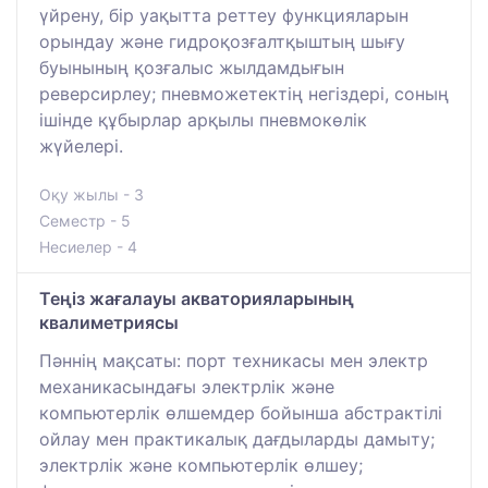
үйрену, бір уақытта реттеу функцияларын
орындау және гидроқозғалтқыштың шығу
буынының қозғалыс жылдамдығын
реверсирлеу; пневможетектің негіздері, соның
ішінде құбырлар арқылы пневмокөлік
жүйелері.
Оқу жылы - 3
Семестр - 5
Несиелер - 4
Теңіз жағалауы акваторияларының
квалиметриясы
Пәннің мақсаты: порт техникасы мен электр
механикасындағы электрлік және
компьютерлік өлшемдер бойынша абстрактілі
ойлау мен практикалық дағдыларды дамыту;
электрлік және компьютерлік өлшеу;