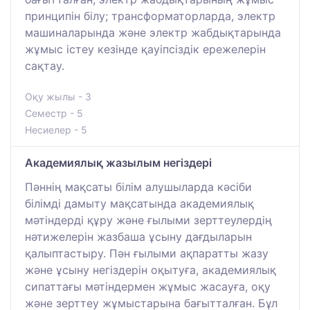
принципін білу; трансформаторларда, электр
машиналарында және электр жабдықтарында
жұмыс істеу кезінде қауіпсіздік ережелерін
сақтау.
Оқу жылы - 3
Семестр - 5
Несиелер - 5
Академиялық жазылым негіздері
Пәннің мақсаты білім алушыларда кәсіби
білімді дамыту мақсатында академиялық
мәтіндерді құру және ғылыми зерттеулердің
нәтижелерін жазбаша ұсыну дағдыларын
қалыптастыру. Пән ғылыми ақпаратты жазу
және ұсыну негіздерін оқытуға, академиялық
сипаттағы мәтіндермен жұмыс жасауға, оқу
және зерттеу жұмыстарына бағытталған. Бұл