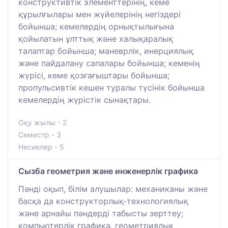
конструктивтік элементтерінің, кеме
құрылғылары мен жүйелерінің негіздері
бойынша; кемелердің орнықтылығына
қойылатын ұлттық және халықаралық
талаптар бойынша; маневрлік, инерциялық
және пайдалану сапалары бойынша; кеменің
жүрісі, кеме қозғағыштары бойынша;
пропульсивтік кешен туралы түсінік бойынша
кемелердің жүрістік сынақтары.
Оқу жылы - 2
Семестр - 3
Несиелер - 5
Сызба геометрия және инженерлік графика
Пәнді оқып, білім алушылар: механиканы және
басқа да конструкторлық-технологиялық
және арнайы пәндерді табысты зерттеу;
компьютерлік графика, геометриялық