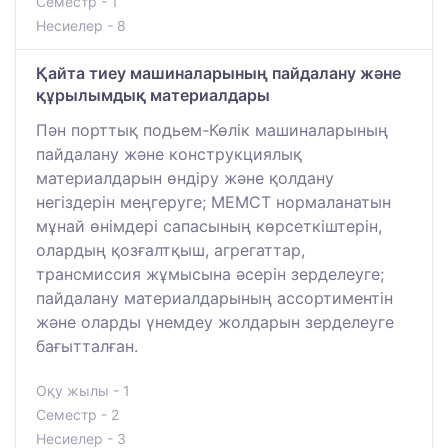
Семестр - 1
Несиелер - 8
Қайта тиеу машиналарының пайдалану және
құрылымдық материалдары
Пән порттық подьем-Көлік машиналарының
пайдалану және конструкциялық
материалдарын өндіру және қолдану
негіздерін меңгеруге; МЕМСТ нормаланатын
мұнай өнімдері сапасының көрсеткіштерін,
олардың қозғалтқыш, агрегаттар,
трансмиссия жұмысына әсерін зерделеуге;
пайдалану материалдарының ассортиментін
және оларды үнемдеу жолдарын зерделеуге
бағытталған.
Оқу жылы - 1
Семестр - 2
Несиелер - 3