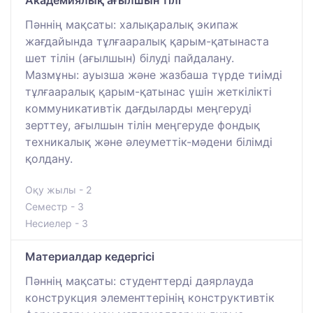
Пәннің мақсаты: халықаралық экипаж
жағдайында тұлғааралық қарым-қатынаста
шет тілін (ағылшын) білуді пайдалану.
Мазмұны: ауызша және жазбаша түрде тиімді
тұлғааралық қарым-қатынас үшін жеткілікті
коммуникативтік дағдыларды меңгеруді
зерттеу, ағылшын тілін меңгеруде фондық
техникалық және әлеуметтік-мәдени білімді
қолдану.
Оқу жылы - 2
Семестр - 3
Несиелер - 3
Материалдар кедергісі
Пәннің мақсаты: студенттерді даярлауда
конструкция элементтерінің конструктивтік