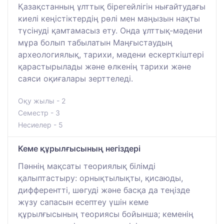
Қазақстанның ұлттық бірегейлігін нығайтудағы
киелі кеңістіктердің рөлі мен маңызын нақты
түсінуді қамтамасыз ету. Онда ұлттық-мәдени
мұра болып табылатын Маңғыстаудың
археологиялық, тарихи, мәдени ескерткіштері
қарастырылады және өлкенің тарихи және
саяси оқиғалары зерттеледі.
Оқу жылы - 2
Семестр - 3
Несиелер - 5
Кеме құрылғысының негіздері
Пәннің мақсаты теориялық білімді
қалыптастыру: орнықтылықты, қисаюды,
дифферентті, шөгуді және басқа да теңізде
жүзу сапасын есептеу үшін кеме
құрылғысының теориясы бойынша; кеменің