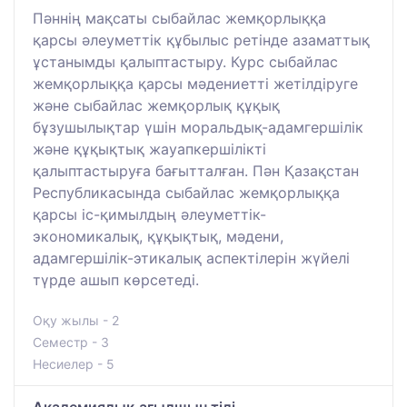
Пәннің мақсаты сыбайлас жемқорлыққа
қарсы әлеуметтік құбылыс ретінде азаматтық
ұстанымды қалыптастыру. Курс сыбайлас
жемқорлыққа қарсы мәдениетті жетілдіруге
және сыбайлас жемқорлық құқық
бұзушылықтар үшін моральдық-адамгершілік
және құқықтық жауапкершілікті
қалыптастыруға бағытталған. Пән Қазақстан
Республикасында сыбайлас жемқорлыққа
қарсы іс-қимылдың әлеуметтік-
экономикалық, құқықтық, мәдени,
адамгершілік-этикалық аспектілерін жүйелі
түрде ашып көрсетеді.
Оқу жылы - 2
Семестр - 3
Несиелер - 5
Академиялық ағылшын тілі