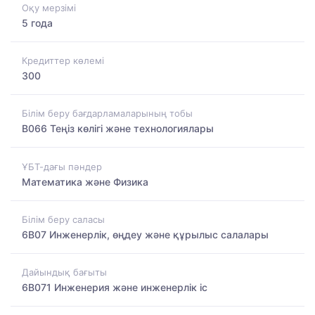
Оқу мерзімі
5 года
Кредиттер көлемі
300
Білім беру бағдарламаларының тобы
B066 Теңіз көлігі және технологиялары
ҰБТ-дағы пәндер
Математика және Физика
Білім беру саласы
6B07 Инженерлік, өңдеу және құрылыс салалары
Дайындық бағыты
6B071 Инженерия және инженерлік іс