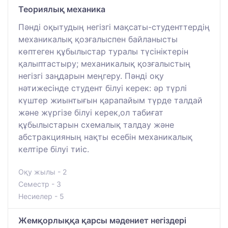
Теориялық механика
Пәнді оқытудың негізгі мақсаты-студенттердің
механикалық қозғалыспен байланысты
көптеген құбылыстар туралы түсініктерін
қалыптастыру; механикалық қозғалыстың
негізгі заңдарын меңгеру. Пәнді оқу
нәтижесінде студент білуі керек: әр түрлі
күштер жиынтығын қарапайым түрде талдай
және жүргізе білуі керек,ол табиғат
құбылыстарын схемалық талдау және
абстракцияның нақты есебін механикалық
келтіре білуі тиіс.
Оқу жылы - 2
Семестр - 3
Несиелер - 5
Жемқорлыққа қарсы мәдениет негіздері