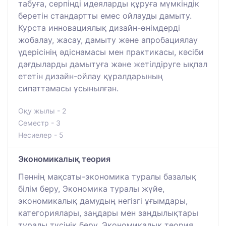
табуға, серпінді идеяларды құруға мүмкіндік
беретін стандартты емес ойлауды дамыту.
Курста инновациялық дизайн-өнімдерді
жобалау, жасау, дамыту және апробациялау
үдерісінің әдіснамасы мен практикасы, кәсіби
дағдыларды дамытуға және жетілдіруге ықпал
ететін дизайн-ойлау құралдарының
сипаттамасы ұсынылған.
Оқу жылы - 2
Семестр - 3
Несиелер - 5
Экономикалық теория
Пәннің мақсаты-экономика туралы базалық
білім беру, Экономика туралы жүйе,
экономикалық дамудың негізгі ұғымдары,
категориялары, заңдары мен заңдылықтары
туралы түсінік беру. Экономикалық теория