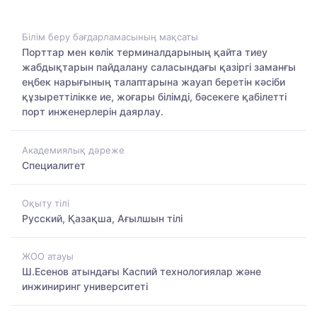
Білім беру бағдарламасының мақсаты
Порттар мен көлік терминалдарының қайта тиеу
жабдықтарын пайдалану саласындағы қазіргі заманғы
еңбек нарығының талаптарына жауап беретін кәсіби
құзыреттілікке ие, жоғары білімді, бәсекеге қабілетті
порт инженерлерін даярлау.
Академиялық дәреже
Специалитет
Оқыту тілі
Русский, Қазақша, Ағылшын тілі
ЖОО атауы
Ш.Есенов атындағы Каспий технологиялар және
инжиниринг университеті