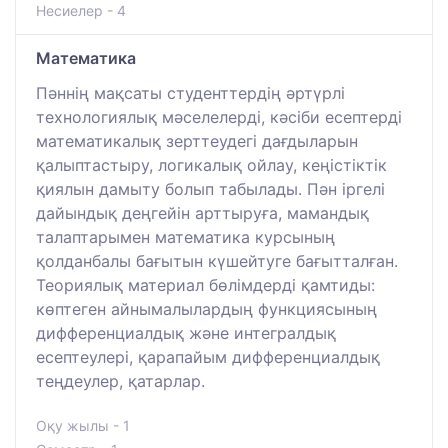
Несиелер - 4
Математика
Пәннің мақсаты студенттердің әртүрлі
технологиялық мәселелерді, кәсіби есептерді
математикалық зерттеудегі дағдыларын
қалыптастыру, логикалық ойлау, кеңістіктік
қиялын дамыту болып табылады. Пән іргелі
дайындық деңгейін арттыруға, мамандық
талаптарымен математика курсының
қолданбалы бағытын күшейтуге бағытталған.
Теориялық материал бөлімдерді қамтиды:
көптеген айнымалылардың функциясының
дифференциалдық және интегралдық
есептеулері, қарапайым дифференциалдық
теңдеулер, қатарлар.
Оқу жылы - 1