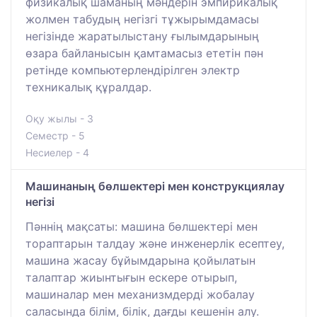
физикалық шаманың мәндерін эмпирикалық
жолмен табудың негізгі тұжырымдамасы
негізінде жаратылыстану ғылымдарының
өзара байланысын қамтамасыз ететін пән
ретінде компьютерлендірілген электр
техникалық құралдар.
Оқу жылы - 3
Семестр - 5
Несиелер - 4
Машинаның бөлшектері мен конструкциялау
негізі
Пәннің мақсаты: машина бөлшектері мен
тораптарын талдау және инженерлік есептеу,
машина жасау бұйымдарына қойылатын
талаптар жиынтығын ескере отырып,
машиналар мен механизмдерді жобалау
саласында білім, білік, дағды кешенін алу.