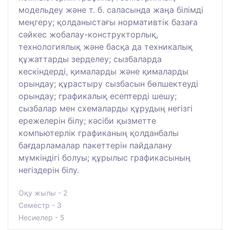
модельдеу және т. б. саласында жаңа білімді
меңгеру; қолданыстағы нормативтік базаға
сәйкес жобалау-конструкторлық,
технологиялық және басқа да техникалық
құжаттарды зерделеу; сызбаларда
кескіндерді, қималарды және қималарды
орындау; құрастыру сызбасын бөлшектеуді
орындау; графикалық есептерді шешу;
сызбалар мен схемаларды құрудың негізгі
ережелерін білу; кәсіби қызметте
компьютерлік графиканың қолданбалы
бағдарламалар пакеттерін пайдалану
мүмкіндігі болуы; құрылыс графикасының
негіздерін білу.
Оқу жылы - 2
Семестр - 3
Несиелер - 5