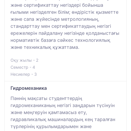
және сертификаттау негіздері бойынша
ғылыми негізделген білім; өндірістік қызметте
және сапа жүйесінде метрологияның,
стандарттау мен сертификаттаудың негізгі
ережелерін пайдалану негізінде қолданыстағы
нормативтік базаға сәйкес технологиялық
және техникалық құжаттама.
Оқу жылы - 2
Семестр - 4
Несиелер - 3
Гидромеханика
Пәннің мақсаты студенттердің
гидромеханиканың негізгі заңдарын түсінуін
және меңгеруін қамтамасыз ету,
гидравликалық машиналардың кең таралған
түрлерінің құрылымдарымен және