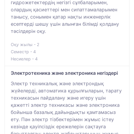
гидрожетектердің негізгі сұлбаларымен,
олардың қасиеттері мен сипаттамаларымен
танысу, сонымен қатар нақты инженерлік
есептерді шешу үшін алынған білімді қолдану
тәсілдерін оқу.
Оқу жылы - 2
Семестр - 4
Несиелер - 4
Электротехника және электроника негіздері
Электр техникалық және электрондық
жүйелерді, автоматика құрылғыларын, тарату
техникасын пайдалану және игеру үшін
қажетті электр техникасы және электроника
бойынша базалық дайындықты қамтамасыз
ету. Пән электр тізбектерімен жұмыс істеу
кезінде қауіпсіздік ережелерін сақтауға
бағытталған; электр жабдықтарының жұмыс