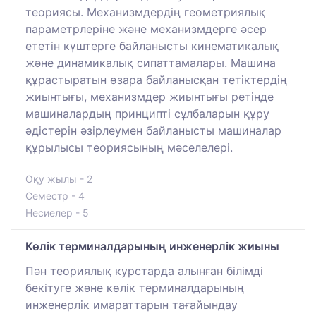
теориясы. Механизмдердің геометриялық
параметрлеріне және механизмдерге әсер
ететін күштерге байланысты кинематикалық
және динамикалық сипаттамалары. Машина
құрастыратын өзара байланысқан тетіктердің
жиынтығы, механизмдер жиынтығы ретінде
машиналардың принципті сұлбаларын құру
әдістерін әзірлеумен байланысты машиналар
құрылысы теориясының мәселелері.
Оқу жылы - 2
Семестр - 4
Несиелер - 5
Көлік терминалдарының инженерлік жиыны
Пән теориялық курстарда алынған білімді
бекітуге және көлік терминалдарының
инженерлік имараттарын тағайындау