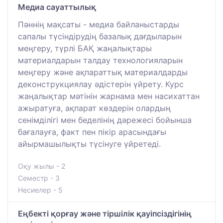
Медиа сауаттылық
Пәннің мақсаты - медиа байланыстарды
сапалы түсіндірудің базалық дағдыларын
меңгеру, түрлі БАҚ жаңалықтары
материалдарын талдау технологияларын
меңгеру және ақпараттық материалдарды
деконструкциялау әдістерін үйрету. Курс
жаңалықтар мәтінін жарнама мен насихаттан
ажыратуға, ақпарат көздерін олардың
сенімділігі мен беделінің дәрежесі бойынша
бағалауға, факт пен пікір арасындағы
айырмашылықты түсінуге үйретеді.
Оқу жылы - 2
Семестр - 3
Несиелер - 5
Еңбекті қорғау және тіршілік қауіпсіздігінің