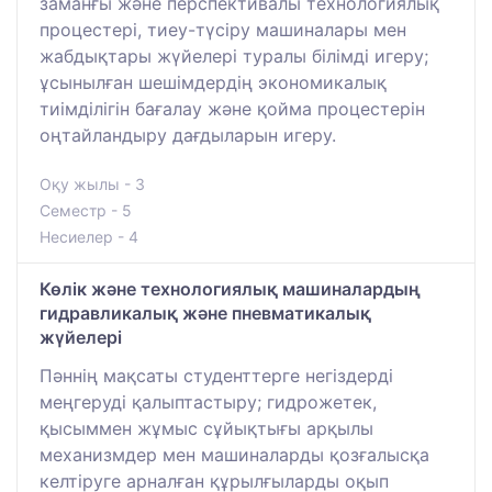
заманғы және перспективалы технологиялық
процестері, тиеу-түсіру машиналары мен
жабдықтары жүйелері туралы білімді игеру;
ұсынылған шешімдердің экономикалық
тиімділігін бағалау және қойма процестерін
оңтайландыру дағдыларын игеру.
Оқу жылы - 3
Семестр - 5
Несиелер - 4
Көлік және технологиялық машиналардың
гидравликалық және пневматикалық
жүйелері
Пәннің мақсаты студенттерге негіздерді
меңгеруді қалыптастыру; гидрожетек,
қысыммен жұмыс сұйықтығы арқылы
механизмдер мен машиналарды қозғалысқа
келтіруге арналған құрылғыларды оқып