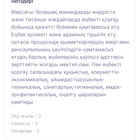
негіздері
Мақсаты: болашақ мамандарды өндірісте
және төтенше жағдайларда еңбекті қорғау
бойынша қажетті біліммен қамтамасыз ету.
Еңбек қызметі және адамның тіршілік ету
ортасы процесінде қызметкерлердің өмірі мен
денсаулығының қауіпсіздігін қамтамасыз
етудің барлық жүйелерінің қауіпсіз әдістерін
зерттейтін жоғары мектеп пәні. Пән еңбекті
қорғау саласындағы құқықтық, әлеуметтік-
экономикалық, ұйымдастырушылық-
техникалық, санитарлық-гигиеналық, емдік-
профилактикалық, оңалту шараларын
қамтиды
Оқу жылы - 2
Семестр - 3
Несиелер - 5