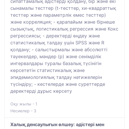
сипаттамалық әдістерді қолдану, бір және екі
сынамалы тесттер (t-тесттер, хи-квадраттық
тесттер және параметрлік емес тесттер)
және корреляция; - қарапайым және бірнеше
сызықтық, логистикалық регрессия және Кокс
регрессиясы; - деректерді өңдеу және
статистикалық талдау үшін SPSS және R
қолдану; - салыстырмалы және абсолютті
тәуекелдер, мәндер (p) және сенімділік
интервалдары туралы базалық түсінігін
көрсететін статистикалық және
эпидемиологиялық талдау нәтижелерін
түсіндіру; - кестелерде және суреттерде
деректерді дұрыс көрсету
Оқу жылы - 1
Несиелер - 3
Халық денсаулығын өлшеу: әдістері мен