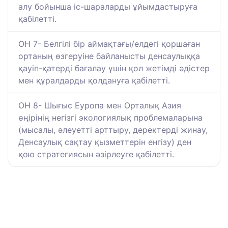
алу бойынша іс-шараларды ұйымдастыруға
қабілетті.
ОН 7- Белгілі бір аймақтағы/елдегі қоршаған
ортаның өзгеруіне байланысты денсаулыққа
қауіп-қатерді бағалау үшін қол жетімді әдістер
мен құралдарды қолдануға қабілетті.
ОН 8- Шығыс Еуропа мен Орталық Азия
өңірінің негізгі экологиялық проблемаларына
(мысалы, әлеуетті арттыру, деректерді жинау,
Денсаулық сақтау қызметтерін енгізу) ден
қою стратегиясын әзірлеуге қабілетті.