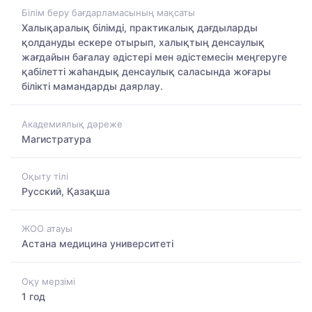
Білім беру бағдарламасының мақсаты
Халықаралық білімді, практикалық дағдыларды
қолдануды ескере отырып, халықтың денсаулық
жағдайын бағалау әдістері мен әдістемесін меңгеруге
қабілетті жаһандық денсаулық саласында жоғары
білікті мамандарды даярлау.
Академиялық дәреже
Магистратура
Оқыту тілі
Русский, Қазақша
ЖОО атауы
Астана медицина университеті
Оқу мерзімі
1 год