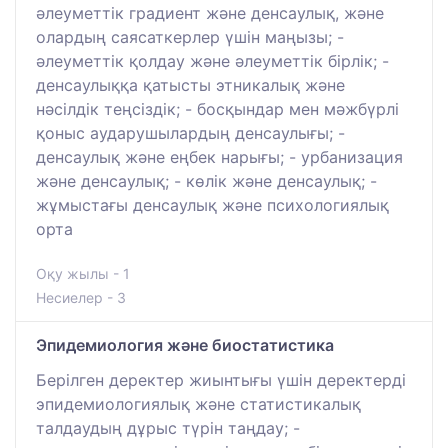
әлеуметтік градиент және денсаулық, және
олардың саясаткерлер үшін маңызы; -
әлеуметтік қолдау және әлеуметтік бірлік; -
денсаулыққа қатысты этникалық және
нәсілдік теңсіздік; - босқындар мен мәжбүрлі
қоныс аударушылардың денсаулығы; -
денсаулық және еңбек нарығы; - урбанизация
және денсаулық; - көлік және денсаулық; -
жұмыстағы денсаулық және психологиялық
орта
Оқу жылы - 1
Несиелер - 3
Эпидемиология және биостатистика
Берілген деректер жиынтығы үшін деректерді
эпидемиологиялық және статистикалық
талдаудың дұрыс түрін таңдау; -