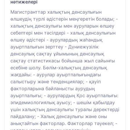
нәтижелері
Магистранттар халықтың денсаулығын
өлшеудің түрлі әдістерін меңгеретін болады; -
халықтың денсаулығы мен ауруларын өлшеу
себептері мен тәсілдері - халық денсаулығын
өлшеу әдістері - аурулардың жаһандық
ауыртпалығын зерттеу - Дүниежүзілік
денсаулық сақтау ұйымының денсаулық
сақтау статистикасы бойынша жыл сайынғы
есебіне шолу. Бөлім-халықтың денсаулық
жағдайы: - аурулар ауыртпалығындағы
салыстыру және тенденциялар; - қауіп
факторларына байланысты аурудың
ауыртпалығы; - аурулардың Қос ауыртпалығы:
эпидемиологиялық ауысу; - шешім қабылдау
үшін халықтың денсаулығы туралы деректерді
пайдалану; - Халық денсаулығы және оны
анықтайтын факторлар. Факторлар тәуекел; -