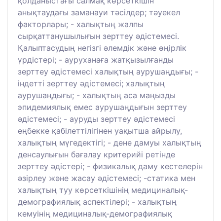
қолданыстағы салмақ көрсеткішін
анықтаудағы заманауи тәсілдер; тәуекел
факторлары; - халықтың жалпы
сырқаттанушылығын зерттеу әдістемесі.
Қалыптасудың негізгі әлемдік және өңірлік
үрдістері; - ауруханаға жатқызылғанды
зерттеу әдістемесі халықтың аурушаңдығы; -
індетті зерттеу әдістемесі; халықтың
аурушаңдығы; - халықтың аса маңызды
эпидемиялық емес аурушаңдығын зерттеу
әдістемесі; - ауруды зерттеу әдістемесі
еңбекке қабілеттілігінен уақытша айрылу,
халықтың мүгедектігі; - дене дамуы халықтың
денсаулығын бағалау критерийі ретінде
зерттеу әдістері; - физикалық даму кестелерін
әзірлеу және жасау әдістемесі; -статика мен
халықтың туу көрсеткішінің медициналық-
демографиялық аспектілері; - халықтың
кемуінің медициналық-демографиялық