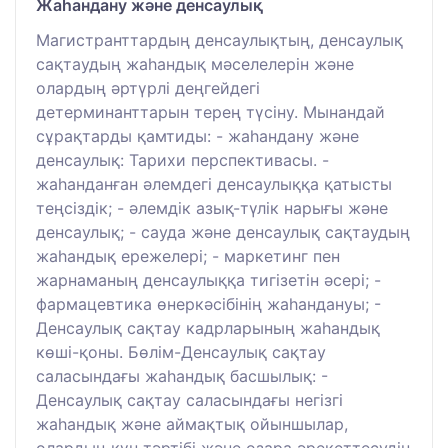
Жаһандану және денсаулық
Магистранттардың денсаулықтың, денсаулық
сақтаудың жаһандық мәселелерін және
олардың әртүрлі деңгейдегі
детерминанттарын терең түсіну. Мынандай
сұрақтарды қамтиды: - жаһандану және
денсаулық: Тарихи перспективасы. -
жаһанданған әлемдегі денсаулыққа қатысты
теңсіздік; - әлемдік азық-түлік нарығы және
денсаулық; - сауда және денсаулық сақтаудың
жаһандық ережелері; - маркетинг пен
жарнаманың денсаулыққа тигізетін әсері; -
фармацевтика өнеркәсібінің жаһандануы; -
Денсаулық сақтау кадрларының жаһандық
көші-қоны. Бөлім-Денсаулық сақтау
саласындағы жаһандық басшылық: -
Денсаулық сақтау саласындағы негізгі
жаһандық және аймақтық ойыншылар,