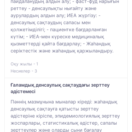
пайдаланудың алдын алу; - фаст-фуд нарығын
реттеу - денсаулықты нығайту және
аурулардың алдын алу; ИЕА жүргізу: -
денсаулық сақтаудың сапасы мен
қолжетімділігі; - пациентке бағдарланған
күтім; - ИЕА-мен күреске медициналық
қызметтерді қайта бағдарлау; - Жаһандық
серіктестік және жаһандық қаржыландыру.
Оқу жылы - 1
Несиелер - 3
Ғаламдық денсаулық сақтаудағы зерттеу
әдістемесі
Пәннің мазмұнына мыналар кіреді: жаһандық
денсаулық сақтауға қатысты зерттеу
әдістеріне кіріспе, эпидемиологиялық зерттеу
жоспарлары, статистикалық әдістер, сапалы
зерттеулер және оларды сыни бағалау