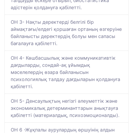
талдауды ескере отырып, биостатистика
әдістерін қолдануға қабілетті.
ОН 3- Нақты деректерді белгілі бір
аймақтағы/елдегі қоршаған ортаның өзгеруіне
байланысты деректердің болуы мен сапасы
бағалауға қабілетті.
ОН 4- Көшбасшылық және коммуникативтік
дағдыларды, сондай-ақ ұйымдық
мәселелердің өзара байланысын
психологиялық талдау дағдыларын қолдануға
қабілетті.
ОН 5- Денсаулықтың негізгі әлеуметтік және
экономикалық детерминанттарын анықтауға
қабілетті (материалдық, психоэмоционалды).
ОН 6 -Жұқпалы аурулардың өршуінің алдын