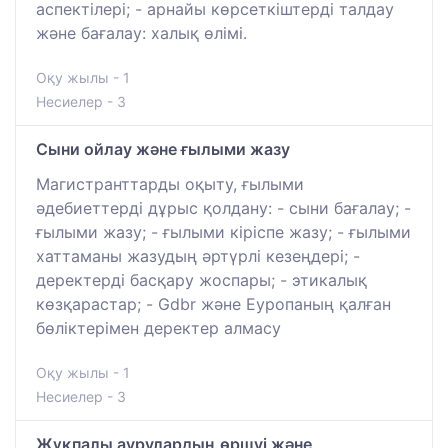
аспектілері; - арнайы көрсеткіштерді талдау
және бағалау: халық өлімі.
Оқу жылы - 1
Несиелер - 3
Сыни ойлау және ғылыми жазу
Магистранттарды оқыту, ғылыми
әдебиеттерді дұрыс қолдану: - сыни бағалау; -
ғылыми жазу; - ғылыми кіріспе жазу; - ғылыми
хаттаманы жазудың әртүрлі кезеңдері; -
деректерді басқару жоспары; - этикалық
көзқарастар; - Gdbr және Еуропаның қалған
бөліктерімен деректер алмасу
Оқу жылы - 1
Несиелер - 3
Жұқпалы аурулардың өршуі және