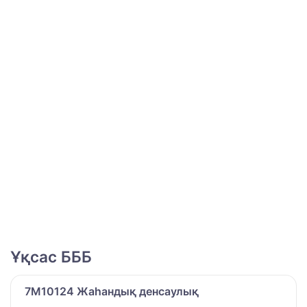
Ұқсас БББ
7M10124 Жаһандық денсаулық