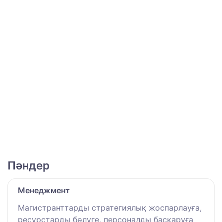
Пәндер
Менеджмент
Магистранттарды стратегиялық жоспарлауға,
ресурстарды бөлуге, персоналды басқаруға