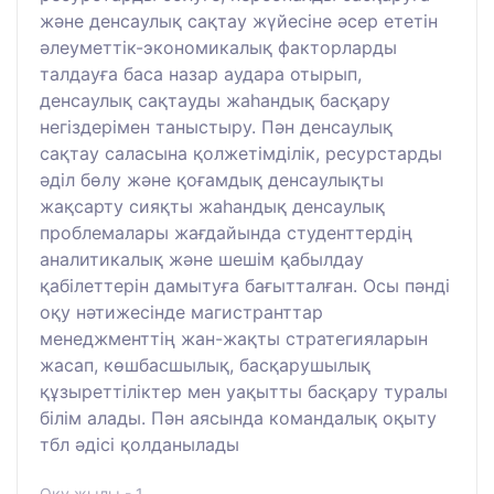
және денсаулық сақтау жүйесіне әсер ететін
әлеуметтік-экономикалық факторларды
талдауға баса назар аудара отырып,
денсаулық сақтауды жаһандық басқару
негіздерімен таныстыру. Пән денсаулық
сақтау саласына қолжетімділік, ресурстарды
әділ бөлу және қоғамдық денсаулықты
жақсарту сияқты жаһандық денсаулық
проблемалары жағдайында студенттердің
аналитикалық және шешім қабылдау
қабілеттерін дамытуға бағытталған. Осы пәнді
оқу нәтижесінде магистранттар
менеджменттің жан-жақты стратегияларын
жасап, көшбасшылық, басқарушылық
құзыреттіліктер мен уақытты басқару туралы
білім алады. Пән аясында командалық оқыту
тбл әдісі қолданылады
Оқу жылы - 1