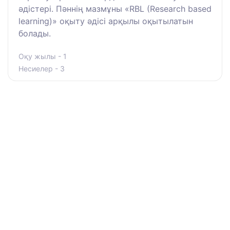
әдістері. Пәннің мазмұны «RBL (Research based
learning)» оқыту әдісі арқылы оқытылатын
болады.
Оқу жылы - 1
Несиелер - 3