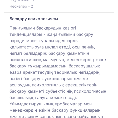
Несиелер - 2
Басқару психологиясы
Пән ғылыми басқарудың қазіргі
тенденциялары - жаңа ғылыми басқару
парадигмасы туралы идеяларды
қалыптастыруға ықпал етеді, осы пәннің
негізгі бөлімдерін: басқару қызметінің
психологиялық мазмұнын, менеджердің жеке
басқару тұжырымдамасын, басқарушылық
өзара әрекеттесудің теориялық негіздерін,
негізгі басқару функцияларын жүзеге
асырудың психологиялық ерекшеліктерін,
басқару қызметі субъектісінің психологиясын
басшылыққа алуға көмектеседі.
Ұйымдастырушылық проблемалар мен
менеджердің өзінің басқару функцияларын
жүзеге асыру сапасының өзара байланысын