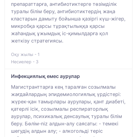
препараттарға, антибиотиктерге төзімділік
туралы білім беру, антибиотиктердің жаңа
кластарын дамыту бойынша қазіргі күш-жігер,
микробқа қарсы тұрақтылыққа қарсы
жаһандық ұжымдық іс-қимылдарға қол
жеткізу стратегиясы.
Оқу жылы - 1
Несиелер - 3
Инфекциялық емес аурулар
Магистранттарға кең таралған созылмалы
жағдайлардың эпидемиологиялық үрдістері:
жүрек-қан тамырлары аурулары, қант диабеті,
қатерлі ісік, созылмалы респираторлық
аурулар, психикалық денсаулық туралы білім
беру. Бөлім-niz алдын-алу саясаты: - темекі
шегудің алдын алу; - алкогольді теріс