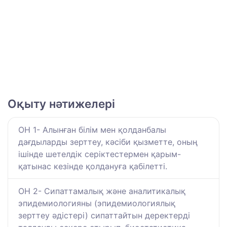
Оқыту нәтижелері
ОН 1- Алынған білім мен қолданбалы
дағдыларды зерттеу, кәсіби қызметте, оның
ішінде шетелдік серіктестермен қарым-
қатынас кезінде қолдануға қабілетті.
ОН 2- Сипаттамалық және аналитикалық
эпидемиологияны (эпидемиологиялық
зерттеу әдістері) сипаттайтын деректерді