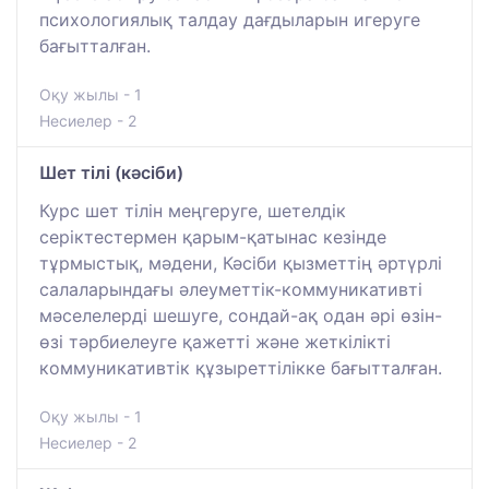
психологиялық талдау дағдыларын игеруге
бағытталған.
Оқу жылы - 1
Несиелер - 2
Шет тілі (кәсіби)
Курс шет тілін меңгеруге, шетелдік
серіктестермен қарым-қатынас кезінде
тұрмыстық, мәдени, Кәсіби қызметтің әртүрлі
салаларындағы әлеуметтік-коммуникативті
мәселелерді шешуге, сондай-ақ одан әрі өзін-
өзі тәрбиелеуге қажетті және жеткілікті
коммуникативтік құзыреттілікке бағытталған.
Оқу жылы - 1
Несиелер - 2