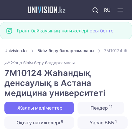
RU
Грант байқауының нәтижелері
осы бетте
Univision.kz
Білім беру бағдарламалары
7M10124 Жаһ
Жаңа білім беру бағдарламасы
7M10124 Жаһандық
денсаулық в Астана
медицина университеті
11
Жалпы мәліметтер
Пәндер
8
1
Оқыту нәтижелері
Ұқсас БББ