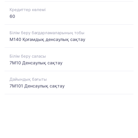
Кредиттер көлемі
60
Білім беру бағдарламаларының тобы
M140 Қоғамдық денсаулық сақтау
Білім беру саласы
7M10 Денсаулық сақтау
Дайындық бағыты
7M101 Денсаулық сақтау