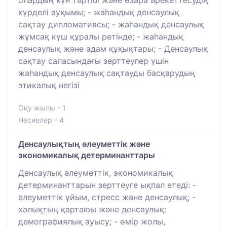
олардың күн тәртібі және өзара әрекеттесудің
күрделі ауқымы; - жаһандық денсаулық
сақтау дипломатиясы; - жаһандық денсаулық
жұмсақ күш құралы ретінде; - жаһандық
денсаулық және адам құқықтары; - Денсаулық
сақтау саласындағы зерттеулер үшін
жаһандық денсаулық сақтауды басқарудың
этикалық негізі
Оқу жылы - 1
Несиелер - 4
Денсаулықтың әлеуметтік және
экономикалық детерминанттары
Денсаулық әлеуметтік, экономикалық
детерминанттарын зерттеуге ықпал етеді: -
әлеуметтік ұйым, стресс және денсаулық; -
халықтың қартаюы және денсаулық:
демографиялық ауысу; - өмір жолы,