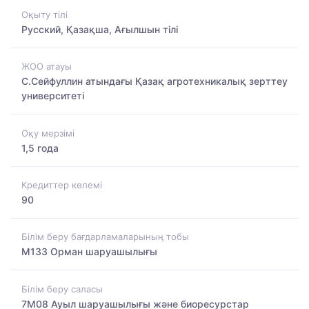
Оқыту тілі
Русский, Қазақша, Ағылшын тілі
ЖОО атауы
С.Сейфуллин атындағы Қазақ агротехникалық зерттеу
университеті
Оқу мерзімі
1,5 года
Кредиттер көлемі
90
Білім беру бағдарламаларының тобы
M133 Орман шаруашылығы
Білім беру саласы
7M08 Ауыл шаруашылығы және биоресурстар