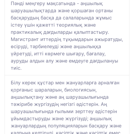
Пәнді меңгеру мақсатында - аңшылық
шаруашылықтарда және қоршаған ортаны
басқарудың басқа да салаларында жұмыс
істеу үшін қажетті теориялық және
практикалық дағдыларды қалыптастыру.
Магистрант иттердің тұқымдарын ажыратуды,
өсіруді, тәрбиелеуді және аңшылыққа
үйретуді, итті көрмеге шығару, бағалау,
ауруды алдын алу және емдеуге дағдылануы
тиіс.
Білу керек құстар мен жануарларға арналған
қорғаныс шараларын, биологиясын,
аңшылықтану және аң шаруашылығында
тәжірибе жүргізудің негізгі әдістерін. Аң
шаруашылығында ғылыми зерттеу әдістерін
ұйымдастыруды және жүргізуді; аңшылық
жануарлардың популяцияларын басқару және
қалпына келтіруді, кәсіптік және кәсіптік емес