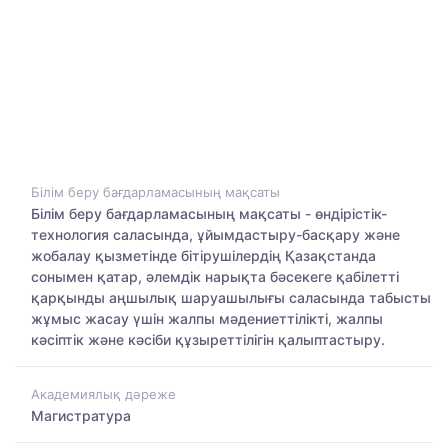
Білім беру бағдарламасының мақсаты
Білім беру бағдарламасының мақсаты - өндірістік-
технология саласында, ұйымдастыру-басқару және
жобалау қызметінде бітірушілердің Қазақстанда
сонымен қатар, әлемдік нарықта бәсекеге қабілетті
қарқынды аңшылық шаруашылығы саласында табысты
жұмыс жасау үшін жалпы мәдениеттілікті, жалпы
кәсіптік және кәсіби құзыреттілігін қалыптастыру.
Академиялық дәреже
Магистратура