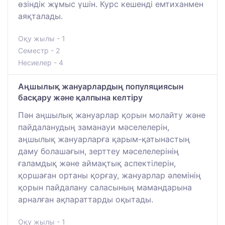
өзіндік жұмыс үшін. Курс кешенді емтиханмен
аяқталады.
Оқу жылы - 1
Семестр - 2
Несиелер - 4
Аңшылық жануарлардың популяциясын
басқару және қалпына келтіру
Пән аңшылық жануарлар қорын молайту және
пайдаланудың заманауи мәселелерін,
аңшылық жануарларға қарым-қатынастың
даму болашағын, зерттеу мәселелерінің
ғаламдық және аймақтық аспектілерін,
қоршаған ортаны қорғау, жануарлар әлемінің
қорын пайдалану саласының мамандарына
арналған ақпараттарды оқытады.
Оқу жылы - 1