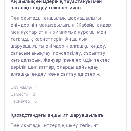
Аңшылық өнімдерінің тауартануы мен
алғашқы өңдеу технологиясы
Пән оқытады: аңшылық шаруашылығы
өнімдерінің маңыздылығын. Жабайы аңдар
мен құстар етінің химиялық құрамы мен
тағамдық қасиеттерін. Аңшылық
шаруашылығы өнімдерін алғашқы өңдеу,
сапасын анықтау, консервілеу, сұрыптау
қағидаларын. Жануар және өсімдік тектес
дәрілік шикізаттар, оларды дайындау,
алғашқы өңдеу және сақтау әдістерін.
Оқу жылы - 1
Семестр - 3
Несиелер - 5
Қазақстандағы аңшы ит шаруашылығы
Пән оқытады: иттердің шығу тегін, ит