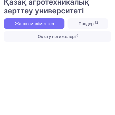
Қазақ агротехникалық
зерттеу университеті
12
Жалпы мәліметтер
Пәндер
6
Оқыту нәтижелері