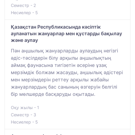
Семестр - 2
Несиелер - 5
Қазақстан Республикасында кәсіптік
ауланатын жануарлар мен құстарды бақылау
және аулау
Пән аңшылық жануарларды аулаудың негізгі
әдіс-тәсілдерін білу арқылы аңшылықтың
аймақ фаунасына тигізетін әсеріне ұзақ
мерзімдік болжам жасауды, аңшылық әдістері
мен мерзімдерін реттеу арқылы жабайы
жануарлардың бас санының өзгеруін белгілі
бір мөлшерде басқаруды оқытады.
Оқу жылы - 1
Семестр - 3
Несиелер - 5