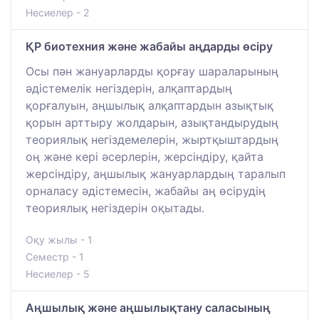
Несиелер - 2
ҚР биотехния және жабайы аңдарды өсіру
Осы пән жануарларды қорғау шараларының
әдістемелік негіздерін, алқаптардың
қорғалуын, аңшылық алқаптардын азықтық
қорын арттыру жолдарын, азықтандырудың
теориялық негіздемелерін, жыртқыштардың
оң және кері әсерлерін, жерсіндіру, қайта
жерсіндіру, аңшылық жануарлардың таралып
орналасу әдістемесін, жабайы аң өсірудің
теориялық негіздерін оқытады.
Оқу жылы - 1
Семестр - 1
Несиелер - 5
Аңшылық және аңшылықтану саласының