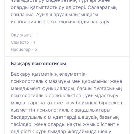
Ұйымдастыру мәдениетінің түрлері және
оларды қалыптастыру әдістері. Салааралық
байланыс. Ауыл шаруашылығындағы
инновациялық технологияларды басқару.
Оқу жылы - 1
Семестр - 1
Несиелер - 2
Басқару психологиясы
Басқару қызметінің әлеуметтік-
психологиялық мазмұны мен құрылымы; және
менеджмент функциялары; басшы тұлғасының
психологиялық ерекшеліктері; ұйымдастыру
мақсаттарына қол жеткізу бойынша бірлескен
қызметтің психологиялық заңдылықтары;
басқарушылық міндеттерді шешудің базалық
тәсілдері және оларды нақты жұмыс істейтін
өндірістік құрылымдар жағдайында шешу