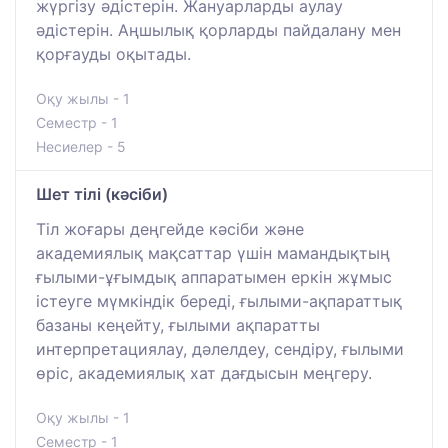
жүргізу әдістерін. Жануарларды аулау
әдістерін. Аңшылық қорларды пайдалану мен
қорғауды оқытады.
Оқу жылы - 1
Семестр - 1
Несиелер - 5
Шет тілі (кәсіби)
Тіл жоғары деңгейде кәсіби және
академиялық мақсаттар үшін мамандықтың
ғылыми-ұғымдық аппаратымен еркін жұмыс
істеуге мүмкіндік береді, ғылыми-ақпараттық
базаны кеңейту, ғылыми ақпаратты
интерпретациялау, дәлелдеу, сендіру, ғылыми
өріс, академиялық хат дағдысын меңгеру.
Оқу жылы - 1
Семестр - 1