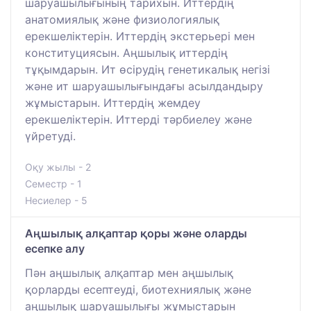
шаруашылығының тарихын. Иттердің
анатомиялық және физиологиялық
ерекшеліктерін. Иттердің экстерьері мен
конституциясын. Аңшылық иттердің
тұқымдарын. Ит өсірудің генетикалық негізі
және ит шаруашылығындағы асылдандыру
жұмыстарын. Иттердің жемдеу
ерекшеліктерін. Иттерді тәрбиелеу және
үйретуді.
Оқу жылы - 2
Семестр - 1
Несиелер - 5
Аңшылық алқаптар қоры және оларды
есепке алу
Пән аңшылық алқаптар мен аңшылық
қорларды есептеуді, биотехниялық және
аңшылық шаруашылығы жұмыстарын