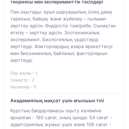
теориясы мен эксперименттік тәсілдері
Пән оқытады: ауыл шаруашылық ісінің даму
тарихын, байқау және жүйелеу – ғылыми-
зерттеу әдісін. Өндірістік тәжірибе. Сынақтан
өткізу – зерттеу әдісін. Зоотехникалық
эксперимент. Биологиялық үрдістерді
зерттеуді. Факторлардың өзара әрекеттесуі
мен биохимиялық байланыс факторларын
зерттеуді.
Оқу жылы - 1
Семестр - 2
Несиелер - 5
Академиялық мақсат үшін ағылшын тілі
Курстың бағдарламасы оқыту көлеміне
арналған - 180 сағат, оның ішінде: 54 сағат -
аудиториялық жұмыс үшін және 108 сағат -