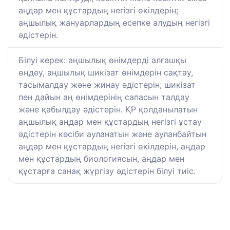
аңдар мен құстардың негізгі өкілдерін;
аңшылық жануарлардың есепке алудың негізгі
әдістерін.
Білуі керек: аңшылық өнімдерді алғашқы
өңдеу, аңшылық шикізат өнімдерін сақтау,
тасымалдау және жинау әдістерін; шикізат
пен дайын аң өнімдерінің сапасын талдау
және қабылдау әдістерін. ҚР қолданылатын
аңшылық аңдар мен құстардың негізгі ұстау
әдістерін кәсіби ауланатын және ауланбайтын
аңдар мен құстардың негізгі өкілдерін, аңдар
мен құстардың биологиясын, аңдар мен
құстарға санақ жүргізу әдістерін білуі тиіс.