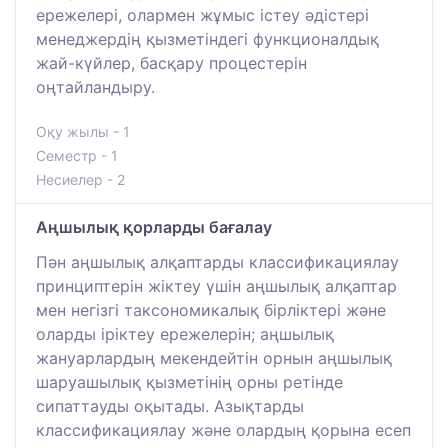
ережелері, олармен жұмыс істеу әдістері
менеджердің қызметіндегі функционалдық
жай-күйлер, басқару процестерін
оңтайландыру.
Оқу жылы - 1
Семестр - 1
Несиелер - 2
Аңшылық қорларды бағалау
Пән аңшылық алқаптарды классификациялау
принциптерін жіктеу үшін аңшылық алқаптар
мен негізгі таксономикалық бірліктері және
оларды іріктеу ережелерін; аңшылық
жануарлардың мекендейтін орнын аңшылық
шаруашылық қызметінің орны ретінде
сипаттауды оқытады. Азықтарды
классификациялау және олардың қорына есеп