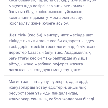
кәсіпорынның тұрақты басқару жүйесін құру
мақсатында қазіргі заманғы экономика
бағытын білу, кәсіпорынның, ұйымның,
компанияны дамыту жоспарын жасау,
жоспарлау және жүзеге асыру.
Шет тілін (кәсіби) меңгеру нәтижесінде шет
тілінде ғылыми және кәсіби ақпаратты іздеу
тәсілдерін, желілік технологиялар, білім және
деректер базасын білуі тиіс. Академиялық
бағыттағы кәсіби тақырыптарды ауызша
айтуды және жазбаша реферат жазуға
дағдыланып, талдауды меңгеру қажет.
Магистрант аң аулау түрлерін, әдістерді,
жануарларды ұстау әдістерін, аңшылық
ресурстарын ұтымды пайдалануды,
жануарлар санының көбею жолдарын біледі.