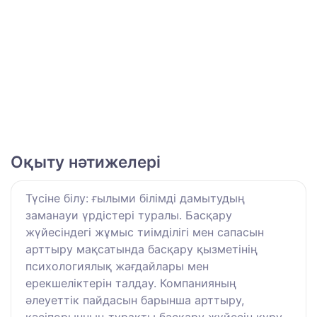
Оқыту нәтижелері
Түсіне білу: ғылыми білімді дамытудың
заманауи үрдістері туралы. Басқару
жүйесіндегі жұмыс тиімділігі мен сапасын
арттыру мақсатында басқару қызметінің
психологиялық жағдайлары мен
ерекшеліктерін талдау. Компанияның
әлеуеттік пайдасын барынша арттыру,