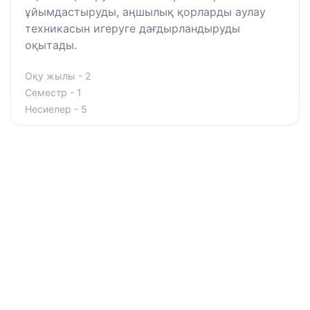
ұйымдастыруды, аңшылық қорларды аулау
техникасын игеруге дағдырландыруды
оқытады.
Оқу жылы - 2
Семестр - 1
Несиелер - 5