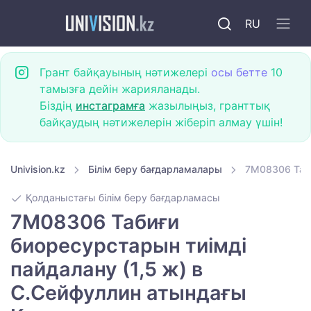
RU
Грант байқауының нәтижелері
осы бетте
10
тамызға дейін жарияланады.
Біздің
инстаграмға
жазылыңыз, гранттық
байқаудың нәтижелерін жіберіп алмау үшін!
Univision.kz
Білім беру бағдарламалары
7M08306 Таби
Қолданыстағы білім беру бағдарламасы
7M08306 Табиғи
биоресурстарын тиімді
пайдалану (1,5 ж) в
С.Сейфуллин атындағы