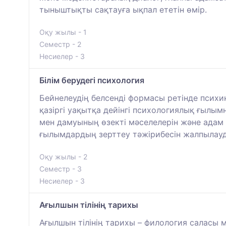
тыныштықты сақтауға ықпал ететін өмір.
Оқу жылы - 1
Семестр - 2
Несиелер - 3
Білім берудегі психология
Бейнелеудің белсенді формасы ретінде психи
қазіргі уақытқа дейінгі психологиялық ғылымн
мен дамуының өзекті мәселелерін және адам 
ғылымдардың зерттеу тәжірибесін жалпылау
Оқу жылы - 2
Семестр - 3
Несиелер - 3
Ағылшын тілінің тарихы
Ағылшын тілінің тарихы – филология саласы 