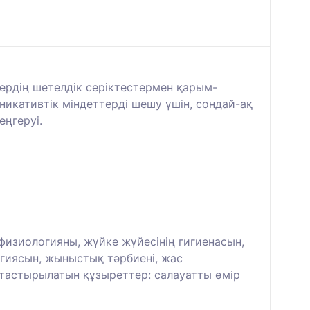
тердің шетелдік серіктестермен қарым-
икативтік міндеттерді шешу үшін, сондай-ақ
еңгеруі.
физиологияны, жүйке жүйесінің гигиенасын,
огиясын, жыныстық тәрбиені, жас
ыптастырылатын құзыреттер: салауатты өмір