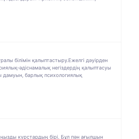
алы білімін қалыптастыру.Ежелгі дәуірден
теориялық-әдіснамалық негіздердің қалыптасуы
ғы дамуын, барлық психологиялық
ңызды курстардың бірі. Бұл пән ағылшын