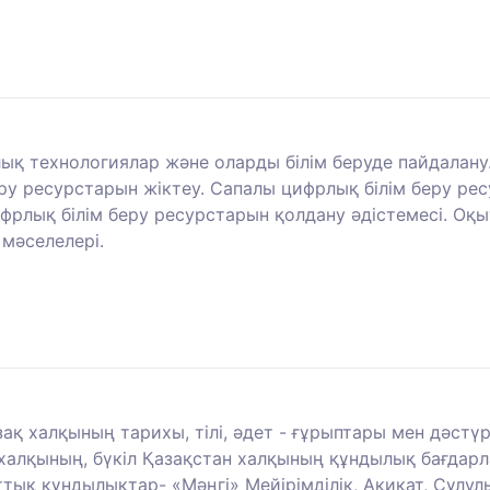
лық технологиялар және оларды білім беруде пайдалану
еру ресурстарын жіктеу. Сапалы цифрлық білім беру ре
фрлық білім беру ресурстарын қолдану әдістемесі. Оқ
мәселелері.
ақ халқының тарихы, тілі, әдет - ғұрыптары мен дәстүрл
 халқының, бүкіл Қазақстан халқының құндылық бағдар
қ құндылықтар- «Мәңгі» Мейірімділік, Ақиқат, Сұлулық