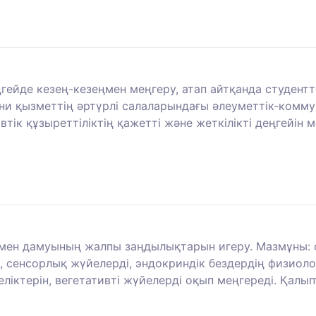
ңгейде кезең-кезеңмен меңгеру, атап айтқанда студент
и қызметтің әртүрлі салаларындағы әлеуметтік-коммун
тік құзыреттіліктің қажетті және жеткілікті деңгейін м
 мен дамуының жалпы заңдылықтарын игеру. Мазмұны: 
, сенсорлық жүйелерді, эндокриндік бездердің физиол
еліктерін, вегетативті жүйелерді оқып меңгереді. Қал