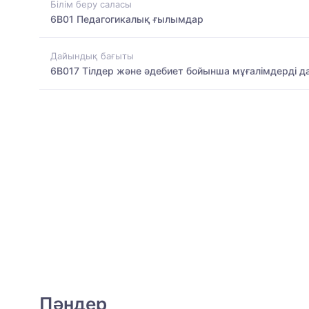
Білім беру саласы
6B01 Педагогикалық ғылымдар
Дайындық бағыты
6B017 Тілдер және әдебиет бойынша мұғалімдерді д
Пәндер