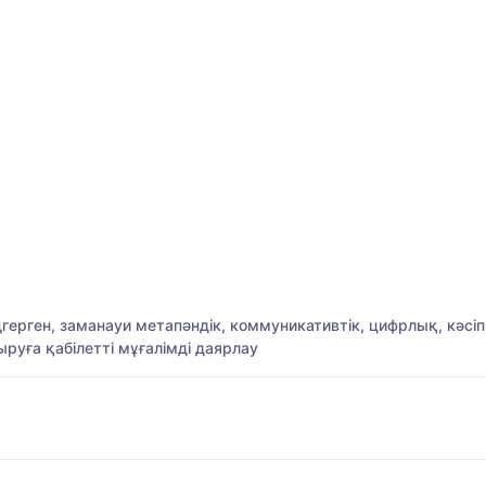
рген, заманауи метапәндік, коммуникативтік, цифрлық, кәсіп
ыруға қабілетті мұғалімді даярлау