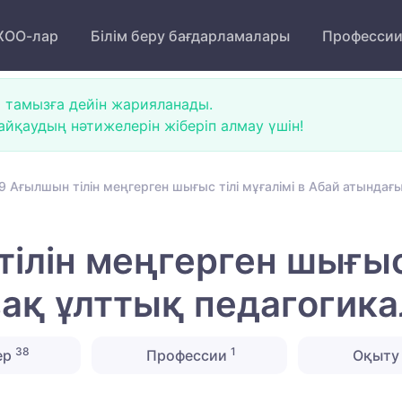
ОО-лар
Білім беру бағдарламалары
Професси
 тамызға дейін жарияланады.
йқаудың нәтижелерін жіберіп алмау үшін!
 Ағылшын тілін меңгерген шығыс тілі мұғалімі в Абай атындағ
лін меңгерген шығыс т
ақ ұлттық педагогика
38
1
ер
Профессии
Оқыту 