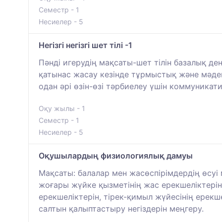
Семестр - 1
Несиелер - 5
Негізгі негізгі шет тілі -1
Пәнді игерудің мақсаты-шет тілін базалық де
қатынас жасау кезінде тұрмыстық және мәден
одан әрі өзін-өзі тәрбиелеу үшін коммуникатив
Оқу жылы - 1
Семестр - 1
Несиелер - 5
Оқушылардың физиологиялық дамуы
Мақсаты: балалар мен жасөспірімдердің өсуі
жоғары жүйке қызметінің жас ерекшеліктерін
ерекшеліктерін, тірек-қимыл жүйесінің ерекш
салтын қалыптастыру негіздерін меңгеру.