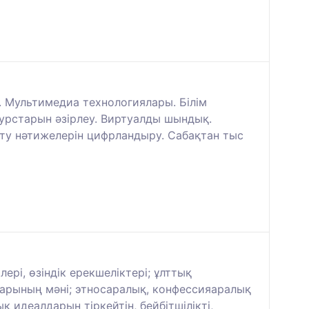
. Мультимедиа технологиялары. Білім
сурстарын әзірлеу. Виртуалды шындық.
ыту нәтижелерін цифрландыру. Сабақтан тыс
ері, өзіндік ерекшеліктері; ұлттық
ларының мәні; этносаралық, конфессияаралық
 идеалдарын тіркейтін, бейбітшілікті,