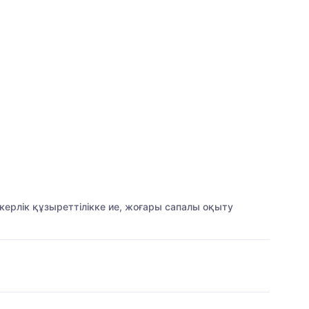
керлік құзыреттілікке ие, жоғары сапалы оқыту