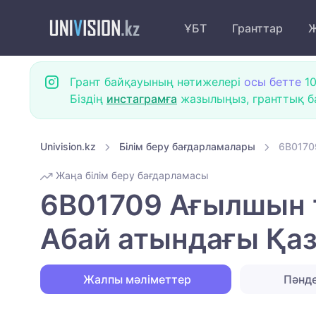
ҰБТ
Гранттар
Ж
Грант байқауының нәтижелері
осы бетте
10
Біздің
инстаграмға
жазылыңыз, гранттық ба
Univision.kz
Білім беру бағдарламалары
6B01709
Жаңа білім беру бағдарламасы
6B01709 Ағылшын ті
Абай атындағы Қаз
Жалпы мәліметтер
Пәнд