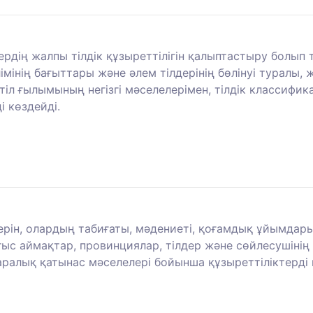
ттердің жалпы тілдік құзыреттілігін қалыптастыру болып
лімінің бағыттары және әлем тілдерінің бөлінуі туралы,
 тіл ғылымының негізгі мәселелерімен, тілдік классиф
 көздейді.
рін, олардың табиғаты, мәдениеті, қоғамдық ұйымдары,
ғыс аймақтар, провинциялар, тілдер және сөйлесушіні
ларалық қатынас мәселелері бойынша құзыреттіліктерді