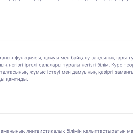
каның функциясы, дамуы мен байқалу заңдылықтары тур
ың негізгі іргелі салалары туралы негізгі білім. Курс 
тұлғасының жұмыс істеуі мен дамуының қазіргі заман
ды қамтиды.
маманының лингвистикалық білімін қалыптастыратын ма