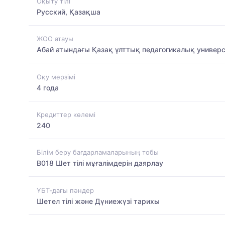
Оқыту тілі
Русский, Қазақша
ЖОО атауы
Абай атындағы Қазақ ұлттық педагогикалық универс
Оқу мерзімі
4 года
Кредиттер көлемі
240
Білім беру бағдарламаларының тобы
B018 Шет тілі мұғалімдерін даярлау
ҰБТ-дағы пәндер
Шетел тілі және Дүниежүзі тарихы