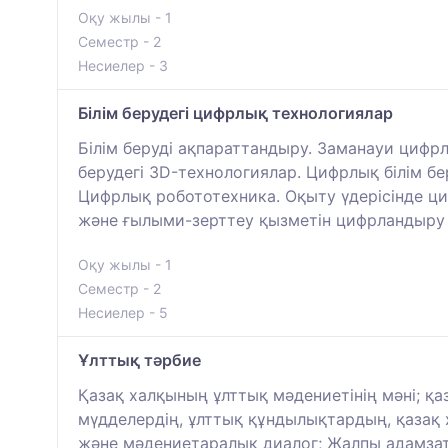
Оқу жылы - 1
Семестр - 2
Несиелер - 3
Білім берудегі цифрлық технологиялар
Білім беруді ақпараттандыру. Заманауи цифр
берудегі 3D-технологиялар. Цифрлық білім б
Цифрлық робототехника. Оқыту үдерісінде ци
және ғылыми-зерттеу қызметін цифрландыру 
Оқу жылы - 1
Семестр - 2
Несиелер - 5
Ұлттық тәрбие
Қазақ халқының ұлттық мәдениетінің мәні; қаз
мүдделердің, ұлттық құндылықтардың, қазақ
және мәдениетаралық диалог; Жалпы адамзатты