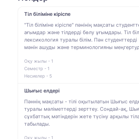
Тіл біліміне кіріспе
"Тіл біліміне кіріспе" пәнінің мақсаты студен
ағымдар және тілдерді бөлу ұғымдары. Тіл бі
лексикология туралы білім. Пән студенттерді
мәнін ашуды және терминологияны меңгертуді
Оқу жылы - 1
Семестр - 1
Несиелер - 5
Шығыс елдері
Пәннің мақсаты - тілі оқытылатын Шығыс елде
туралы мәліметтерді зерттеу. Сондай-ақ, Шы
сұхбаттық мәтіндерін жете түсіну арқылы ті
табылады.
Оқу жылы - 1