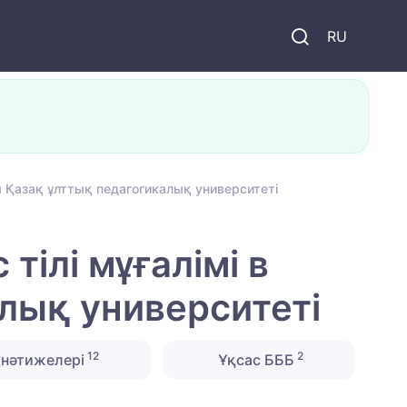
и
RU
ы Қазақ ұлттық педагогикалық университеті
ілі мұғалімі в
лық университеті
12
2
нәтижелері
Ұқсас БББ