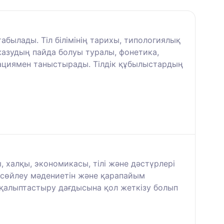
 табылады. Тіл білімінің тарихы, типологиялық
 жазудың пайда болуы туралы, фонетика,
икациямен таныстырады. Тілдік құбылыстардың
 халқы, экономикасы, тілі және дәстүрлері
ң сөйлеу мәдениетін және қарапайым
 қалыптастыру дағдысына қол жеткізу болып